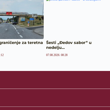
raničenje za teretna
Šesti „Đedov sabor“ u
nedelju…
:12
07.08.2026. 08:28