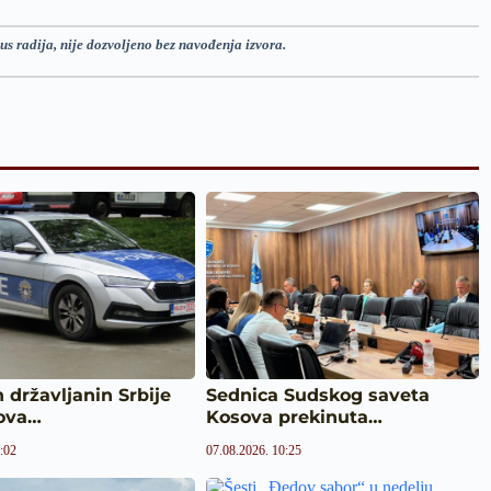
us radija, nije dozvoljeno bez navođenja izvora.
 državljanin Srbije
Sednica Sudskog saveta
ova…
Kosova prekinuta…
:02
07.08.2026. 10:25