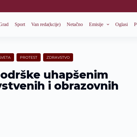
Grad
Sport
Van reda(kcije)
Netačno
Emisije
Oglasi
P
SVETA
PROTEST
ZDRAVSTVO
 podrške uhapšenim
stvenih i obrazovnih