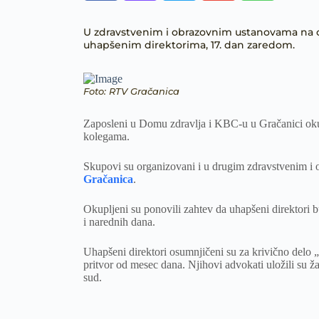
U zdravstvenim i obrazovnim ustanovama na 
uhapšenim direktorima, 17. dan zaredom.
Foto: RTV Gračanica
Zaposleni u Domu zdravlja i KBC-u u Gračanici okup
kolegama.
Skupovi su organizovani i u drugim zdravstvenim i
Gračanica
.
Okupljeni su ponovili zahtev da uhapšeni direktori b
i narednih dana.
Uhapšeni direktori osumnjičeni su za krivično delo 
pritvor od mesec dana. Njihovi advokati uložili su 
sud.