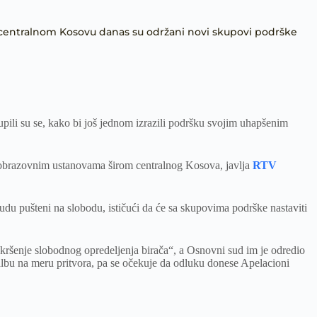
centralnom Kosovu danas su održani novi skupovi podrške
ili su se, kako bi još jednom izrazili podršku svojim uhapšenim
 obrazovnim ustanovama širom centralnog Kosova, javlja
RTV
udu pušteni na slobodu, ističući da će sa skupovima podrške nastaviti
„kršenje slobodnog opredeljenja birača“, a Osnovni sud im je odredio
žalbu na meru pritvora, pa se očekuje da odluku donese Apelacioni