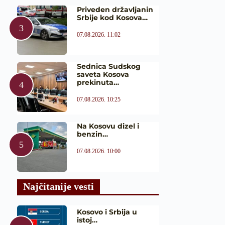
Priveden državljanin
Srbije kod Kosova…
07.08.2026. 11:02
Sednica Sudskog
saveta Kosova
prekinuta…
07.08.2026. 10:25
Na Kosovu dizel i
benzin…
07.08.2026. 10:00
Najčitanije vesti
Kosovo i Srbija u
istoj…