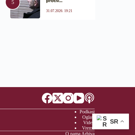
protiv…
31.07.2026. 19:21
Podkast
Oglasi
SR
Video
Vreme
O nama
Arhiva