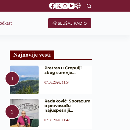
odkast
🎧 SLUŠAJ RADIO
Najnovije vesti
Pretres u Crepulji
zbog sumnje…
07.08.2026. 11:54
Radaković: Sporazum
o pravosuđu
najuspešniji…
07.08.2026. 11:42