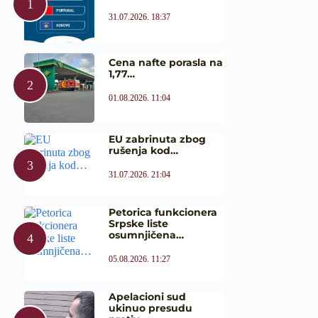
31.07.2026. 18:37
Cena nafte porasla na
1,77…
01.08.2026. 11:04
EU zabrinuta zbog
rušenja kod…
31.07.2026. 21:04
Petorica funkcionera
Srpske liste
osumnjičena…
05.08.2026. 11:27
Apelacioni sud
ukinuo presudu