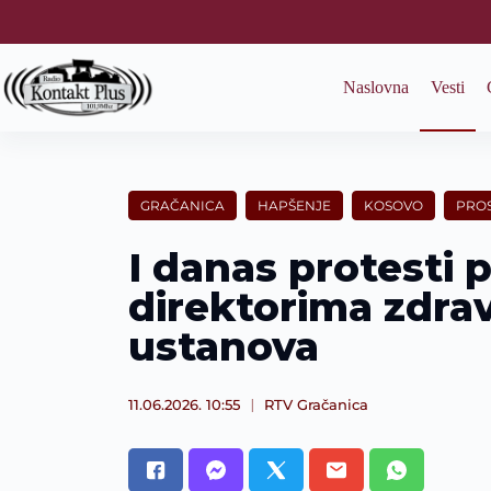
S
k
i
p
Naslovna
Vesti
t
o
c
o
n
t
GRAČANICA
HAPŠENJE
KOSOVO
PRO
e
n
I danas protesti
t
direktorima zdrav
ustanova
11.06.2026. 10:55
RTV Gračanica