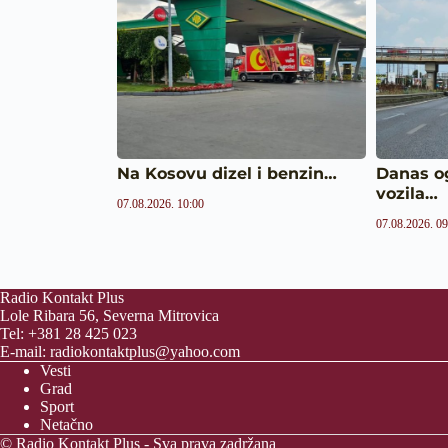
Na Kosovu dizel i benzin…
Danas og
vozila…
07.08.2026. 10:00
07.08.2026. 09
Radio Kontakt Plus
Lole Ribara 56, Severna Mitrovica
Tel: +381 28 425 023
E-mail:
radiokontaktplus@yahoo.com
Vesti
Grad
Sport
Netačno
© Radio Kontakt Plus - Sva prava zadržana