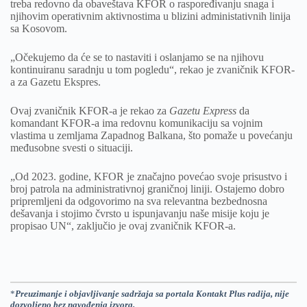
treba redovno da obaveštava KFOR o raspoređivanju snaga i
njihovim operativnim aktivnostima u blizini administativnih linija
sa Kosovom.
„Očekujemo da će se to nastaviti i oslanjamo se na njihovu
kontinuiranu saradnju u tom pogledu“, rekao je zvaničnik KFOR-
a za Gazetu Ekspres.
Ovaj zvaničnik KFOR-a je rekao za
Gazetu Express
da
komandant KFOR-a ima redovnu komunikaciju sa vojnim
vlastima u zemljama Zapadnog Balkana, što pomaže u povećanju
međusobne svesti o situaciji.
„Od 2023. godine, KFOR je značajno povećao svoje prisustvo i
broj patrola na administrativnoj graničnoj liniji. Ostajemo dobro
pripremljeni da odgovorimo na sva relevantna bezbednosna
dešavanja i stojimo čvrsto u ispunjavanju naše misije koju je
propisao UN“, zaključio je ovaj zvaničnik KFOR-a.
*
Preuzimanje i objavljivanje sadržaja sa portala Kontakt Plus radija, nije
dozvoljeno bez navođenja izvora.