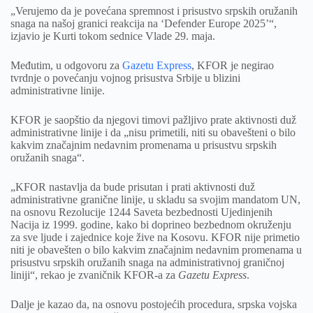
„Verujemo da je povećana spremnost i prisustvo srpskih oružanih
snaga na našoj granici reakcija na ‘Defender Europe 2025’“,
izjavio je Kurti tokom sednice Vlade 29. maja.
Međutim, u odgovoru za
Gazetu Express
, KFOR je negirao
tvrdnje o povećanju vojnog prisustva Srbije u blizini
administrativne linije.
KFOR je saopštio da njegovi timovi pažljivo prate aktivnosti duž
administrativne linije i da „nisu primetili, niti su obavešteni o bilo
kakvim značajnim nedavnim promenama u prisustvu srpskih
oružanih snaga“.
„KFOR nastavlja da bude prisutan i prati aktivnosti duž
administrativne granične linije, u skladu sa svojim mandatom UN,
na osnovu Rezolucije 1244 Saveta bezbednosti Ujedinjenih
Nacija iz 1999. godine, kako bi doprineo bezbednom okruženju
za sve ljude i zajednice koje žive na Kosovu. KFOR nije primetio
niti je obavešten o bilo kakvim značajnim nedavnim promenama u
prisustvu srpskih oružanih snaga na administrativnoj graničnoj
liniji“, rekao je zvaničnik KFOR-a za
Gazetu Express
.
Dalje je kazao da, na osnovu postojećih procedura, srpska vojska