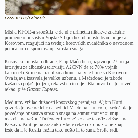
Foto: KFOR/Fejsbuk
Misija KFOR-a saopštila je da nije primetila nikakve značajne
promene u prisustvu Vojske Srbije duž administrativne linije sa
Kosovom, reagujući na tvrdnje kosovskih zvaničnika o navodnom
pojačanom raspoređivanju srpskih snaga.
Kosovski ministar odbrane, Ejup Maćedonci, izjavio je 27. maja u
intervjuu za albansku televiziju A2CNN da se 70% vojnih
kapaciteta Srbije nalazi blizu administrativne linije sa Kosovom.
Ova izjava izazvala je veliku uzbunu, a Maćedonci je takođe
izašao sa pojašnjenjem, rekavši da to nije ništa novo i da je to već
rekao, piše
Gazeta Express
.
Međutim, vršilac dužnosti kosovskog premijera, Aljbin Kurti,
govorio je ove nedelje na sednici Vlade na istu temu, tvrdeći da je
povećanje prisustva srpskih snaga na administrativnoj liniji
reakcija na vežbu ‘Defender Europe’ koja se takođe održava na
Kosovu. Kurti je na sastanku Vlade rekao da ono što ne znaju
jeste da li je Rusija tražila tako nešto ili to sama Srbija radi.