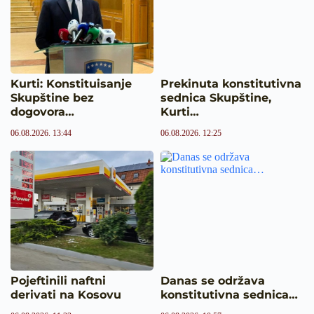
Kurti: Konstituisanje
Prekinuta konstitutivna
Skupštine bez
sednica Skupštine,
dogovora…
Kurti…
06.08.2026. 13:44
06.08.2026. 12:25
Pojeftinili naftni
Danas se održava
derivati na Kosovu
konstitutivna sednica…