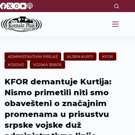
S
k
i
p
t
o
c
o
n
t
ADMINISTRATIVNI PRELAZ
ALJBIN KURTI
KFOR
e
KOSOVO
VOJSKA SRBIJE
n
t
KFOR demantuje Kurtija:
Nismo primetili niti smo
obavešteni o značajnim
promenama u prisustvu
srpske vojske duž