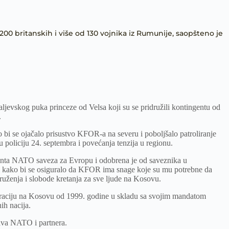
200 britanskih i više od 130 vojnika iz Rumunije, saopšteno je
ljevskog puka princeze od Velsa koji su se pridružili kontingentu od
.
 bi se ojačalo prisustvo KFOR-a na severu i poboljšalo patroliranje
 policiju 24. septembra i povećanja tenzija u regionu.
nta NATO saveza za Evropu i odobrena je od saveznika u
i kako bi se osiguralo da KFOR ima snage koje su mu potrebne da
ženja i slobode kretanja za sve ljude na Kosovu.
aciju na Kosovu od 1999. godine u skladu sa svojim mandatom
ih nacija.
ava NATO i partnera.