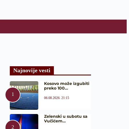
Najnovije vesti
Kosovo može izgubiti
preko 100…
06.08.2026. 21:15
Zelenski u subotu sa
Vučićem…