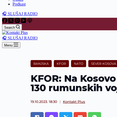
Podkast
🎧 SLUŠAJ RADIO
Search
🎧 SLUŠAJ RADIO
Menu
BANJSKA
KFOR
NATO
SEVER KOSOVA
KFOR: Na Kosovo s
130 rumunskih vo
19.10.2023. 18:30
Kontakt Plus