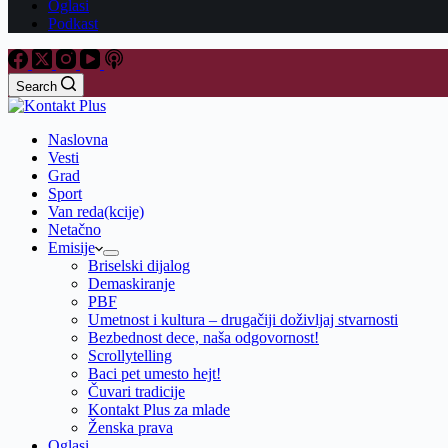
Oglasi
Podkast
Search
Naslovna
Vesti
Grad
Sport
Van reda(kcije)
Netačno
Emisije
Briselski dijalog
Demaskiranje
PBF
Umetnost i kultura – drugačiji doživljaj stvarnosti
Bezbednost dece, naša odgovornost!
Scrollytelling
Baci pet umesto hejt!
Čuvari tradicije
Kontakt Plus za mlade
Ženska prava
Oglasi