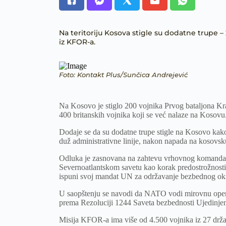
Na teritoriju Kosova stigle su dodatne trupe – 
iz KFOR-a.
Foto: Kontakt Plus/Sunčica Andrejević
Na Kosovo je stiglo 200 vojnika Prvog bataljona Kra
400 britanskih vojnika koji se već nalaze na Kosovu
Dodaje se da su dodatne trupe stigle na Kosovo kako
duž administrativne linije, nakon napada na kosovsku
Odluka je zasnovana na zahtevu vrhovnog komanda
Severnoatlantskom savetu kao korak predostrožnost
ispuni svoj mandat UN za održavanje bezbednog okru
U saopštenju se navodi da NATO vodi mirovnu oper
prema Rezoluciji 1244 Saveta bezbednosti Ujedinjen
Misija KFOR-a ima više od 4.500 vojnika iz 27 drž