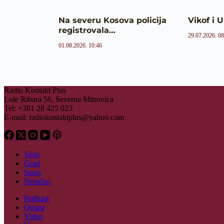
Na severu Kosova policija
Vikof i 
registrovala…
29.07.2026. 08
01.08.2026. 10:46
Radio Kontakt Plus
Lole Ribara 56, Severna Mitrovica
Tel: +381 28 425 023
E-mail:
radiokontaktplus@yahoo.com
Vesti
Grad
Sport
Netačno
Podkast
Oglasi
Video