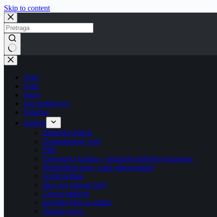
Skip to content
No
results
Vesti
Grad
Sport
Van reda(kcije)
Netačno
Emisije
Briselski dijalog
Demaskiranje vesti
PBF
Umetnost i kultura – drugačiji doživljaj stvarnosti
Bezbednost dece, naša odgovornost!
Scrollytelling
Baci pet umesto hejt!
Čuvari tradicije
Kontakt Plus za mlade
Ženska prava