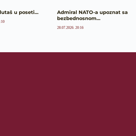
Ulutaš u poseti…
Admiral NATO-a upoznat sa
bezbednosnom…
:10
28.07.2026. 20:16