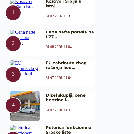
Kosovo i Srbija u
istoj…
31.07.2026. 18:37
Cena nafte porasla na
1,77…
01.08.2026. 11:04
EU zabrinuta zbog
rušenja kod…
31.07.2026. 21:04
Dizel skuplji, cene
benzina i…
31.07.2026. 11:32
Petorica funkcionera
Srpske liste