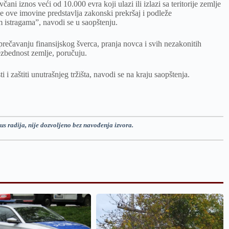
 iznos veći od 10.000 evra koji ulazi ili izlazi sa teritorije zemlje
je ove imovine predstavlja zakonski prekršaj i podleže
m istragama”, navodi se u saopštenju.
rečavanju finansijskog šverca, pranja novca i svih nezakonitih
ezbednost zemlje, poručuju.
i zaštiti unutrašnjeg tržišta, navodi se na kraju saopštenja.
us radija, nije dozvoljeno bez navođenja izvora.