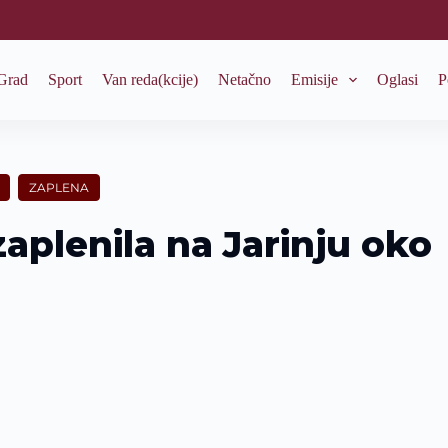
Grad
Sport
Van reda(kcije)
Netačno
Emisije
Oglasi
P
ZAPLENA
aplenila na Jarinju oko