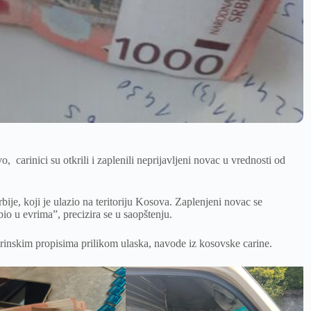
 carinici su otkrili i zaplenili neprijavljeni novac u vrednosti od
je, koji je ulazio na teritoriju Kosova. Zaplenjeni novac se
io u evrima”, precizira se u saopštenju.
arinskim propisima prilikom ulaska, navode iz kosovske carine.