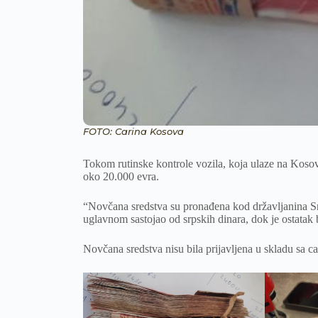
FOTO: Carina Kosova
Tokom rutinske kontrole vozila, koja ulaze na Kosovo,
oko 20.000 evra.
“Novčana sredstva su pronađena kod državljanina Srbi
uglavnom sastojao od srpskih dinara, dok je ostatak b
Novčana sredstva nisu bila prijavljena u skladu sa c