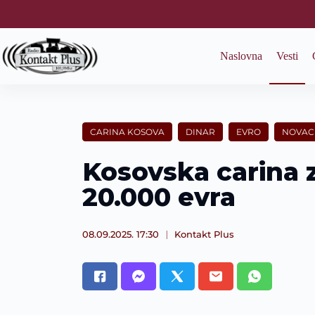
S
k
i
p
Naslovna
Vesti
t
o
c
o
n
t
CARINA KOSOVA
DINAR
EVRO
NOVAC
e
n
Kosovska carina z
t
20.000 evra
08.09.2025. 17:30
Kontakt Plus