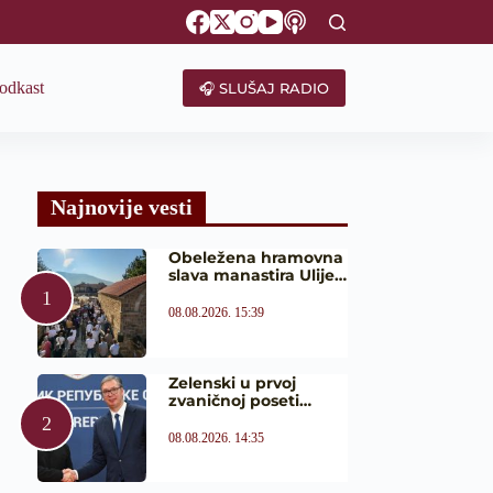
odkast
🎧 SLUŠAJ RADIO
Najnovije vesti
Obeležena hramovna
slava manastira Ulije…
08.08.2026. 15:39
Zelenski u prvoj
zvaničnoj poseti…
08.08.2026. 14:35