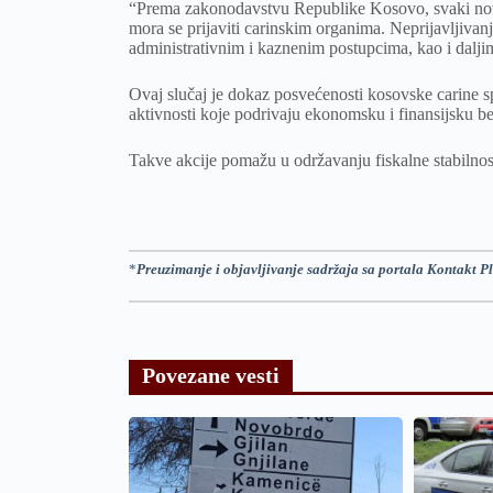
“Prema zakonodavstvu Republike Kosovo, svaki novčani
mora se prijaviti carinskim organima. Neprijavljivan
administrativnim i kaznenim postupcima, kao i dalji
Ovaj slučaj je dokaz posvećenosti kosovske carine sp
aktivnosti koje podrivaju ekonomsku i finansijsku b
Takve akcije pomažu u održavanju fiskalne stabilnosti 
*
Preuzimanje i objavljivanje sadržaja sa portala Kontakt Pl
Povezane vesti