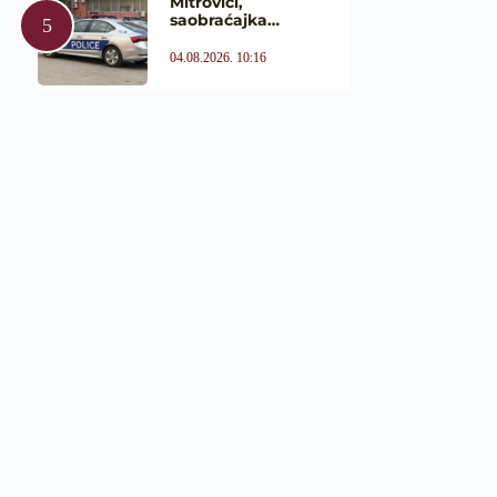
Mitrovici,
saobraćajka…
04.08.2026. 10:16