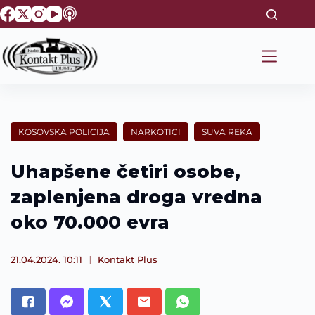
S
k
i
p
t
o
c
o
n
t
KOSOVSKA POLICIJA
NARKOTICI
SUVA REKA
e
n
t
Uhapšene četiri osobe,
zaplenjena droga vredna
oko 70.000 evra
21.04.2024. 10:11
Kontakt Plus