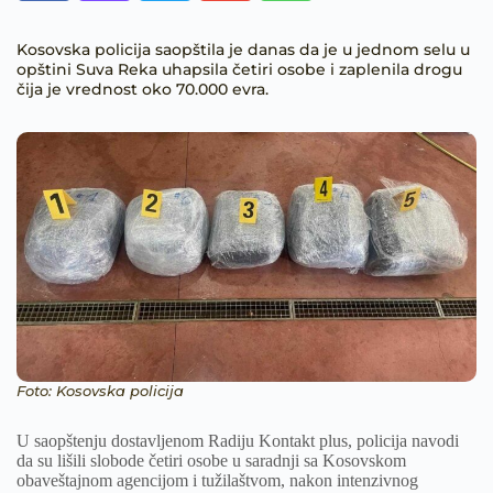
Kosovska policija saopštila je danas da je u jednom selu u
opštini Suva Reka uhapsila četiri osobe i zaplenila drogu
čija je vrednost oko 70.000 evra.
Foto: Kosovska policija
U saopštenju dostavljenom Radiju Kontakt plus, policija navodi
da su lišili slobode četiri osobe u saradnji sa Kosovskom
obaveštajnom agencijom i tužilaštvom, nakon intenzivnog