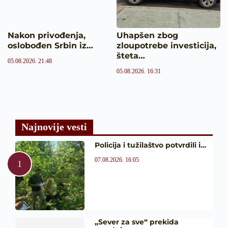
Nakon privođenja,
Uhapšen zbog
oslobođen Srbin iz…
zloupotrebe investicija,
šteta…
05.08.2026. 21:48
05.08.2026. 16:31
Najnovije vesti
Policija i tužilaštvo potvrdili i…
07.08.2026. 16:05
„Sever za sve“ prekida