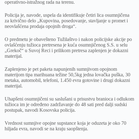
operativno-istražnog rada na terenu.
Policija je, navode, uspela da identifikuje četiri lica osumnjičena
za krivično delo „Kupovina, posedovanje, stavljanje u promet i
neovlašćena prodaja opojnih droga“.
O predmetu je obavešteno Tužilaštvo i nakon policijske akcije po
ovlašćenju tužioca pretresena je kuća osumnjičenog S.S. u selu
„Grekoč“ u Suvoj Reci i prilikom pretresa zaplenjen je dokazni
materijal.
Zaplenjeno je pet paketa napunjenih sumnjivom opojnom
materijom tipa marihuana težine 50,5kg jedna lovačka puška, 30
metaka, automobil, telefoni, 1.450 evra gotovine i drugi dokazni
materijal.
Uhapšeni osumnjičeni su saslušani u prisustvu branioca i odlukom
tužioca im je određeno zadržavanje do 48 sati pred dalji sudski
postupak, navodi Kosovska policija.
Vrednost sumnjive opojne supstance koja je oduzeta je oko 70
hiljada evra, navodi se na kraju saopštenja.