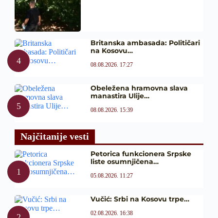
Britanska ambasada: Političari
na Kosovu…
08.08.2026. 17:27
Obeležena hramovna slava
manastira Ulije…
08.08.2026. 15:39
Najčitanije vesti
Petorica funkcionera Srpske
liste osumnjičena…
05.08.2026. 11:27
Vučić: Srbi na Kosovu trpe…
02.08.2026. 16:38