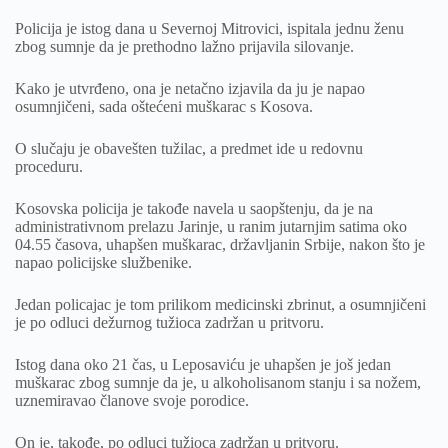
Policija je istog dana u Severnoj Mitrovici, ispitala jednu ženu
zbog sumnje da je prethodno lažno prijavila silovanje.
Kako je utvrđeno, ona je netačno izjavila da ju je napao
osumnjičeni, sada oštećeni muškarac s Kosova.
O slučaju je obavešten tužilac, a predmet ide u redovnu
proceduru.
Kosovska policija je takođe navela u saopštenju, da je na
administrativnom prelazu Jarinje, u ranim jutarnjim satima oko
04.55 časova, uhapšen muškarac, državljanin Srbije, nakon što je
napao policijske službenike.
Jedan policajac je tom prilikom medicinski zbrinut, a osumnjičeni
je po odluci dežurnog tužioca zadržan u pritvoru.
Istog dana oko 21 čas, u Leposaviću je uhapšen je još jedan
muškarac zbog sumnje da je, u alkoholisanom stanju i sa nožem,
uznemiravao članove svoje porodice.
On je, takođe, po odluci tužioca zadržan u pritvoru.