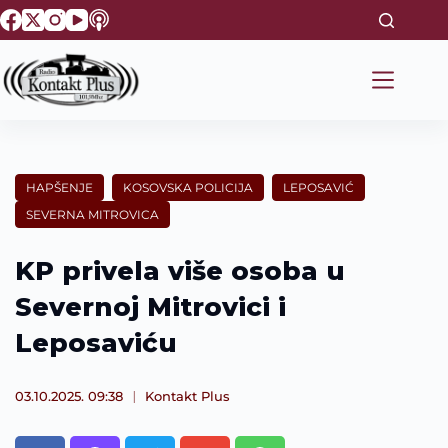
S
k
i
p
t
o
c
o
n
t
HAPŠENJE
KOSOVSKA POLICIJA
LEPOSAVIĆ
e
SEVERNA MITROVICA
n
t
KP privela više osoba u
Severnoj Mitrovici i
Leposaviću
03.10.2025. 09:38
Kontakt Plus