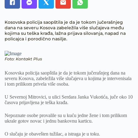
Kosovska policija saopštila je da je tokom jučerašnjeg
dana na severu Kosova zabeležila više slučajeva među
kojima su teška krađa, lažna prijava silovanja, napad na
policajca i porodično nasilje.
Foto: Kontakt Plus
Kosovska policija saopštila je da je tokom jučerašnjeg dana na
severu Kosova, zabeležila više slučajeva u kojima je intervenisala
i tom prilikom privela više osoba.
U Severnoj Mitrovici, u ulici Serdara Janka Vukotića, juče oko 10
časova prijavljena je teška krađa.
Nepoznate osobe provalile su u kuću jedne žene i tom prilikom
ukrale gotov novac i jednu bankovnu karticu.
O slučaju je obavešten tužilac, a istraga je u toku.