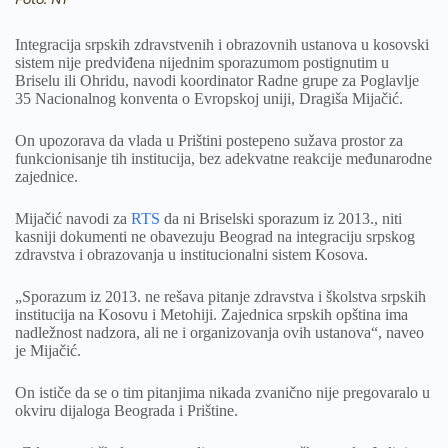
Integracija srpskih zdravstvenih i obrazovnih ustanova u kosovski
sistem nije predviđena nijednim sporazumom postignutim u
Briselu ili Ohridu, navodi koordinator Radne grupe za Poglavlje
35 Nacionalnog konventa o Evropskoj uniji, Dragiša Mijačić.
On upozorava da vlada u Prištini postepeno sužava prostor za
funkcionisanje tih institucija, bez adekvatne reakcije međunarodne
zajednice.
Mijačić navodi za
RTS
da ni Briselski sporazum iz 2013., niti
kasniji dokumenti ne obavezuju Beograd na integraciju srpskog
zdravstva i obrazovanja u institucionalni sistem Kosova.
„Sporazum iz 2013. ne rešava pitanje zdravstva i školstva srpskih
institucija na Kosovu i Metohiji. Zajednica srpskih opština ima
nadležnost nadzora, ali ne i organizovanja ovih ustanova“, naveo
je Mijačić.
On ističe da se o tim pitanjima nikada zvanično nije pregovaralo u
okviru dijaloga Beograda i Prištine.