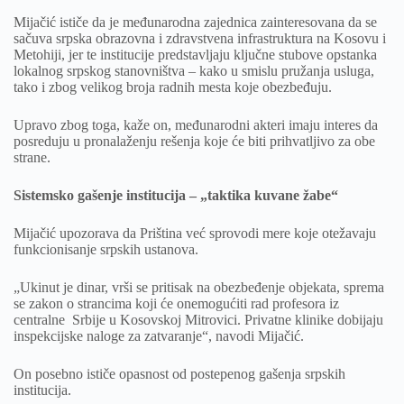
Mijačić ističe da je međunarodna zajednica zainteresovana da se
sačuva srpska obrazovna i zdravstvena infrastruktura na Kosovu i
Metohiji, jer te institucije predstavljaju ključne stubove opstanka
lokalnog srpskog stanovništva – kako u smislu pružanja usluga,
tako i zbog velikog broja radnih mesta koje obezbeđuju.
Upravo zbog toga, kaže on, međunarodni akteri imaju interes da
posreduju u pronalaženju rešenja koje će biti prihvatljivo za obe
strane.
Sistemsko gašenje institucija – „taktika kuvane žabe“
Mijačić upozorava da Priština već sprovodi mere koje otežavaju
funkcionisanje srpskih ustanova.
„Ukinut je dinar, vrši se pritisak na obezbeđenje objekata, sprema
se zakon o strancima koji će onemogućiti rad profesora iz
centralne Srbije u Kosovskoj Mitrovici. Privatne klinike dobijaju
inspekcijske naloge za zatvaranje“, navodi Mijačić.
On posebno ističe opasnost od postepenog gašenja srpskih
institucija.