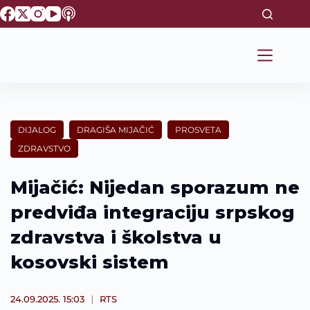
S
k
i
p
t
o
c
o
n
t
DIJALOG
DRAGIŠA MIJAČIĆ
PROSVETA
e
ZDRAVSTVO
n
t
Mijačić: Nijedan sporazum ne
predviđa integraciju srpskog
zdravstva i školstva u
kosovski sistem
24.09.2025. 15:03
RTS