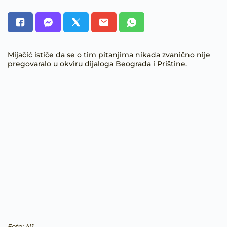
Mijačić ističe da se o tim pitanjima nikada zvanično nije
pregovaralo u okviru dijaloga Beograda i Prištine.
Foto: N1