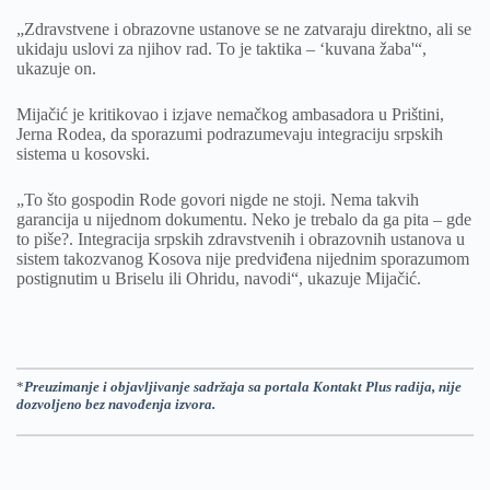
„Zdravstvene i obrazovne ustanove se ne zatvaraju direktno, ali se
ukidaju uslovi za njihov rad. To je taktika – ‘kuvana žaba'“,
ukazuje on.
Mijačić je kritikovao i izjave nemačkog ambasadora u Prištini,
Jerna Rodea, da sporazumi podrazumevaju integraciju srpskih
sistema u kosovski.
„To što gospodin Rode govori nigde ne stoji. Nema takvih
garancija u nijednom dokumentu. Neko je trebalo da ga pita – gde
to piše?. Integracija srpskih zdravstvenih i obrazovnih ustanova u
sistem takozvanog Kosova nije predviđena nijednim sporazumom
postignutim u Briselu ili Ohridu, navodi“, ukazuje Mijačić.
*
Preuzimanje i objavljivanje sadržaja sa portala Kontakt Plus radija, nije
dozvoljeno bez navođenja izvora.