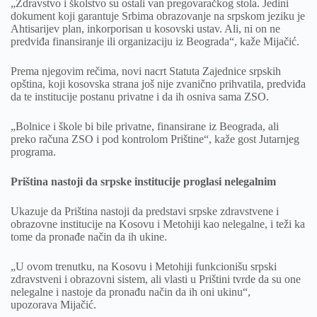
„Zdravstvo i školstvo su ostali van pregovaračkog stola. Jedini
dokument koji garantuje Srbima obrazovanje na srpskom jeziku je
Ahtisarijev plan, inkorporisan u kosovski ustav. Ali, ni on ne
predviđa finansiranje ili organizaciju iz Beograda“, kaže Mijačić.
Prema njegovim rečima, novi nacrt Statuta Zajednice srpskih
opština, koji kosovska strana još nije zvanično prihvatila, predviđa
da te institucije postanu privatne i da ih osniva sama ZSO.
„Bolnice i škole bi bile privatne, finansirane iz Beograda, ali
preko računa ZSO i pod kontrolom Prištine“, kaže gost Jutarnjeg
programa.
Priština nastoji da srpske institucije proglasi nelegalnim
Ukazuje da Priština nastoji da predstavi srpske zdravstvene i
obrazovne institucije na Kosovu i Metohiji kao nelegalne, i teži ka
tome da pronađe način da ih ukine.
„U ovom trenutku, na Kosovu i Metohiji funkcionišu srpski
zdravstveni i obrazovni sistem, ali vlasti u Prištini tvrde da su one
nelegalne i nastoje da pronađu način da ih oni ukinu“,
upozorava Mijačić.