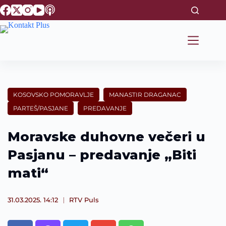
S
k
i
p
t
o
c
o
n
t
KOSOVSKO POMORAVLJE
MANASTIR DRAGANAC
e
PARTEŠ/PASJANE
PREDAVANJE
n
t
Moravske duhovne večeri u
Pasjanu – predavanje „Biti
mati“
31.03.2025. 14:12
RTV Puls