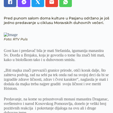
Pred punom salom doma kulture u Pasjanu održano je još
jedno predavanje u ciklusu Moravskih duhovnih večeri.
Foto: RTV Puls
Gost kao i predavač bila je mati Stefanida, igumanija manastira
Sv. Đorđa u Brnjaku, koja je govorila o tome šta znači biti mati,
kako u biološkom tako i u duhovnom smislu.
„Biti majka znači prevazići granice prirode, otići korak dalje, što
zahteva podvig, rad na sebi pa tek onda rad na svojoj deci da bi se
izgradile zdrave ličnosti, zdrav i čvrst karakter“, naglasila je mati i
dodala da majka treba najpre graditi svoju ličnost i sve meriti
Hristom.
Predavanje, na kome su prisustvovali monasi manastira Draganac,
sveštenstvo i narod Kosovskog Pomoravlja, donelo je veliki broj
pozitivnih reakcija i pokretanje dijaloga na ovu ali i druge
duhovne teme.