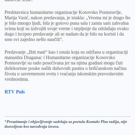
Predstavnica humanitarne organizacije Kosovsko Pomoravlje,
Marija Vasić, nakon predavanja, je istakla: „Veoma mi je drago što
je bilo mnogo ljudi, bila je gotovo puna sala i zaista sam zahvalna
svima koji su izdvojili svoje vreme i strpljenje da odslušaju ovako
dugo i iscrpno predavanje ali se nadam da je bilo na koristi i da
smo svi zajedno nešto naučili“.
Predavanje „Biti mati“ kao i ostala koja su održana u organizaciji
manastira Draganac i Humanitarne organizacije Kosovsko
Pomoravlje su rado posećivana jer na njima građani mogu čuti
dušekorisne pouke naših duhovnih pastira o hrišćanskom načinu
života u savremenom svetu i vraćanju iskonskim pravoslavnim
vrednostima.
RTV Puls
*
Preuzimanje i objavljivanje sadržaja sa portala Kontakt Plus radija, nije
dozvoljeno bez navođenja izvora.