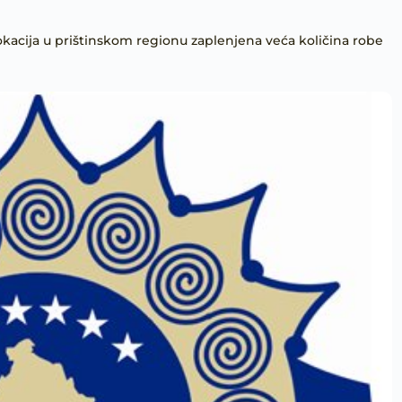
lokacija u prištinskom regionu zaplenjena veća količina robe