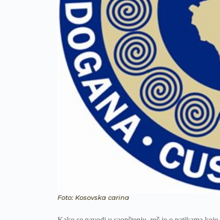
Foto: Kosovska carina
Kako se navodi u saopštenju, reč je o patikama koje