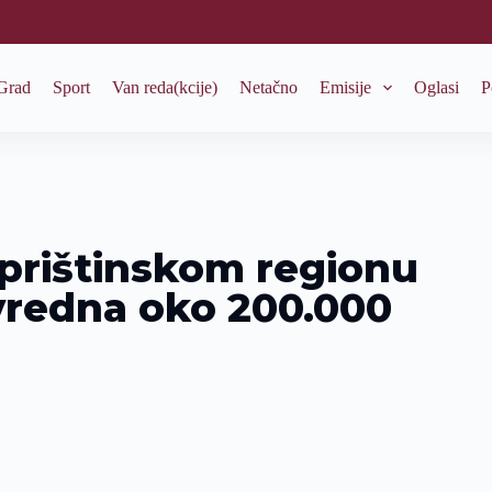
Grad
Sport
Van reda(kcije)
Netačno
Emisije
Oglasi
P
 prištinskom regionu
vredna oko 200.000