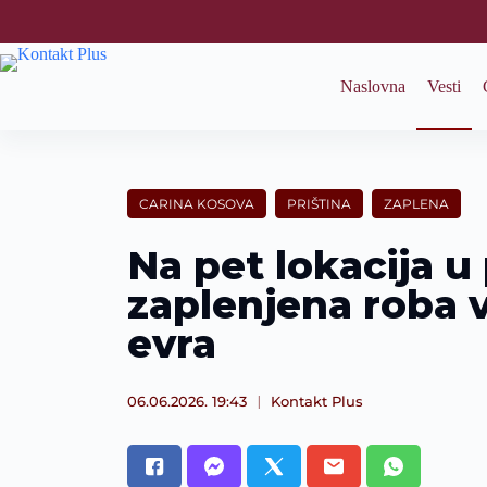
S
k
i
p
Naslovna
Vesti
t
o
c
o
n
t
CARINA KOSOVA
PRIŠTINA
ZAPLENA
e
n
Na pet lokacija u
t
zaplenjena roba 
evra
06.06.2026. 19:43
Kontakt Plus