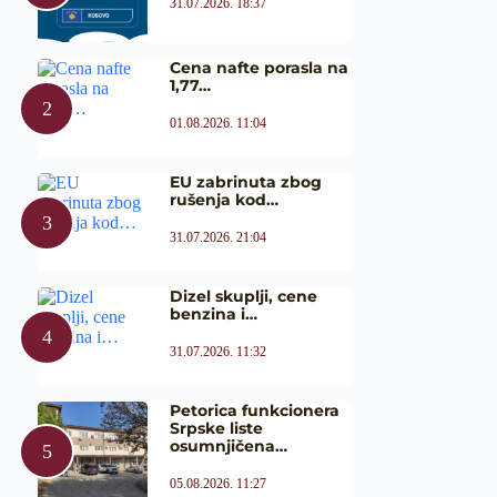
31.07.2026. 18:37
Cena nafte porasla na
1,77…
01.08.2026. 11:04
EU zabrinuta zbog
rušenja kod…
31.07.2026. 21:04
Dizel skuplji, cene
benzina i…
31.07.2026. 11:32
Petorica funkcionera
Srpske liste
osumnjičena…
05.08.2026. 11:27