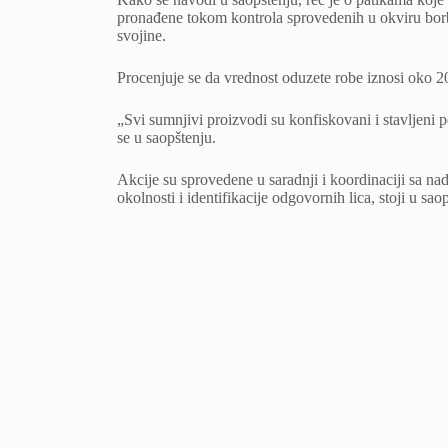
pronađene tokom kontrola sprovedenih u okviru borbe
svojine.
Procenjuje se da vrednost oduzete robe iznosi oko 2
„Svi sumnjivi proizvodi su konfiskovani i stavljeni 
se u saopštenju.
Akcije su sprovedene u saradnji i koordinaciji sa nadl
okolnosti i identifikacije odgovornih lica, stoji u sao