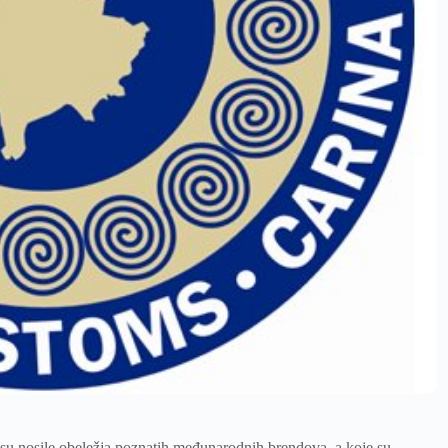
 su nosile obeležja poznatih međunarodnih brendova, a koje su