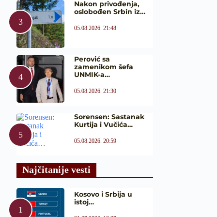
Nakon privođenja,
oslobođen Srbin iz…
05.08.2026. 21:48
Perović sa
zamenikom šefa
UNMIK-a…
05.08.2026. 21:30
Sorensen: Sastanak
Kurtija i Vučića…
05.08.2026. 20:59
Najčitanije vesti
Kosovo i Srbija u
istoj…