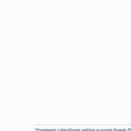
*
Preuzimanje i objavljivanje sadržaja sa portala Kontakt Pl