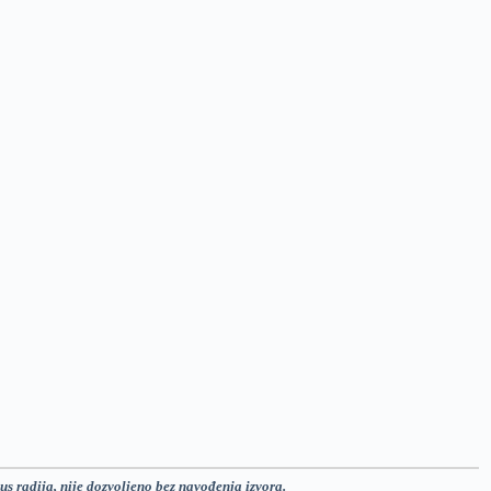
us radija, nije dozvoljeno bez navođenja izvora.