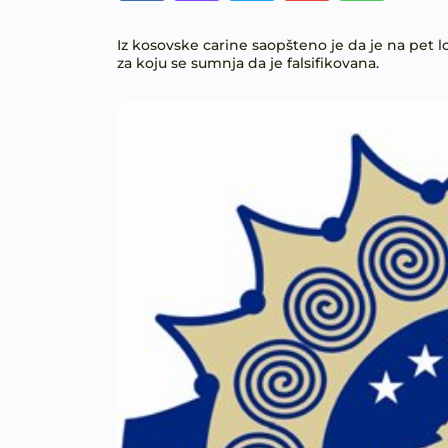
Iz kosovske carine saopšteno je da je na pet 
za koju se sumnja da je falsifikovana.