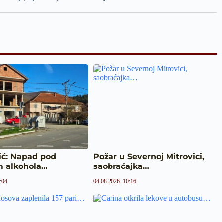
ić: Napad pod
Požar u Severnoj Mitrovici,
m alkohola…
saobraćajka…
:04
04.08.2026. 10:16