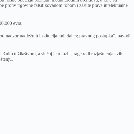
 protiv trgovine falsifikovanom robom i zaštite prava intelektualne
00.000 evra.
pod nadzor nadležnih institucija radi daljeg pravnog postupka“, navodi
ežnim tužilaštvom, a slučaj je u fazi istrage radi razjašnjenja svih
pštenju.