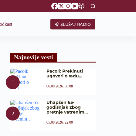
odkast
🎧 SLUŠAJ RADIO
Najnovije vesti
Pacoli: Prekinuti
ugovori o radu…
06.08.2026. 08:08
Uhapšen 65-
godišnjak zbog
pretnje vatrenim…
05.08.2026. 22:00