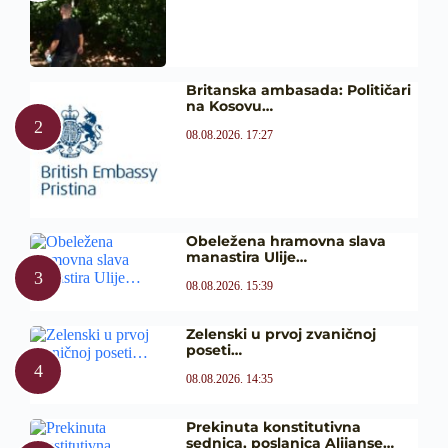
Britanska ambasada: Političari
na Kosovu…
08.08.2026. 17:27
Obeležena hramovna slava
manastira Ulije…
08.08.2026. 15:39
Zelenski u prvoj zvaničnoj
poseti…
08.08.2026. 14:35
Prekinuta konstitutivna
sednica, poslanica Alijanse…