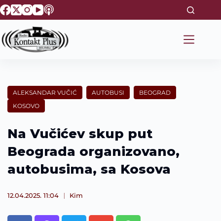
S
k
i
p
t
o
c
o
n
t
ALEKSANDAR VUČIĆ
AUTOBUSI
BEOGRAD
e
KOSOVO
n
t
Na Vučićev skup put
Beograda organizovano,
autobusima, sa Kosova
12.04.2025. 11:04
Kim