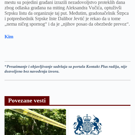
mestu su pojedini građani izrazili nezadovoljstvo proteklih dana
zbog odlaska građana na miting Aleksandra Vučića, optuživši
Srpsku listu da organizuje taj put. Međutim, gradonačelnik Štrpca
i potpredsednik Srpske liste Dalibor Jevtić je rekao da u tome
„nema ničeg spornog“ i da je „njihov posao da obezbede prevoz“.
Kim
*
Preuzimanje i objavljivanje sadržaja sa portala Kontakt Plus radija, nije
dozvoljeno bez navođenja izvora.
Povezane vesti