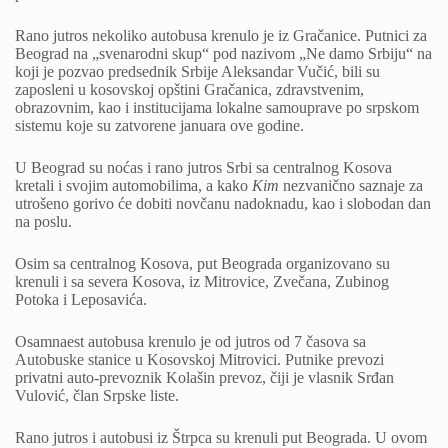
Rano jutros nekoliko autobusa krenulo je iz Gračanice. Putnici za
Beograd na „svenarodni skup“ pod nazivom „Ne damo Srbiju“ na
koji je pozvao predsednik Srbije Aleksandar Vučić, bili su
zaposleni u kosovskoj opštini Gračanica, zdravstvenim,
obrazovnim, kao i institucijama lokalne samouprave po srpskom
sistemu koje su zatvorene januara ove godine.
U Beograd su noćas i rano jutros Srbi sa centralnog Kosova
kretali i svojim automobilima, a kako
Kim
nezvanično saznaje za
utrošeno gorivo će dobiti novčanu nadoknadu, kao i slobodan dan
na poslu.
Osim sa centralnog Kosova, put Beograda organizovano su
krenuli i sa severa Kosova, iz Mitrovice, Zvečana, Zubinog
Potoka i Leposavića.
Osamnaest autobusa krenulo je od jutros od 7 časova sa
Autobuske stanice u Kosovskoj Mitrovici. Putnike prevozi
privatni auto-prevoznik Kolašin prevoz, čiji je vlasnik Srđan
Vulović, član Srpske liste.
Rano jutros i autobusi iz Štrpca su krenuli put Beograda. U ovom