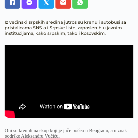
Iz većinski srpskih sredina jutros su krenuli autobusi sa
pristalicama SNS-a i Srpske liste, zaposlenih u javnim
institucijama, kako srpskim, tako i kosovskim.
Oni su krenuli na skup koji je juče počeo u Beogradu, a u znak
podrške Aleksandru Vučiću.