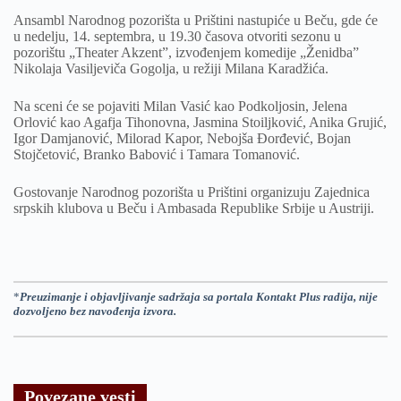
Ansambl Narodnog pozorišta u Prištini nastupiće u Beču, gde će
u nedelju, 14. septembra, u 19.30 časova otvoriti sezonu u
pozorištu „Theater Akzent”, izvođenjem komedije „Ženidba”
Nikolaja Vasiljeviča Gogolja, u režiji Milana Karadžića.
Na sceni će se pojaviti Milan Vasić kao Podkoljosin, Jelena
Orlović kao Agafja Tihonovna, Jasmina Stoiljković, Anika Grujić,
Igor Damjanović, Milorad Kapor, Nebojša Đorđević, Bojan
Stojčetović, Branko Babović i Tamara Tomanović.
Gostovanje Narodnog pozorišta u Prištini organizuju Zajednica
srpskih klubova u Beču i Ambasada Republike Srbije u Austriji.
*
Preuzimanje i objavljivanje sadržaja sa portala Kontakt Plus radija, nije
dozvoljeno bez navođenja izvora.
Povezane vesti