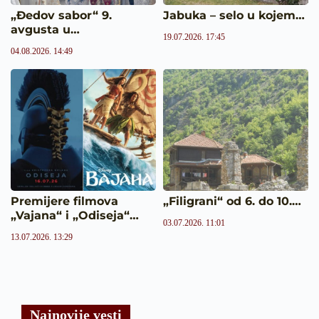
„Đedov sabor“ 9.
Jabuka – selo u kojem…
avgusta u…
19.07.2026. 17:45
04.08.2026. 14:49
Premijere filmova
„Filigrani“ od 6. do 10.…
„Vajana“ i „Odiseja“…
03.07.2026. 11:01
13.07.2026. 13:29
Najnovije vesti