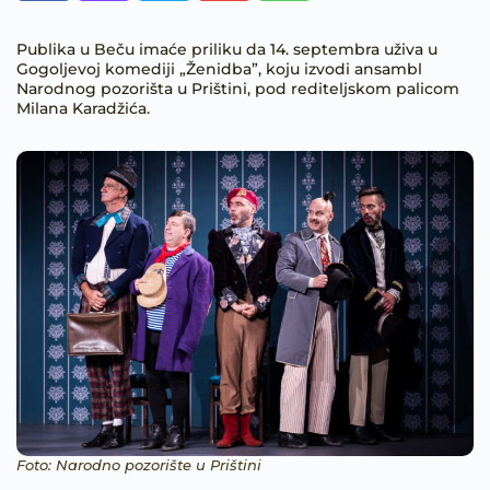
Publika u Beču imaće priliku da 14. septembra uživa u
Gogoljevoj komediji „Ženidba”, koju izvodi ansambl
Narodnog pozorišta u Prištini, pod rediteljskom palicom
Milana Karadžića.
Foto: Narodno pozorište u Prištini