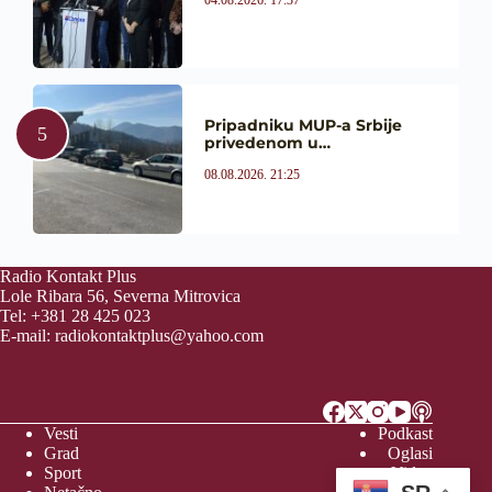
04.08.2026. 17:37
Pripadniku MUP-a Srbije
privedenom u…
08.08.2026. 21:25
Radio Kontakt Plus
Lole Ribara 56, Severna Mitrovica
Tel: +381 28 425 023
E-mail:
radiokontaktplus@yahoo.com
Vesti
Podkast
Grad
Oglasi
Sport
Video