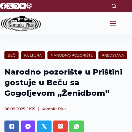
S
k
i
p
t
o
c
o
n
t
BEČ
KULTURA
NARODNO POZORIŠTE
PREDSTAVA
e
n
t
Narodno pozorište u Prištini
gostuje u Beču sa
Gogoljevom „Ženidbom”
08.09.2025. 11:35
Kontakt Plus