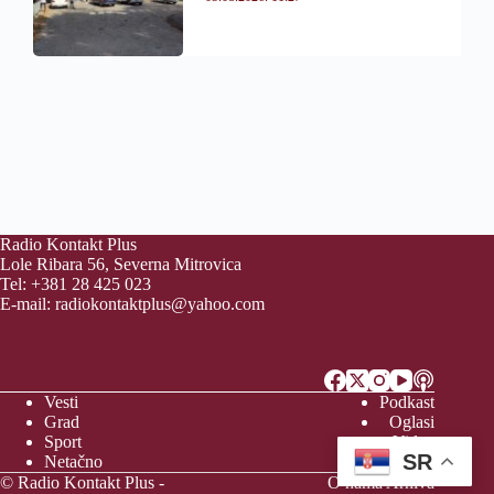
Radio Kontakt Plus
Lole Ribara 56, Severna Mitrovica
Tel: +381 28 425 023
E-mail:
radiokontaktplus@yahoo.com
Vesti
Podkast
Grad
Oglasi
Sport
Video
SR
Netačno
Vreme
© Radio Kontakt Plus -
O nama
Arhiva