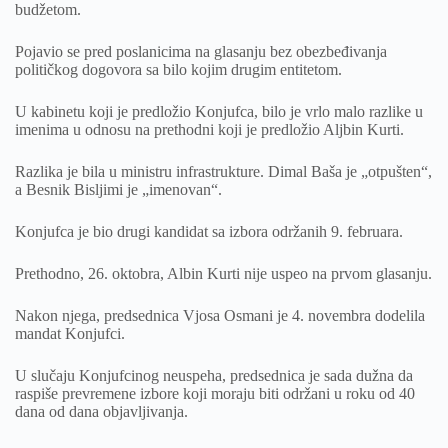
budžetom.
Pojavio se pred poslanicima na glasanju bez obezbeđivanja
političkog dogovora sa bilo kojim drugim entitetom.
U kabinetu koji je predložio Konjufca, bilo je vrlo malo razlike u
imenima u odnosu na prethodni koji je predložio Aljbin Kurti.
Razlika je bila u ministru infrastrukture. Dimal Baša je „otpušten“,
a Besnik Bisljimi je „imenovan“.
Konjufca je bio drugi kandidat sa izbora održanih 9. februara.
Prethodno, 26. oktobra, Albin Kurti nije uspeo na prvom glasanju.
Nakon njega, predsednica Vjosa Osmani je 4. novembra dodelila
mandat Konjufci.
U slučaju Konjufcinog neuspeha, predsednica je sada dužna da
raspiše prevremene izbore koji moraju biti održani u roku od 40
dana od dana objavljivanja.