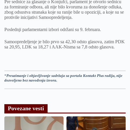
Pre sednice za glasanje o Konjufci, parlament je otvorio sednicu
za formiranje odbora, ali nije bilo kvoruma za donošenje odluka,
zbog odsustva stranaka koje su ranije bile u opoziciji, a koje su se
protivile inicijativi Samoopredeljenja.
Poslednji parlamentarni izbori održani su 9. februara.
Samoopredeljenje je bilo prvo sa 42,30 odsto glasova, zatim PDK
sa 20,95, LDK sa 18,27 i AAK-Nisma sa 7,8 odsto glasova.
*
Preuzimanje i objavljivanje sadržaja sa portala Kontakt Plus radija, nije
dozvoljeno bez navođenja izvora.
Povezane vesti