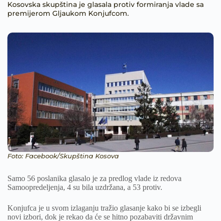
Kosovska skupština je glasala protiv formiranja vlade sa
premijerom Gljaukom Konjufcom.
Foto: Facebook/Skupština Kosova
Samo 56 poslanika glasalo je za predlog vlade iz redova
Samoopredeljenja, 4 su bila uzdržana, a 53 protiv.
Konjufca je u svom izlaganju tražio glasanje kako bi se izbegli
novi izbori, dok je rekao da će se hitno pozabaviti državnim