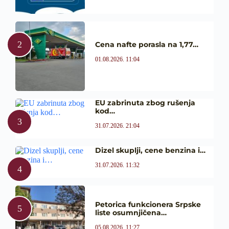
Cena nafte porasla na 1,77…
01.08.2026. 11:04
EU zabrinuta zbog rušenja
kod…
31.07.2026. 21:04
Dizel skuplji, cene benzina i…
31.07.2026. 11:32
Petorica funkcionera Srpske
liste osumnjičena…
05.08.2026. 11:27