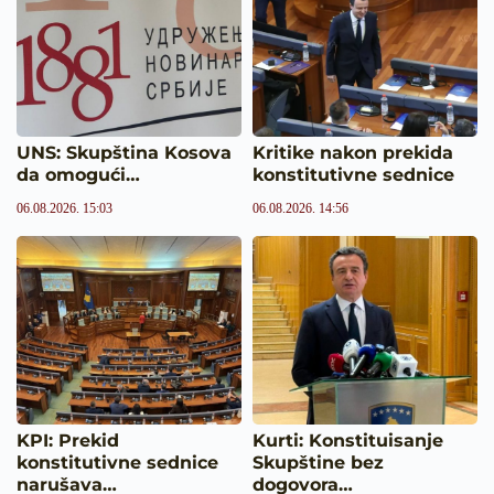
UNS: Skupština Kosova
Kritike nakon prekida
da omogući…
konstitutivne sednice
06.08.2026. 15:03
06.08.2026. 14:56
KPI: Prekid
Kurti: Konstituisanje
konstitutivne sednice
Skupštine bez
narušava…
dogovora…