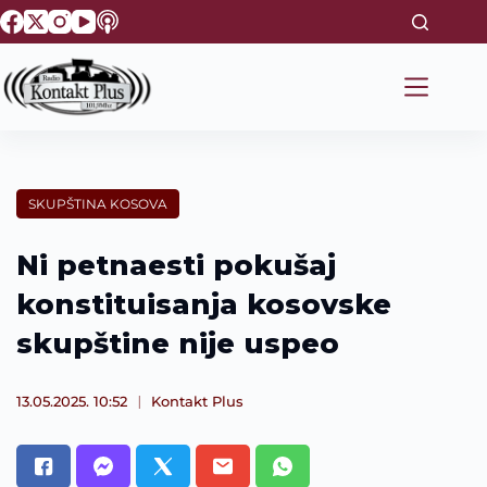
S
k
i
p
t
o
c
o
n
t
SKUPŠTINA KOSOVA
e
n
t
Ni petnaesti pokušaj
konstituisanja kosovske
skupštine nije uspeo
13.05.2025. 10:52
Kontakt Plus