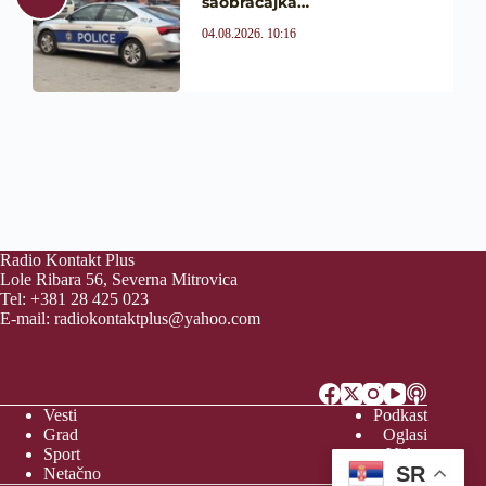
saobraćajka…
04.08.2026. 10:16
Radio Kontakt Plus
Lole Ribara 56, Severna Mitrovica
Tel: +381 28 425 023
E-mail:
radiokontaktplus@yahoo.com
Vesti
Podkast
Grad
Oglasi
Sport
Video
SR
Netačno
Vreme