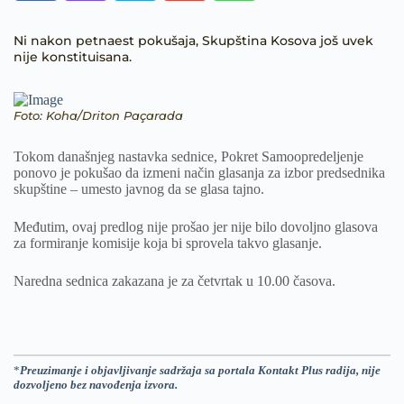
Ni nakon petnaest pokušaja, Skupština Kosova još uvek
nije konstituisana.
Foto: Koha/Driton Paçarada
Tokom današnjeg nastavka sednice, Pokret Samoopredeljenje
ponovo je pokušao da izmeni način glasanja za izbor predsednika
skupštine – umesto javnog da se glasa tajno.
Međutim, ovaj predlog nije prošao jer nije bilo dovoljno glasova
za formiranje komisije koja bi sprovela takvo glasanje.
Naredna sednica zakazana je za četvrtak u 10.00 časova.
*
Preuzimanje i objavljivanje sadržaja sa portala Kontakt Plus radija, nije
dozvoljeno bez navođenja izvora.