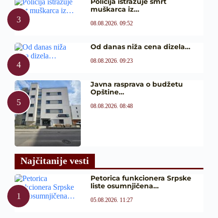
Policija istražuje smrt
muškarca iz…
08.08.2026. 09:52
Od danas niža cena dizela…
08.08.2026. 09:23
Javna rasprava o budžetu
Opštine…
08.08.2026. 08:48
Najčitanije vesti
Petorica funkcionera Srpske
liste osumnjičena…
05.08.2026. 11:27