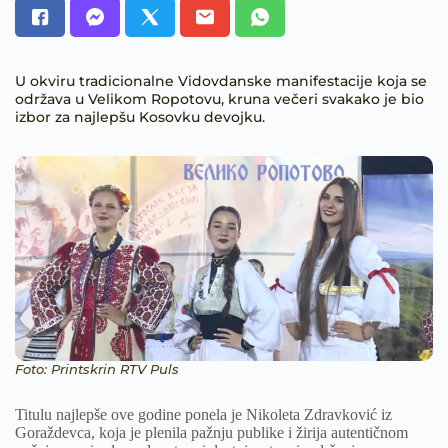
U okviru tradicionalne Vidovdanske manifestacije koja se
održava u Velikom Ropotovu, kruna večeri svakako je bio
izbor za najlepšu Kosovku devojku.
Foto: Printskrin RTV Puls
Titulu najlepše ove godine ponela je Nikoleta Zdravković iz
Goraždevca, koja je plenila pažnju publike i žirija autentičnom