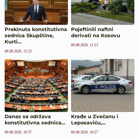
Prekinuta konstitutivna
Pojeftinili naftni
sednica Skupštine,
derivati na Kosovu
Kurti…
06.08.2026. 11:23
06.08.2026. 12:25
Danas se održava
Krađe u Zvečanu i
konstitutivna sednica…
Leposaviću,…
06.08.2026. 10:57
06.08.2026. 10:27