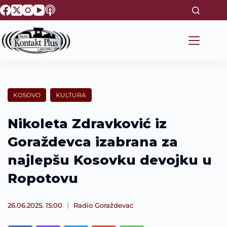
S
k
i
p
t
o
c
o
n
t
KOSOVO
KULTURA
e
n
t
Nikoleta Zdravković iz
Goraždevca izabrana za
najlepšu Kosovku devojku u
Ropotovu
26.06.2025. 15:00
Radio Goraždevac