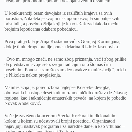
nošnjom, prirodnom lepotom i dostojanstvenim držanjem.
U konkurenciji osam devojaka iz različitih krajeva sa ovih
porostora, Nikoleta je svojim nastupom osvojila simpatije svih
prisutnih, a posebno žirija koji je imao težak zadatak da među
brojnim lepoticama odabere pobednicu.
Prva pratilja bila je Anja Kostadinović iz Gornjeg Korminjana,
dok je titulu druge pratilje ponela Marina Ristić iz Jasenovika.
„Ovo mi mnogo znači, ne samo zbog priznanja, već i zbog prilike
da predstavim svoje selo, svoju tradiciju i ono što nas čini
posebnim. Ponosna sam što sam deo ovakve manifestacije“, rekla
je Nikoleta nakon proglašenja.
Manifestacija je, pored izbora najlepše Kosovke devojke,
obuhvatila i nastupe deset kulturno-umetničkih društava iz čitavog
regiona, kao i takmičenje amaterskih pevača, na kojem je pobedio
Novak Anđelković.
Veče je završeno koncertom Srećka Krečara i tradicionalnim
kolom u kojem su učestvovali brojni posetioci. Organizatori
najavljuju nastavak programa i za naredne dane, a kao vrhunac –
nastup poznate javne ličnosti 28. juna.