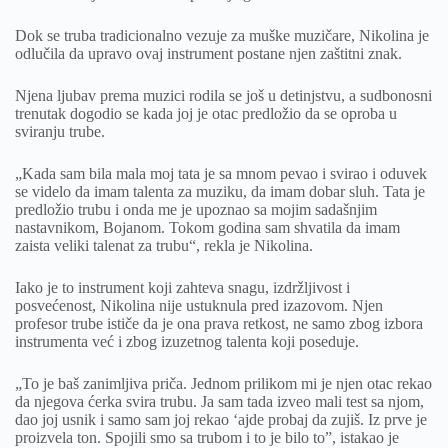
Dok se truba tradicionalno vezuje za muške muzičare, Nikolina je
odlučila da upravo ovaj instrument postane njen zaštitni znak.
Njena ljubav prema muzici rodila se još u detinjstvu, a sudbonosni
trenutak dogodio se kada joj je otac predložio da se oproba u
sviranju trube.
„Kada sam bila mala moj tata je sa mnom pevao i svirao i oduvek
se videlo da imam talenta za muziku, da imam dobar sluh. Tata je
predložio trubu i onda me je upoznao sa mojim sadašnjim
nastavnikom, Bojanom. Tokom godina sam shvatila da imam
zaista veliki talenat za trubu“, rekla je Nikolina.
Iako je to instrument koji zahteva snagu, izdržljivost i
posvećenost, Nikolina nije ustuknula pred izazovom. Njen
profesor trube ističe da je ona prava retkost, ne samo zbog izbora
instrumenta već i zbog izuzetnog talenta koji poseduje.
„To je baš zanimljiva priča. Jednom prilikom mi je njen otac rekao
da njegova ćerka svira trubu. Ja sam tada izveo mali test sa njom,
dao joj usnik i samo sam joj rekao ‘ajde probaj da zujiš. Iz prve je
proizvela ton. Spojili smo sa trubom i to je bilo to”, istakao je