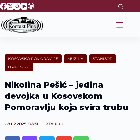
S
k
i
p
t
o
c
o
n
t
KOSOVSKO POMORAVLJE
MUZIKA
STANIŠOR
e
UMETNOST
n
t
Nikolina Pešić – jedina
devojka u Kosovskom
Pomoravlju koja svira trubu
08.02.2025. 08:51
RTV Puls