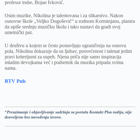
profesor trube, Bojan Ivković.
Osim muzike, Nikolina je talentovana i za slikarstvo. Nakon
osnovne škole „Veljko Dugošević“ u rodnom Korminjanu, planira
da upiše srednju muzičku školu i tako nastavi da gradi svoj
umetnički put.
U društvu u kojem se često postavljaju ograničenja na osnovu
pola, Nikolina dokazuje da su ljubav, posvećenost i talenat jedini
pravi kriterijumi za uspeh. Njena priča nije samo inspiracija
mladim devojkama već i podsetnik da muzika pripada svima
nama.
RTV Puls
*
Preuzimanje i objavljivanje sadržaja sa portala Kontakt Plus radija, nije
dozvoljeno bez navođenja izvora.