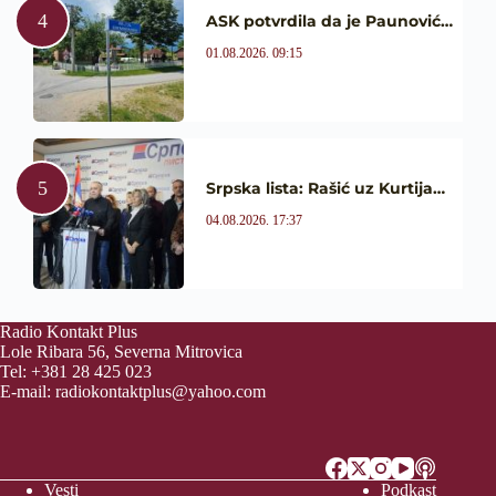
ASK potvrdila da je Paunović…
01.08.2026. 09:15
Srpska lista: Rašić uz Kurtija…
04.08.2026. 17:37
Radio Kontakt Plus
Lole Ribara 56, Severna Mitrovica
Tel: +381 28 425 023
E-mail:
radiokontaktplus@yahoo.com
Vesti
Podkast