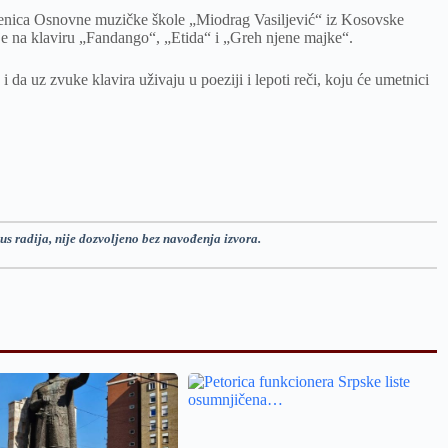
enica Osnovne muzičke škole „Miodrag Vasiljević“ iz Kosovske
ije na klaviru „Fandango“, „Etida“ i „Greh njene majke“.
 i da uz zvuke klavira uživaju u poeziji i lepoti reči, koju će umetnici
us radija, nije dozvoljeno bez navođenja izvora.