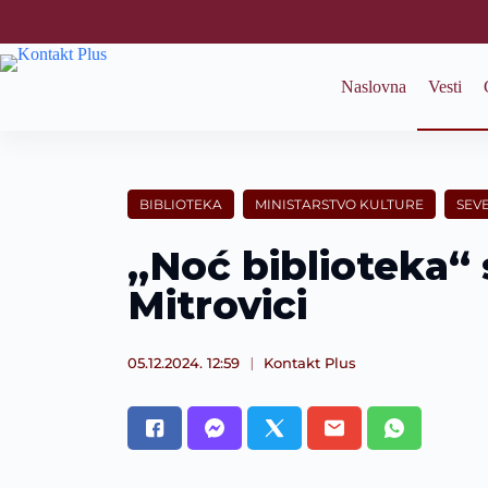
S
k
i
p
Naslovna
Vesti
t
o
c
o
n
t
BIBLIOTEKA
MINISTARSTVO KULTURE
SEV
e
n
„Noć biblioteka“ 
t
Mitrovici
05.12.2024. 12:59
Kontakt Plus