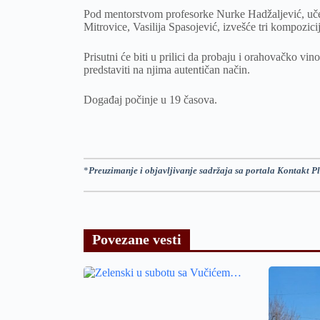
Pod mentorstvom profesorke Nurke Hadžaljević, uč
Mitrovice, Vasilija Spasojević, izvešće tri kompozic
Prisutni će biti u prilici da probaju i orahovačko vino
predstaviti na njima autentičan način.
Događaj počinje u 19 časova.
*
Preuzimanje i objavljivanje sadržaja sa portala Kontakt Pl
Povezane vesti