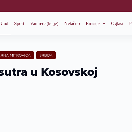
Grad
Sport
Van reda(kcije)
Netačno
Emisije
Oglasi
P
ERNA MITROVICA
SRBIJA
sutra u Kosovskoj