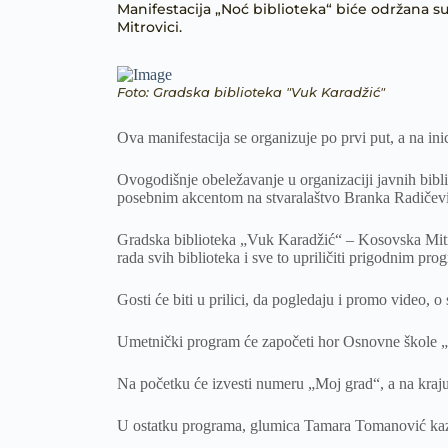
Manifestacija „Noć biblioteka“ biće održana s
Mitrovici.
Foto: Gradska biblioteka "Vuk Karadžić"
Ova manifestacija se organizuje po prvi put, a na ini
Ovogodišnje obeležavanje u organizaciji javnih bibl
posebnim akcentom na stvaralaštvo Branka Radičevi
Gradska biblioteka „Vuk Karadžić“ – Kosovska Mitr
rada svih biblioteka i sve to upriličiti prigodnim pr
Gosti će biti u prilici, da pogledaju i promo video, 
Umetnički program će započeti hor Osnovne škole „
Na početku će izvesti numeru „Moj grad“, a na kraj
U ostatku programa, glumica Tamara Tomanović kaz