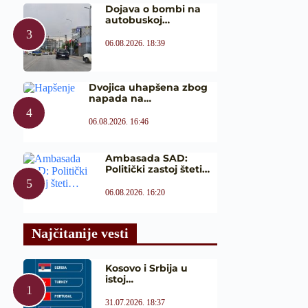
Dojava o bombi na
autobuskoj…
06.08.2026. 18:39
Dvojica uhapšena zbog
napada na…
06.08.2026. 16:46
Ambasada SAD:
Politički zastoj šteti…
06.08.2026. 16:20
Najčitanije vesti
Kosovo i Srbija u
istoj…
31.07.2026. 18:37