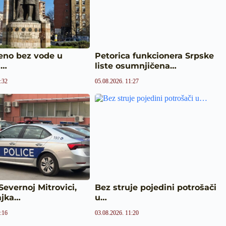
eno bez vode u
Petorica funkcionera Srpske
j…
liste osumnjičena…
:32
05.08.2026. 11:27
Severnoj Mitrovici,
Bez struje pojedini potrošači
ajka…
u…
:16
03.08.2026. 11:20