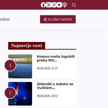
odkast
🎧 SLUŠAJ RADIO
Najnovije vesti
Kosovo može izgubiti
preko 100…
06.08.2026. 21:15
Zelenski u subotu sa
Vučićem…
06.08.2026. 20:22