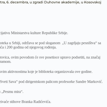
utra, 6. decembra, u zgradi Duhovne akademije, u Kosovskoj
cijativu Ministarstva kulture Republike Srbije.
ioteka u Srbiji, održava se pod sloganom „U zagrljaju pesništva“ sa
ća i 200 godina od njegovog rođenja.
ovica, ovim povodom će sve posetioce upravo podsetiti, na značaj
ogramom.
o svim aktivnostima koje je biblioteka organizovala ove godine.
Sveti Sava“ pod dirigentskom palicom profesorke Sandre Marković.
u „Pesmu mira“.
ivaće stihove Branka Radićevića.