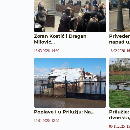
Zoran Kostić i Dragan
Privede
Milović…
napad 
18.03.2026. 14:30
18.02.2026. 16
Poplave i u Prilužju: Na…
Prilužje
dvorišta
12.01.2026. 12:29
06.11.2025. 15