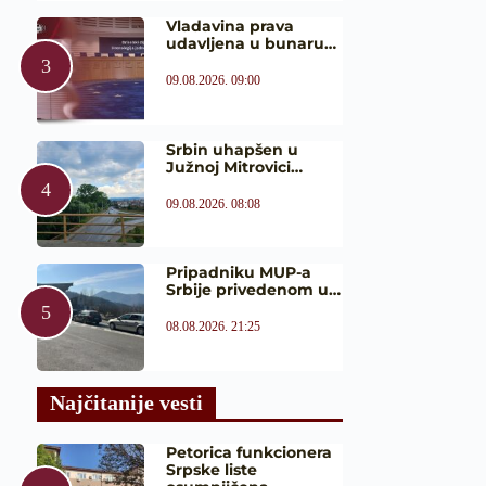
Vladavina prava
udavljena u bunaru…
09.08.2026. 09:00
Srbin uhapšen u
Južnoj Mitrovici…
09.08.2026. 08:08
Pripadniku MUP-a
Srbije privedenom u…
08.08.2026. 21:25
Najčitanije vesti
Petorica funkcionera
Srpske liste