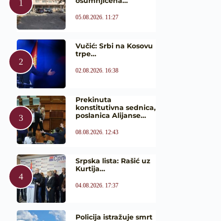
osumnjičena…
05.08.2026. 11:27
Vučić: Srbi na Kosovu
trpe…
02.08.2026. 16:38
Prekinuta
konstitutivna sednica,
poslanica Alijanse…
08.08.2026. 12:43
Srpska lista: Rašić uz
Kurtija…
04.08.2026. 17:37
Policija istražuje smrt