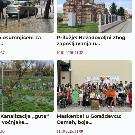
n osumnjičeni za
Prilužje: Nezadovoljni zbog
u…
zapošljavanja u…
:37
19.01.2026. 11:52
: Kanalizacija „guta“
Maskenbal u Goraždevcu:
, voćnjake…
Osmeh, boje…
:00
11.10.2025. 11:09