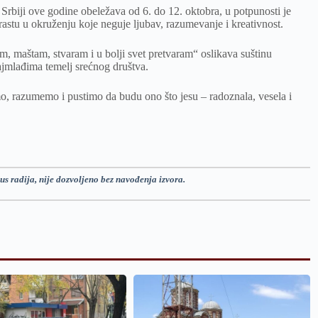
 Srbiji ove godine obeležava od 6. do 12. oktobra, u potpunosti je
rastu u okruženju koje neguje ljubav, razumevanje i kreativnost.
, maštam, stvaram i u bolji svet pretvaram“ oslikava suštinu
ajmlađima temelj srećnog društva.
mo, razumemo i pustimo da budu ono što jesu – radoznala, vesela i
us radija, nije dozvoljeno bez navođenja izvora.