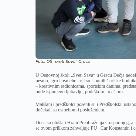
Foto: OŠ "sveti Sava" Grace
U Osnovnoj školi „Sveti Sava“ u Gracu Dečja nedel
pesmu, igru i osmehe koji su ispunili školske hodni
– kreativnim radionicama, sportskim danima, predsta
bude ispunjeno ljubavlju, podrškom i maštom.
Mališani i predškolci posetili su i Predškolsku ustan
dočekali sa osmehom i posluženjem.
Deca su obišla i Hram Preobraženja Gospodnjeg, a u 
se ovom prilikom zahvaljuje PU „Car Konstantin i ca