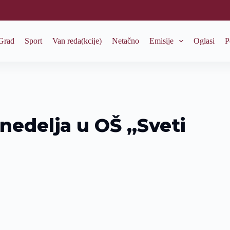
Grad
Sport
Van reda(kcije)
Netačno
Emisije
Oglasi
P
nedelja u OŠ „Sveti