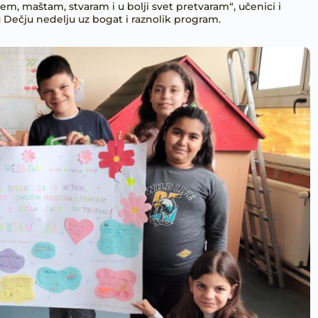
, maštam, stvaram i u bolji svet pretvaram“, učenici i
u Dečju nedelju uz bogat i raznolik program.