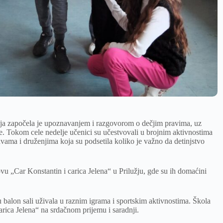
ja započela je upoznavanjem i razgovorom o dečjim pravima, uz
ke. Tokom cele nedelje učenici su učestvovali u brojnim aktivnostima
vama i druženjima koja su podsetila koliko je važno da detinjstvo
ovu „Car Konstantin i carica Jelena“ u Prilužju, gde su ih domaćini
balon sali uživala u raznim igrama i sportskim aktivnostima. Škola
rica Jelena“ na srdačnom prijemu i saradnji.