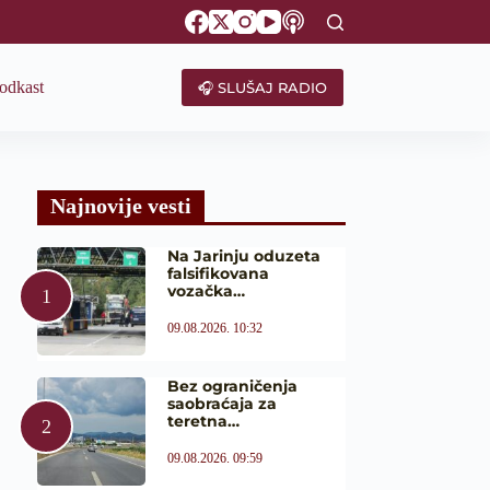
odkast
🎧 SLUŠAJ RADIO
Najnovije vesti
Na Jarinju oduzeta
falsifikovana
vozačka…
09.08.2026. 10:32
Bez ograničenja
saobraćaja za
teretna…
09.08.2026. 09:59