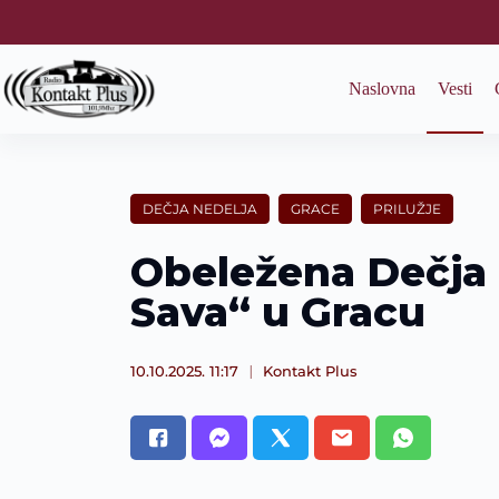
S
k
i
p
Naslovna
Vesti
t
o
c
o
n
t
DEČJA NEDELJA
GRACE
PRILUŽJE
e
n
Obeležena Dečja 
t
Sava“ u Gracu
10.10.2025. 11:17
Kontakt Plus