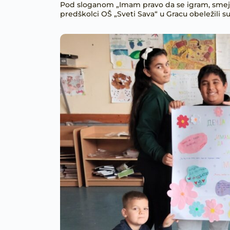
Pod sloganom „Imam pravo da se igram, smejem
predškolci OŠ „Sveti Sava“ u Gracu obeležili s