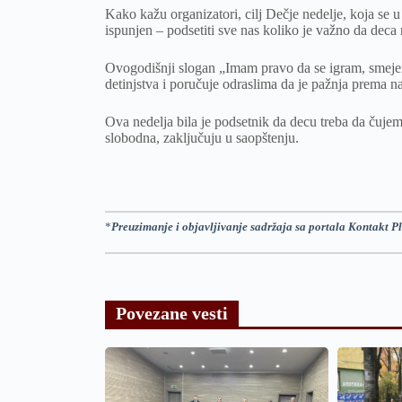
Kako kažu organizatori, cilj Dečje nedelje, koja se u
ispunjen – podsetiti sve nas koliko je važno da deca 
Ovogodišnji slogan „Imam pravo da se igram, smejem
detinjstva i poručuje odraslima da je pažnja prema n
Ova nedelja bila je podsetnik da decu treba da čuje
slobodna, zaključuju u saopštenju.
*
Preuzimanje i objavljivanje sadržaja sa portala Kontakt Pl
Povezane vesti