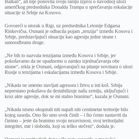
Balkan“, ali nije ponovila svoju raniju izjavu o navodnoj ulozi
američkog predsednika Donalda Trampa u sprečavanju eskalacije
situacije iz Srbije na Kosovo.
Govoreći u utorak u Rigi, uz predsednika Letonije Edgarsa
Rinkevičsa, Osmani je odbacila pojam „tenzija“ između Kosova i
Srbije, predstavljajući situaciju kao agresiju jedne strane i
samoodbranu druge.
„Ne bih to nazvala tenzijama između Kosova i Srbije, jer
pokušavamo da ne upadnemo u zamku izjednačavanja obe
strane“, rekla je Osmani, odgovarajući na pitanje novinara o ulozi
Rusije u tenzijama i eskalacijama između Kosova i Srbije.
„Nikada ne smemo stavljati agresora i žrtvu u isti koš. Srbija
neprestano pokušava da destabilizuje našu zemlju, uključujući i
kroz akte agresije, dok se mi stalno branimo“, kazala je Osmani.
„Nikada nismo okupirali niti napali niti centimetar teritorije bilo
kojeg suseda. Ono što smo uvek činili – i što ćemo nastaviti da
činimo – jeste da branimo svoju nezavisnost, svoj teritorijalni
integritet, mir i slobodu, koji su teško stečeni“, dodala je.