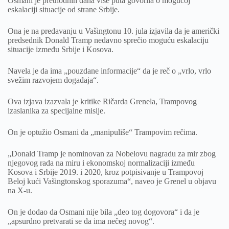
Osmani je prethodnih dana više puta govorila o mogućoj
eskalaciji situacije od strane Srbije.
Ona je na predavanju u Vašingtonu 10. jula izjavila da je američki
predsednik Donald Tramp nedavno sprečio moguću eskalaciju
situacije između Srbije i Kosova.
Navela je da ima „pouzdane informacije“ da je reč o „vrlo, vrlo
svežim razvojem događaja“.
Ova izjava izazvala je kritike Ričarda Grenela, Trampovog
izaslanika za specijalne misije.
On je optužio Osmani da „manipuliše“ Trampovim rečima.
„Donald Tramp je nominovan za Nobelovu nagradu za mir zbog
njegovog rada na miru i ekonomskoj normalizaciji između
Kosova i Srbije 2019. i 2020, kroz potpisivanje u Trampovoj
Beloj kući Vašingtonskog sporazuma“, naveo je Grenel u objavu
na X-u.
On je dodao da Osmani nije bila „deo tog dogovora“ i da je
„apsurdno pretvarati se da ima nečeg novog“.