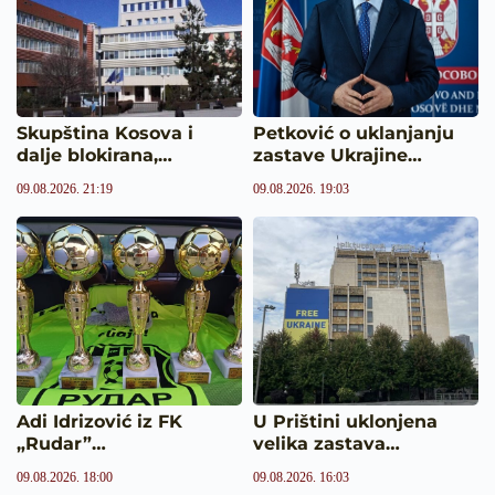
Skupština Kosova i
Petković o uklanjanju
dalje blokirana,…
zastave Ukrajine…
09.08.2026. 21:19
09.08.2026. 19:03
Adi Idrizović iz FK
U Prištini uklonjena
„Rudar”…
velika zastava…
09.08.2026. 18:00
09.08.2026. 16:03