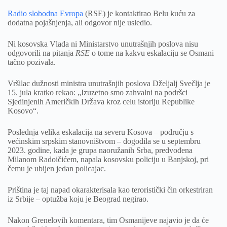
Radio slobodna Evropa
(RSE) je kontaktirao Belu kuću za
dodatna pojašnjenja, ali odgovor nije usledio.
Ni kosovska Vlada ni Ministarstvo unutrašnjih poslova nisu
odgovorili na pitanja
RSE
o tome na kakvu eskalaciju se Osmani
tačno pozivala.
Vršilac dužnosti ministra unutrašnjih poslova Dželjalj Svečlja je
15. jula kratko rekao: „Izuzetno smo zahvalni na podršci
Sjedinjenih Američkih Država kroz celu istoriju Republike
Kosovo“.
Poslednja velika eskalacija na severu Kosova – području s
većinskim srpskim stanovništvom – dogodila se u septembru
2023. godine, kada je grupa naoružanih Srba, predvođena
Milanom Radoičićem, napala kosovsku policiju u Banjskoj, pri
čemu je ubijen jedan policajac.
Priština je taj napad okarakterisala kao teroristički čin orkestriran
iz Srbije – optužba koju je Beograd negirao.
Nakon Grenelovih komentara, tim Osmanijeve najavio je da će