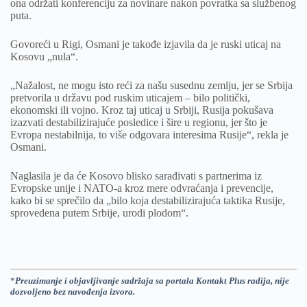
ona održati konferenciju za novinare nakon povratka sa službenog
puta.
Govoreći u Rigi, Osmani je takođe izjavila da je ruski uticaj na
Kosovu „nula“.
„Nažalost, ne mogu isto reći za našu susednu zemlju, jer se Srbija
pretvorila u državu pod ruskim uticajem – bilo politički,
ekonomski ili vojno. Kroz taj uticaj u Srbiji, Rusija pokušava
izazvati destabilizirajuće posledice i šire u regionu, jer što je
Evropa nestabilnija, to više odgovara interesima Rusije“, rekla je
Osmani.
Naglasila je da će Kosovo blisko sarađivati s partnerima iz
Evropske unije i NATO-a kroz mere odvraćanja i prevencije,
kako bi se sprečilo da „bilo koja destabilizirajuća taktika Rusije,
sprovedena putem Srbije, urodi plodom“.
*
Preuzimanje i objavljivanje sadržaja sa portala Kontakt Plus radija, nije
dozvoljeno bez navođenja izvora.