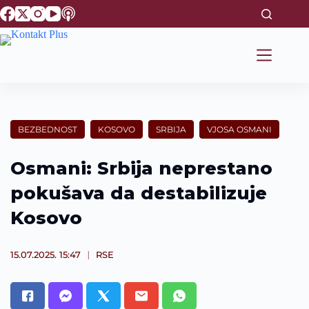
S
k
i
p
t
o
c
o
n
t
BEZBEDNOST
KOSOVO
SRBIJA
VJOSA OSMANI
e
n
t
Osmani: Srbija neprestano
pokušava da destabilizuje
Kosovo
15.07.2025. 15:47
RSE