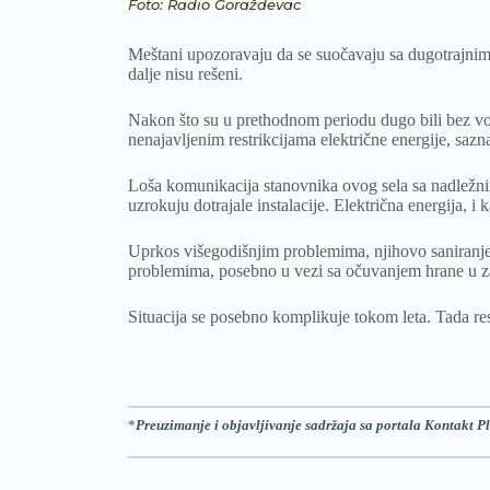
Foto: Radio Goraždevac
Meštani upozoravaju da se suočavaju sa dugotrajnim
dalje nisu rešeni.
Nakon što su u prethodnom periodu dugo bili bez vo
nenajavljenim restrikcijama električne energije, sazn
Loša komunikacija stanovnika ovog sela sa nadležni
uzrokuju dotrajale instalacije. Električna energija,
Uprkos višegodišnjim problemima, njihovo saniranje
problemima, posebno u vezi sa očuvanjem hrane u 
Situacija se posebno komplikuje tokom leta. Tada rest
*
Preuzimanje i objavljivanje sadržaja sa portala Kontakt Pl