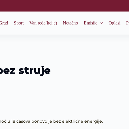
Grad
Sport
Van reda(kcije)
Netačno
Emisije
Oglasi
P
ez struje
noć u 18 časova ponovo je bez električne energije.