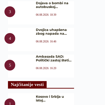
Dojava o bombi na
autobuskoj…
06.08.2026. 18:39
Dvojica uhapšena
zbog napada na…
06.08.2026. 16:46
Ambasada SAD:
Politički zastoj šteti…
06.08.2026. 16:20
Najčitanije vesti
Kosovo i Srbija u
istoj…