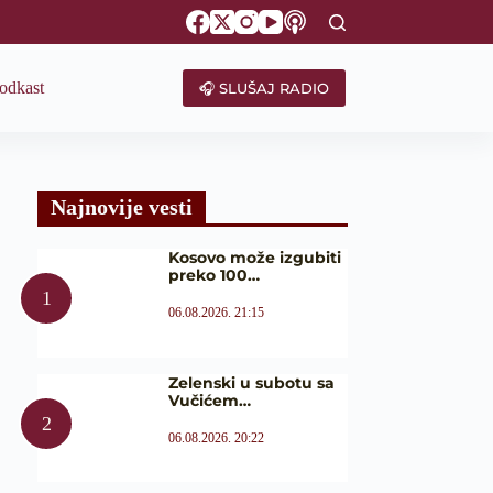
odkast
🎧 SLUŠAJ RADIO
Najnovije vesti
Kosovo može izgubiti
preko 100…
06.08.2026. 21:15
Zelenski u subotu sa
Vučićem…
06.08.2026. 20:22