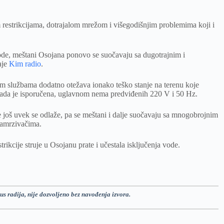
 restrikcijama, dotrajalom mrežom i višegodišnjim problemima koji i
de, meštani Osojana ponovo se suočavaju sa dugotrajnim i
aje
Kim radio
.
m službama dodatno otežava ionako teško stanje na terenu koje
 i kada je isporučena, uglavnom nema predviđenih 220 V i 50 Hz.
 još uvek se odlaže, pa se meštani i dalje suočavaju sa mnogobrojnim
zamrzivačima.
rikcije struje u Osojanu prate i učestala isključenja vode.
us radija, nije dozvoljeno bez navođenja izvora.