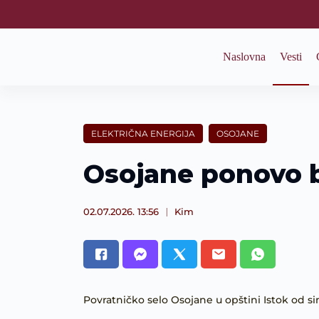
S
k
i
p
Naslovna
Vesti
t
o
c
o
n
t
ELEKTRIČNA ENERGIJA
OSOJANE
e
n
Osojane ponovo b
t
02.07.2026. 13:56
Kim
Povratničko selo Osojane u opštini Istok od si