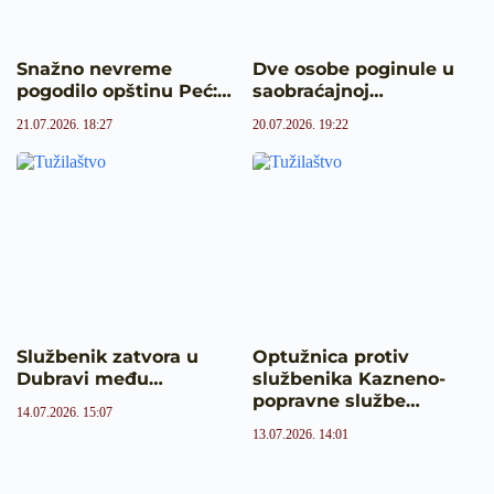
Snažno nevreme
Dve osobe poginule u
pogodilo opštinu Peć:…
saobraćajnoj…
21.07.2026. 18:27
20.07.2026. 19:22
Službenik zatvora u
Optužnica protiv
Dubravi među…
službenika Kazneno-
popravne službe…
14.07.2026. 15:07
13.07.2026. 14:01