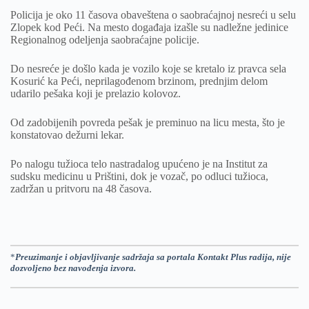
Policija je oko 11 časova obaveštena o saobraćajnoj nesreći u selu
Zlopek kod Peći. Na mesto događaja izašle su nadležne jedinice
Regionalnog odeljenja saobraćajne policije.
Do nesreće je došlo kada je vozilo koje se kretalo iz pravca sela
Kosurić ka Peći, neprilagođenom brzinom, prednjim delom
udarilo pešaka koji je prelazio kolovoz.
Od zadobijenih povreda pešak je preminuo na licu mesta, što je
konstatovao dežurni lekar.
Po nalogu tužioca telo nastradalog upućeno je na Institut za
sudsku medicinu u Prištini, dok je vozač, po odluci tužioca,
zadržan u pritvoru na 48 časova.
*
Preuzimanje i objavljivanje sadržaja sa portala Kontakt Plus radija, nije
dozvoljeno bez navođenja izvora.