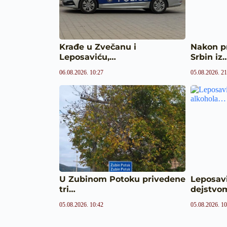
Krađe u Zvečanu i
Nakon p
Leposaviću,…
Srbin iz
06.08.2026. 10:27
05.08.2026. 21
U Zubinom Potoku privedene
Leposav
tri…
dejstvo
05.08.2026. 10:42
05.08.2026. 10