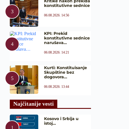
Kritike nakon prekida
konstitutivne sednice
06.08.2026. 14:56
KPI: Prekid
konstitutivne sednice
narušava…
06.08.2026. 14:21
Kurti: Konstituisanje
Skupštine bez
dogovora…
06.08.2026. 13:44
Najčitanije vesti
Kosovo i Srbija u
istoj…