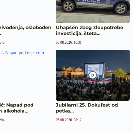
rivođenja, oslobođen
Uhapšen zbog zloupotrebe
…
investicija, šteta…
:48
05.08.2026. 16:31
ić: Napad pod
Jubilarni 25. Dokufest od
m alkohola…
petka…
:04
05.08.2026. 08:12