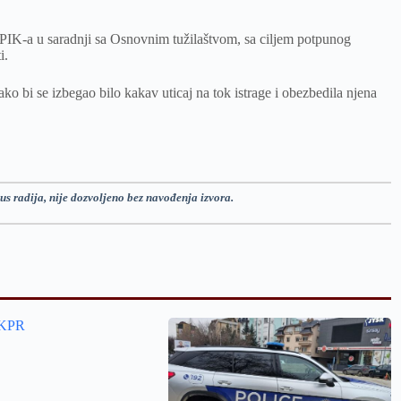
age PIK-a u saradnji sa Osnovnim tužilaštvom, sa ciljem potpunog
i.
ako bi se izbegao bilo kakav uticaj na tok istrage i obezbedila njena
us radija, nije dozvoljeno bez navođenja izvora.