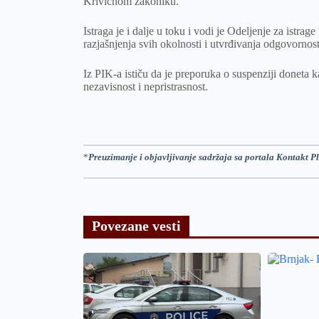
Krivičnom zakoniku.
Istraga je i dalje u toku i vodi je Odeljenje za istr
razjašnjenja svih okolnosti i utvrđivanja odgovornost
Iz PIK-a ističu da je preporuka o suspenziji doneta k
nezavisnost i nepristrasnost.
*
Preuzimanje i objavljivanje sadržaja sa portala Kontakt Pl
Povezane vesti