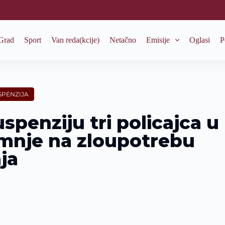
Grad
Sport
Van reda(kcije)
Netačno
Emisije
Oglasi
P
SPENZIJA
spenziju tri policajca u
mnje na zloupotrebu
ja