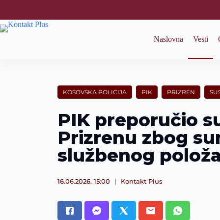
S
k
i
p
Naslovna
Vesti
t
o
c
o
n
t
KOSOVSKA POLICIJA
PIK
PRIZREN
SU
e
n
PIK preporučio su
t
Prizrenu zbog su
službenog položa
16.06.2026. 15:00
Kontakt Plus