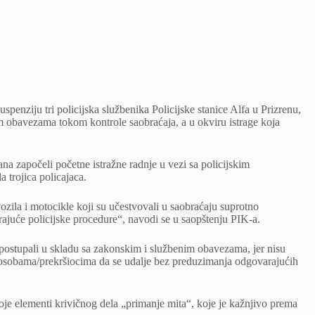
spenziju tri policijska službenika Policijske stanice Alfa u Prizrenu,
m obavezama tokom kontrole saobraćaja, a u okviru istrage koja
ana započeli početne istražne radnje u vezi sa policijskim
 trojica policajaca.
 vozila i motocikle koji su učestvovali u saobraćaju suprotno
uće policijske procedure“, navodi se u saopštenju PIK-a.
 postupali u skladu sa zakonskim i službenim obavezama, jer nisu
u osobama/prekršiocima da se udalje bez preduzimanja odgovarajućih
je elementi krivičnog dela „primanje mita“, koje je kažnjivo prema