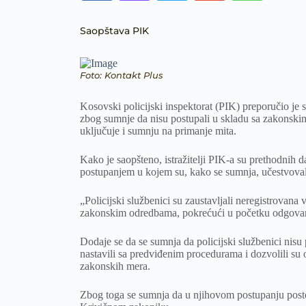
Saopštava PIK
Foto: Kontakt Plus
Kosovski policijski inspektorat (PIK) preporučio je su
zbog sumnje da nisu postupali u skladu sa zakonski
uključuje i sumnju na primanje mita.
Kako je saopšteno, istražitelji PIK-a su prethodnih d
postupanjem u kojem su, kako se sumnja, učestvovala
„Policijski službenici su zaustavljali neregistrovana
zakonskim odredbama, pokrećući u početku odgovaraj
Dodaje se da se sumnja da policijski službenici nisu
nastavili sa predviđenim procedurama i dozvolili s
zakonskih mera.
Zbog toga se sumnja da u njihovom postupanju posto