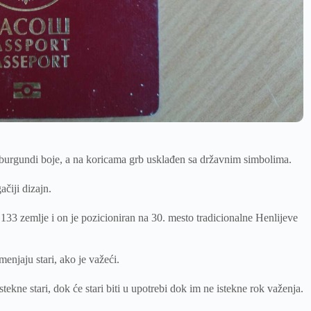
 burgundi boje, a na koricama grb usklađen sa državnim simbolima.
čiji dizajn.
 133 zemlje i on je pozicioniran na 30. mesto tradicionalne Henlijeve
enjaju stari, ako je važeći.
tekne stari, dok će stari biti u upotrebi dok im ne istekne rok važenja.