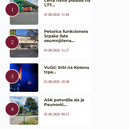
Cena nafte porasla na
1,77…
01.08.2026. 11:04
Petorica funkcionera
Srpske liste
osumnjičena…
05.08.2026. 11:27
Vučić: Srbi na Kosovu
trpe…
02.08.2026. 16:38
ASK potvrdila da je
Paunović…
01.08.2026. 09:15