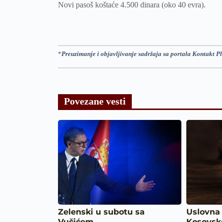
Novi pasoš koštaće 4.500 dinara (oko 40 evra).
*
Preuzimanje i objavljivanje sadržaja sa portala Kontakt Pl
Povezane vesti
Zelenski u subotu sa
Uslovna
Vučićem…
Kosovs