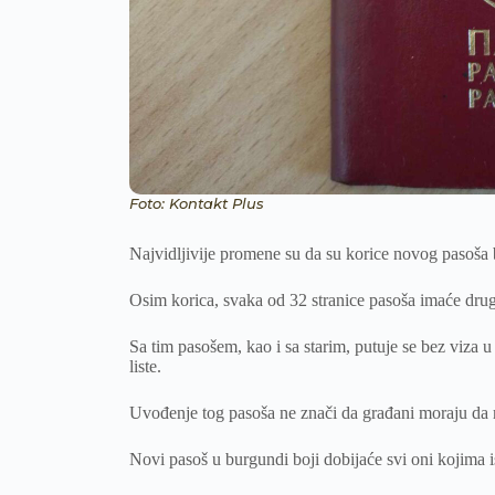
Foto: Kontakt Plus
Najvidljivije promene su da su korice novog pasoša
Osim korica, svaka od 32 stranice pasoša imaće druga
Sa tim pasošem, kao i sa starim, putuje se bez viza u
liste.
Uvođenje tog pasoša ne znači da građani moraju da m
Novi pasoš u burgundi boji dobijaće svi oni kojima is