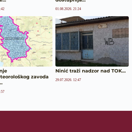
:42
01.08.2026. 21:24
nje
Ninić traži nadzor nad TOK…
teorološkog zavoda
29.07.2026. 12:47
e…
:57