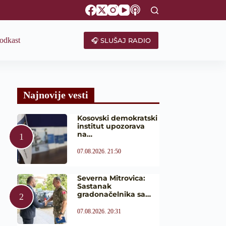
odkast
🎧 SLUŠAJ RADIO
Najnovije vesti
Kosovski demokratski
institut upozorava
na…
07.08.2026. 21:50
Severna Mitrovica:
Sastanak
gradonačelnika sa…
07.08.2026. 20:31