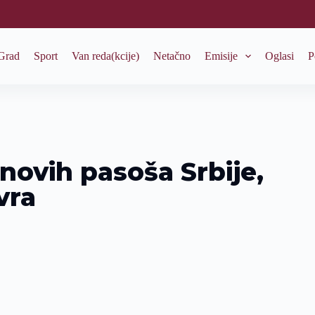
Grad
Sport
Van reda(kcije)
Netačno
Emisije
Oglasi
P
novih pasoša Srbije,
vra