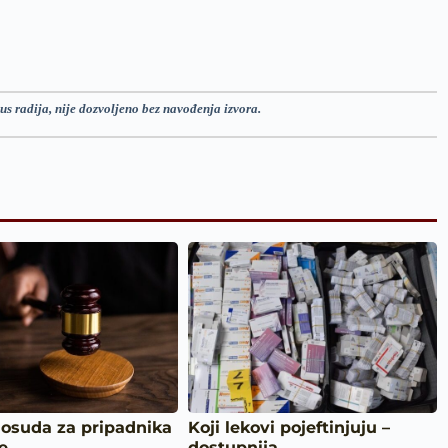
us radija, nije dozvoljeno bez navođenja izvora.
 osuda za pripadnika
Koji lekovi pojeftinjuju –
ke…
dostupnija…