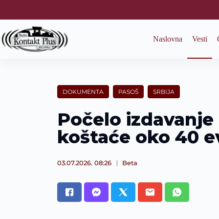
S
k
i
p
Naslovna
Vesti
t
o
c
o
n
t
DOKUMENTA
PASOŠ
SRBIJA
e
n
Počelo izdavanje 
t
koštaće oko 40 e
03.07.2026. 08:26
Beta