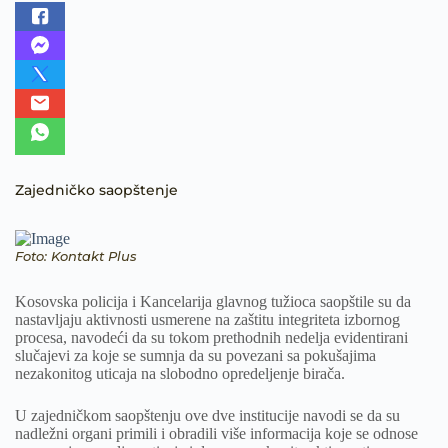
Zajedničko saopštenje
Foto: Kontakt Plus
Kosovska policija i Kancelarija glavnog tužioca saopštile su da
nastavljaju aktivnosti usmerene na zaštitu integriteta izbornog
procesa, navodeći da su tokom prethodnih nedelja evidentirani
slučajevi za koje se sumnja da su povezani sa pokušajima
nezakonitog uticaja na slobodno opredeljenje birača.
U zajedničkom saopštenju ove dve institucije navodi se da su
nadležni organi primili i obradili više informacija koje se odnose