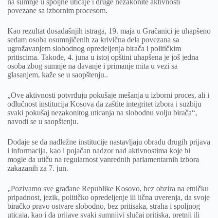
na sumnje u spoljne uticaje i druge nezakonite aktivnosti
povezane sa izbornim procesom.
Kao rezultat dosadašnjih istraga, 19. maja u Gračanici je uhapšeno
sedam osoba osumnjičenih za krivična dela povezana sa
ugrožavanjem slobodnog opredeljenja birača i političkim
pritiscima. Takođe, 4. juna u istoj opštini uhapšena je još jedna
osoba zbog sumnje na davanje i primanje mita u vezi sa
glasanjem, kaže se u saopštenju..
„Ove aktivnosti potvrđuju pokušaje mešanja u izborni proces, ali i
odlučnost institucija Kosova da zaštite integritet izbora i suzbiju
svaki pokušaj nezakonitog uticanja na slobodnu volju birača“,
navodi se u saopštenju.
Dodaje se da nadležne institucije nastavljaju obradu drugih prijava
i informacija, kao i pojačan nadzor nad aktivnostima koje bi
mogle da utiču na regularnost vanrednih parlamentarnih izbora
zakazanih za 7. jun.
„Pozivamo sve građane Republike Kosovo, bez obzira na etničku
pripadnost, jezik, političko opredeljenje ili lična uverenja, da svoje
biračko pravo ostvare slobodno, bez pritisaka, straha i spoljnog
uticaja, kao i da prijave svaki sumnjivi slučaj pritiska, pretnji ili