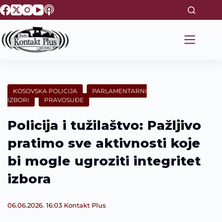
S
k
i
p
t
o
c
o
n
t
KOSOVSKA POLICIJA
PARLAMENTARNI
e
IZBORI
PRAVOSUĐE
n
t
Policija i tužilaštvo: Pažljivo
pratimo sve aktivnosti koje
bi mogle ugroziti integritet
izbora
06.06.2026. 16:03
Kontakt Plus