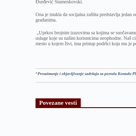
Đurđević Stamenkovski.
Ona je istakla da socijalna zaštita predstavlja jedan
građanima.
„Uprkos brojnim izazovima sa kojima se suočavamo
usluge koje su našim korisnicima neophodne. Naš cil
mesto u kojem živi, ima pristup podršci koja mu je po
*
Preuzimanje i objavljivanje sadržaja sa portala Kontakt Pl
Povezane vesti