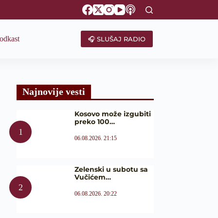
odkast
🎧 SLUŠAJ RADIO
Najnovije vesti
Kosovo može izgubiti
preko 100…
06.08.2026. 21:15
Zelenski u subotu sa
Vučićem…
06.08.2026. 20:22