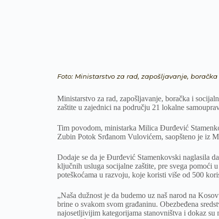
Foto: Ministarstvo za rad, zapošljavanje, boračka 
Ministarstvo za rad, zapošljavanje, boračka i socijaln
zaštite u zajednici na području 21 lokalne samoupra
Tim povodom, ministarka Milica Đurđević Stamenkov
Zubin Potok Srđanom Vulovićem, saopšteno je iz Minis
Dodaje se da je Đurđević Stamenkovski naglasila da
ključnih usluga socijalne zaštite, pre svega pomoći u
poteškoćama u razvoju, koje koristi više od 500 kor
„Naša dužnost je da budemo uz naš narod na Kosovu
brine o svakom svom građaninu. Obezbeđena sredstva
najosetljivijim kategorijama stanovništva i dokaz su 