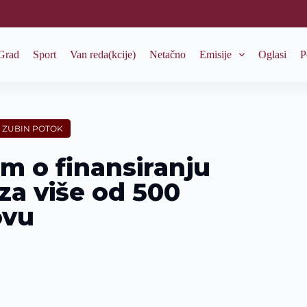
Grad
Sport
Van reda(kcije)
Netačno
Emisije
Oglasi
P
ZUBIN POTOK
m o finansiranju
 za više od 500
ovu