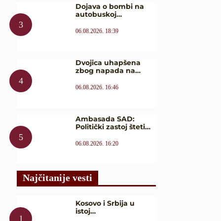
Dojava o bombi na
autobuskoj…
06.08.2026. 18:39
Dvojica uhapšena
zbog napada na…
06.08.2026. 16:46
Ambasada SAD:
Politički zastoj šteti…
06.08.2026. 16:20
Najčitanije vesti
Kosovo i Srbija u
istoj…