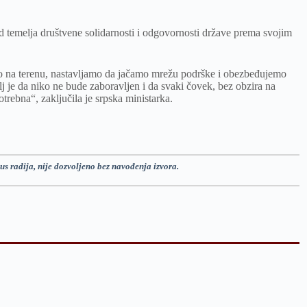
 od temelja društvene solidarnosti i odgovornosti države prema svojim
 na terenu, nastavljamo da jačamo mrežu podrške i obezbeđujemo
j je da niko ne bude zaboravljen i da svaki čovek, bez obzira na
trebna“, zaključila je srpska ministarka.
us radija, nije dozvoljeno bez navođenja izvora.