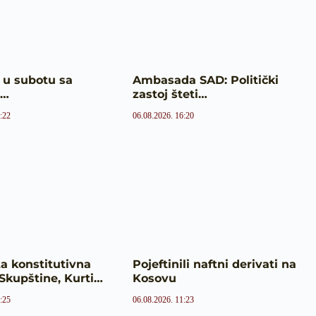
 u subotu sa
Ambasada SAD: Politički
m…
zastoj šteti…
:22
06.08.2026. 16:20
a konstitutivna
Pojeftinili naftni derivati na
Skupštine, Kurti…
Kosovu
:25
06.08.2026. 11:23