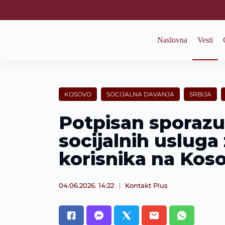
S
k
i
p
Naslovna
Vesti
t
o
c
o
n
t
KOSOVO
SOCIJALNA DAVANJA
SRBIJA
e
n
Potpisan sporazu
t
socijalnih usluga
korisnika na Kos
04.06.2026. 14:22
Kontakt Plus