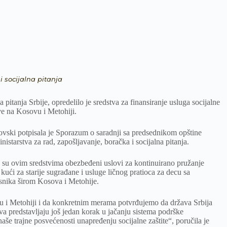
i socijalna pitanja
a pitanja Srbije, opredelilo je sredstva za finansiranje usluga socijalne
ve na Kosovu i Metohiji.
ski potpisala je Sporazum o saradnji sa predsednikom opštine
tarstva za rad, zapošljavanje, boračka i socijalna pitanja.
 su ovim sredstvima obezbeđeni uslovi za kontinuirano pružanje
 kući za starije sugrađane i usluge ličnog pratioca za decu sa
isnika širom Kosova i Metohije.
 i Metohiji i da konkretnim merama potvrđujemo da država Srbija
 predstavljaju još jedan korak u jačanju sistema podrške
naše trajne posvećenosti unapređenju socijalne zaštite“, poručila je