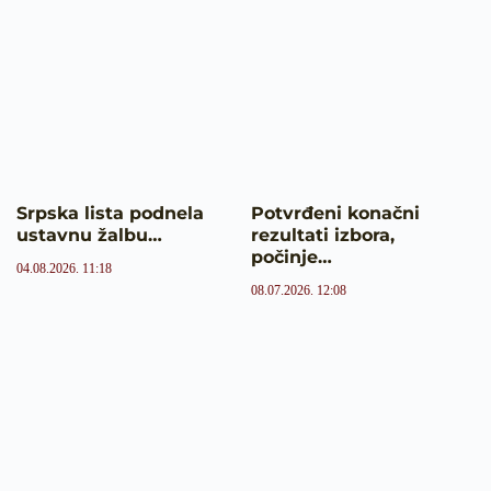
Srpska lista podnela
Potvrđeni konačni
ustavnu žalbu…
rezultati izbora,
počinje…
04.08.2026. 11:18
08.07.2026. 12:08