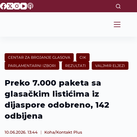
S
k
i
p
t
o
c
o
n
t
CENTAR ZA BROJANJE GLASOVA
CIK
e
PARLAMENTARNI IZBORI
REZULTATI
VALJMIR ELJEZI
n
t
Preko 7.000 paketa sa
glasačkim listićima iz
dijaspore odobreno, 142
odbijena
10.06.2026. 13:44
Koha/Kontakt Plus