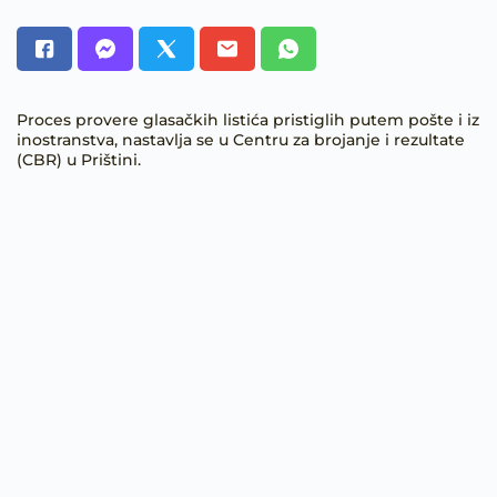
Proces provere glasačkih listića pristiglih putem pošte i iz
inostranstva, nastavlja se u Centru za brojanje i rezultate
(CBR) u Prištini.