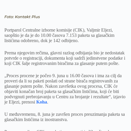
Foto: Kontakt Plus
Portparol Centralne izborne komisije (CIK), Valjmir Eljezi,
saopštio je da je do 10.00 časova 7.153 paketa sa glasačkim
listićima odobreno, dok je 142 odbijeno.
Prema njegovim rečima, glavni razlog odbijanja bio je nedostatak
potvrde o registraciji, dokumenta koji sadrži jedinstvene podatke i
koji CIK šalje registrovanim biračima za glasanje putem pošte.
„Proces procene je počeo 9. juna u 16.00 časova i ima za cilj da
proveri da li su paketi poslati od strane birača registrovanih za
glasanje putem pošte. Nakon završetka ovog procesa, CIK će
objaviti konačan broj paketa sa glasačkim listićima, koji će biti
podvrgnuti prebrojavanju u Centru za brojanje i rezultate“, izjavio
je Eljezi, prenosi
Koha
.
U međuvremenu, 8. juna je završen proces preuzimanja paketa sa
glasačkim listićima iz inostranstva.