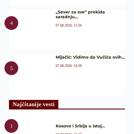
„Sever za sve“ prekida
saradnju…
07.08.2026. 15:50
Mijačić: Vidimo da Vučića ovih…
07.08.2026. 14:59
Najčitanije vesti
Kosovo i Srbija u istoj…