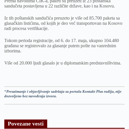
Prema navodima CIK-a, paketi su preuzeti iz 23 poštanska
sandučeta postavljena u 22 različite države, kao i na Kosovu.
Iz tih poštanskih sandučića preuzeto je više od 85.700 paketa sa
glasačkim listićima, od kojih je deo već transportovan na Kosovo
radi procesa verifikacije.
Tokom perioda registracije, od 6. do 17. maja, ukupno 104.480
građana se registrovalo za glasanje putem pošte na vanrednim
izborima.
Više od 20.000 ljudi glasalo je u diplomatskim predstavništvima.
*
Preuzimanje i objavljivanje sadržaja sa portala Kontakt Plus radija, nije
dozvoljeno bez navođenja izvora.
Povezane vesti