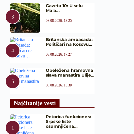
Gazeta 10: U selu
Mala…
08.08.2026. 18:25
Britanska ambasada:
Političari na Kosovu…
08.08.2026. 17:27
Obeležena hramovna
slava manastira Ulije…
08.08.2026. 15:39
Najčitanije vesti
Petorica funkcionera
Srpske liste
osumnjičena…