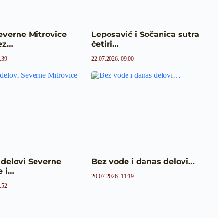
everne Mitrovice
Leposavić i Sočanica sutra
ez…
četiri…
:39
22.07.2026. 09:00
 delovi Severne
Bez vode i danas delovi…
e i…
20.07.2026. 11:19
:52