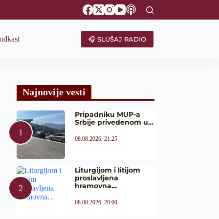
odkast
🎧 SLUŠAJ RADIO
Najnovije vesti
Pripadniku MUP-a
Srbije privedenom u…
08.08.2026. 21:25
Liturgijom i litijom
proslavljena
hramovna…
08.08.2026. 20:00