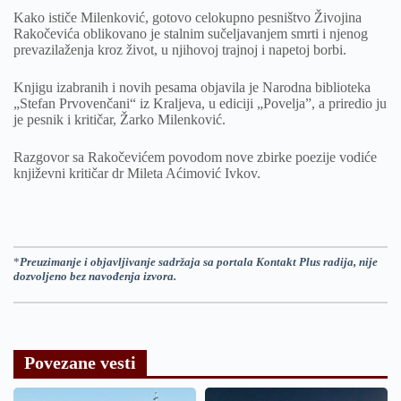
Kako ističe Milenković, gotovo celokupno pesništvo Živojina
Rakočevića oblikovano je stalnim sučeljavanjem smrti i njenog
prevazilaženja kroz život, u njihovoj trajnoj i napetoj borbi.
Knjigu izabranih i novih pesama objavila je Narodna biblioteka
„Stefan Prvovenčani“ iz Kraljeva, u ediciji „Povelja”, a priredio ju
je pesnik i kritičar, Žarko Milenković.
Razgovor sa Rakočevićem povodom nove zbirke poezije vodiće
književni kritičar dr Mileta Aćimović Ivkov.
*
Preuzimanje i objavljivanje sadržaja sa portala Kontakt Plus radija, nije
dozvoljeno bez navođenja izvora.
Povezane vesti