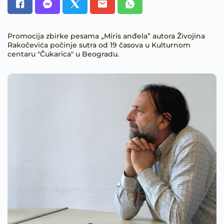
Promocija zbirke pesama „Miris anđela” autora Živojina
Rakočevića počinje sutra od 19 časova u Kulturnom
centaru "Čukarica" u Beogradu.