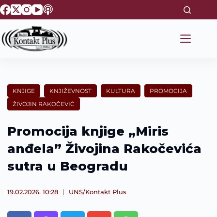
S
k
i
p
t
o
c
o
n
t
KNJIGE
KNJIŽEVNOST
KULTURA
PROMOCIJA
e
ŽIVOJIN RAKOČEVIĆ
n
t
Promocija knjige „Miris
anđela” Živojina Rakočevića
sutra u Beogradu
19.02.2026. 10:28
UNS/Kontakt Plus