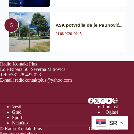
ASK potvrdila da je Paunović…
01.08.2026. 09:15
Radio Kontakt Plus
Lole Ribara 56, Severna Mitrovica
Tel: +381 28 425 023
E-mail:
radiokontaktplus@yahoo.com
Vesti
Podkast
Grad
Oglasi
Sport
Video
SR
Netačno
Vreme
© Radio Kontakt Plus -
O nama
Arhiva
Sva prava zadržana