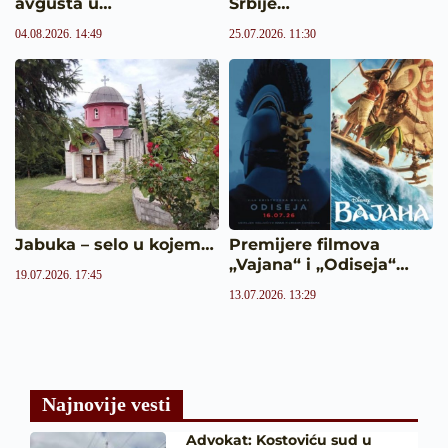
avgusta u…
Srbije…
04.08.2026. 14:49
25.07.2026. 11:30
Jabuka – selo u kojem…
Premijere filmova
„Vajana“ i „Odiseja“…
19.07.2026. 17:45
13.07.2026. 13:29
Najnovije vesti
Advokat: Kostoviću sud u