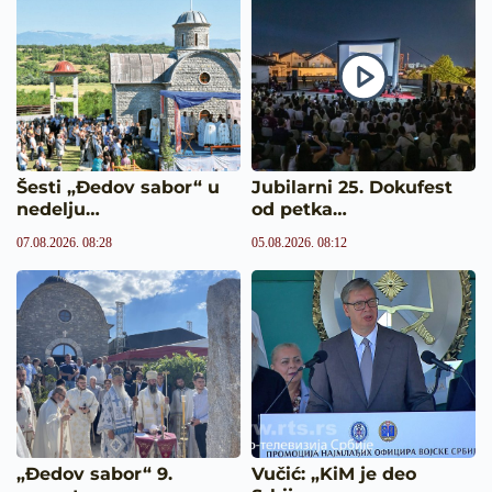
Šesti „Đedov sabor“ u
Jubilarni 25. Dokufest
nedelju…
od petka…
07.08.2026. 08:28
05.08.2026. 08:12
„Đedov sabor“ 9.
Vučić: „KiM je deo