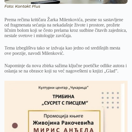
Foto: Kontakt Plus
Prema rečima kritičara Žarka Milenkovića, pesme su sastavljene
od fragmenata sećanja na nekadašnje živote i prostore, prožete
ličnim bolom koji se često prelama kroz sudbine čitavih zajednica,
nestale svetove i mitologije zavičaja.
Tema izbeglištva tako se izdvaja kao jedno od središnjih mesta
ove poezije, navodi Milenković.
Napominje da nova zbirka sažima ključne poetičke odlike autora i
oslanja se na obrasce koji su već nagovešteni u knjizi „Glad”.