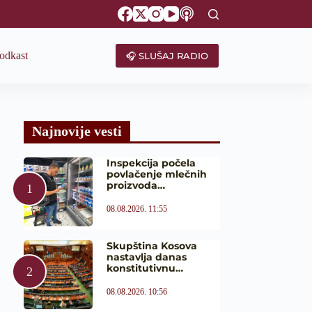
odkast
🎧 SLUŠAJ RADIO
Najnovije vesti
Inspekcija počela
povlačenje mlečnih
proizvoda…
08.08.2026. 11:55
Skupština Kosova
nastavlja danas
konstitutivnu…
08.08.2026. 10:56