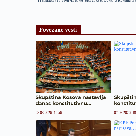
*
Preuzimanje i objavljivanje sadržaja sa portala Kontakt Pl
Povezane vesti
Skupština Kosova nastavlja
Skupštin
danas konstitutivnu…
konstit
08.08.2026. 10:56
07.08.2026. 18