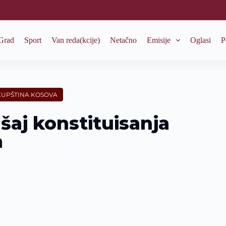
Grad
Sport
Van reda(kcije)
Netačno
Emisije
Oglasi
P
KUPŠTINA KOSOVA
šaj konstituisanja
a