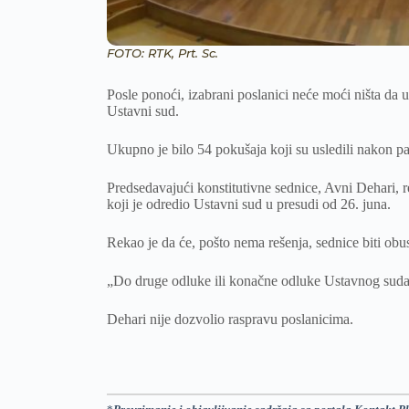
FOTO: RTK, Prt. Sc.
Posle ponoći, izabrani poslanici neće moći ništa d
Ustavni sud.
Ukupno je bilo 54 pokušaja koji su usledili nakon pa
Predsedavajući konstitutivne sednice, Avni Dehari, 
koji je odredio Ustavni sud u presudi od 26. juna.
Rekao je da će, pošto nema rešenja, sednice biti ob
„Do druge odluke ili konačne odluke Ustavnog suda, 
Dehari nije dozvolio raspravu poslanicima.