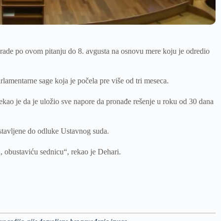
a urade po ovom pitanju do 8. avgusta na osnovu mere koju je odredio
rlamentarne sage koja je počela pre više od tri meseca.
rekao je da je uložio sve napore da pronađe rešenje u roku od 30 dana
ustavljene do odluke Ustavnog suda.
obustaviću sednicu“, rekao je Dehari.