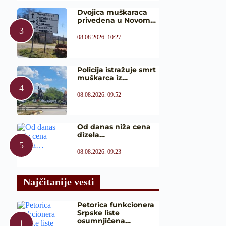
Dvojica muškaraca
privedena u Novom…
08.08.2026. 10:27
Policija istražuje smrt
muškarca iz…
08.08.2026. 09:52
Od danas niža cena
dizela…
08.08.2026. 09:23
Najčitanije vesti
Petorica funkcionera
Srpske liste
osumnjičena…