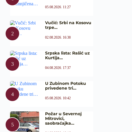
05.08.2026. 11:27
Vučić: Srbi na Kosovu
trpe…
02.08.2026. 16:38
Srpska lista: Rašić uz
Kurtija…
04.08.2026. 17:37
U Zubinom Potoku
privedene tri…
05.08.2026. 10:42
Požar u Severnoj
Mitrovici,
saobraćajka…