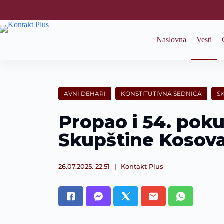
S
k
i
p
Naslovna
Vesti
t
o
c
o
n
t
AVNI DEHARI
KONSTITUTIVNA SEDNICA
S
e
n
Propao i 54. poku
t
Skupštine Kosov
26.07.2025. 22:51
Kontakt Plus