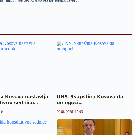
us radija, nije dozvoljeno bez navođenja izvora.
a Kosova nastavlja
UNS: Skupština Kosova da
utivnu sednicu…
omogući…
:04
06.08.2026. 15:03