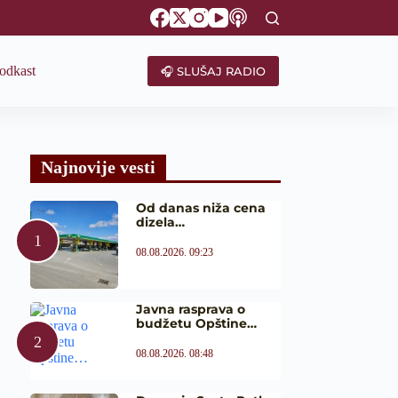
odkast
🎧 SLUŠAJ RADIO
Najnovije vesti
Od danas niža cena
dizela…
08.08.2026. 09:23
Javna rasprava o
budžetu Opštine…
08.08.2026. 08:48