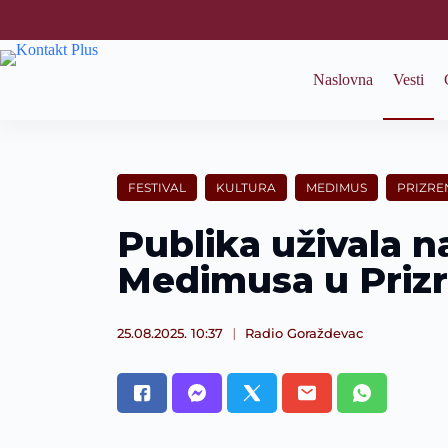
S
k
i
p
Naslovna
Vesti
t
o
c
o
n
t
FESTIVAL
KULTURA
MEDIMUS
PRIZRE
e
n
Publika uživala n
t
Medimusa u Priz
25.08.2025. 10:37
Radio Goraždevac