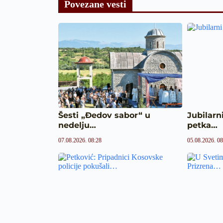
Povezane vesti
Šesti „Đedov sabor“ u
Jubilarn
nedelju…
petka…
07.08.2026. 08:28
05.08.2026. 08