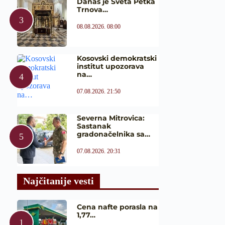
Danas je Sveta Petka
Trnova…
08.08.2026. 08:00
Kosovski demokratski
institut upozorava
na…
07.08.2026. 21:50
Severna Mitrovica:
Sastanak
gradonačelnika sa…
07.08.2026. 20:31
Najčitanije vesti
Cena nafte porasla na
1,77…