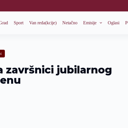
Grad
Sport
Van reda(kcije)
Netačno
Emisije
Oglasi
P
N
a završnici jubilarnog
renu