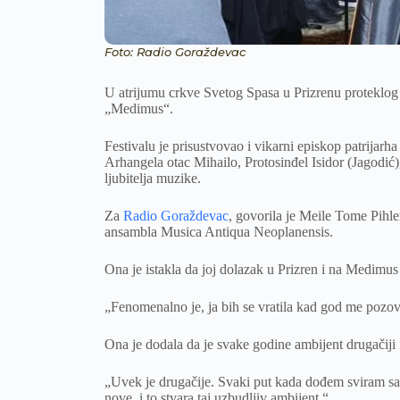
Foto: Radio Goraždevac
U atrijumu crkve Svetog Spasa u Prizrenu proteklog 
„Medimus“.
Festivalu je prisustvovao i vikarni episkop patrijarh
Arhangela otac Mihailo, Protosinđel Isidor (Jagodić),
ljubitelja muzike.
Za
Radio Goraždevac
, govorila je Meile Tome Pihler
ansambla Musica Antiqua Neoplanensis.
Ona je istakla da joj dolazak u Prizren i na Medimus
„Fenomenalno je, ja bih se vratila kad god me pozov
Ona je dodala da je svake godine ambijent drugačiji i
„Uvek je drugačije. Svaki put kada dođem sviram s
nove, i to stvara taj uzbudljiv ambijent.“