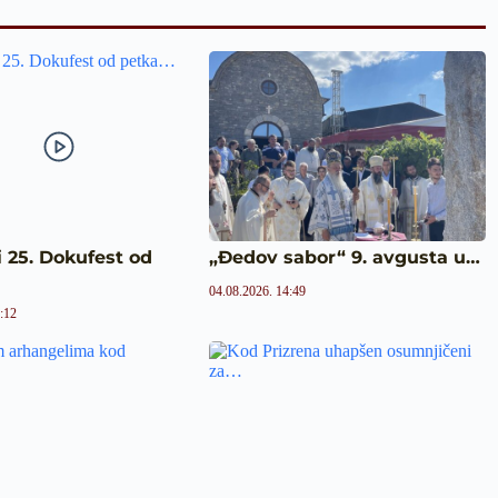
i 25. Dokufest od
„Đedov sabor“ 9. avgusta u…
04.08.2026. 14:49
:12