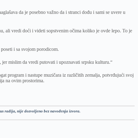
glašava da je posebno važno da i stranci dođu i sami se uvere u
, ali vredi doći i videti sopstvenim očima koliko je ovde lepo. To je
 poseti i sa svojom porodicom.
jer mislim da vredi putovati i upoznavati srpsku kulturu.“
at program i nastupe muzičara iz različitih zemalja, potvrđujući svoj
ija na ovim prostorima.
us radija, nije dozvoljeno bez navođenja izvora.