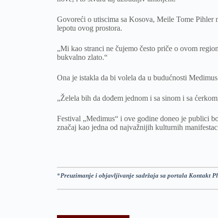
Govoreći o utiscima sa Kosova, Meile Tome Pihler na
lepotu ovog prostora.
„Mi kao stranci ne čujemo često priče o ovom regionu
bukvalno zlato.“
Ona je istakla da bi volela da u budućnosti Medimus
„Želela bih da dođem jednom i sa sinom i sa ćerkom, 
Festival „Medimus“ i ove godine doneo je publici bog
značaj kao jedna od najvažnijih kulturnih manifestac
*
Preuzimanje i objavljivanje sadržaja sa portala Kontakt Pl