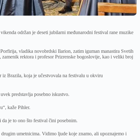
vikenda održan je deseti jubilarni međunarodni festival rane muzike
a Porfirija, vladika novobrdski Ilarion, zatim iguman manastira Svetih
 zamenik rektora i profesor Prizrenske bogoslovije, kao i veliki broj
 iz Brazila, koja je učestvovala na festivalu u okviru
 uvek predstavlja posebno iskustvo.
u“, kaže Pihler.
 da je to ono što festival čini posebnim.
a drugim umetnicima. Vidimo ljude koje znamo, ali upoznajemo i