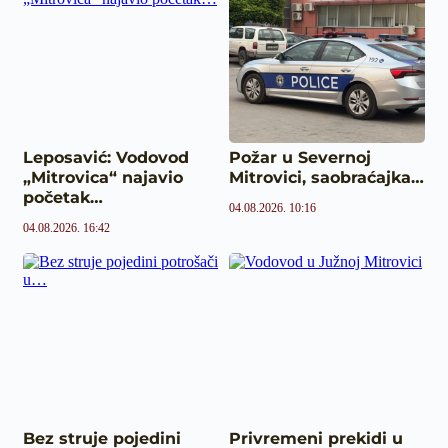
Leposavić: Vodovod
Požar u Severnoj
„Mitrovica“ najavio
Mitrovici, saobraćajka…
početak…
04.08.2026. 10:16
04.08.2026. 16:42
Bez struje pojedini
Privremeni prekidi u