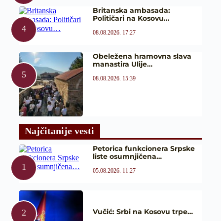
Britanska ambasada:
Političari na Kosovu…
08.08.2026. 17:27
Obeležena hramovna slava
manastira Ulije…
08.08.2026. 15:39
Najčitanije vesti
Petorica funkcionera Srpske
liste osumnjičena…
05.08.2026. 11:27
Vučić: Srbi na Kosovu trpe…