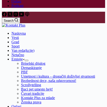
Oglasi
Podkast
Search
Naslovna
Vesti
Grad
Sport
Van reda(kcije)
Netačno
Emisije
Briselski dijalog
Demaskiranje
PBF
Umetnost i kultura – drugačiji doživljaj stvarnosti
Bezbednost dece, naša odgovornost!
Scrollytelling
Baci pet umesto hejt!
Čuvari tradicije
Kontakt Plus za mlade
Ženska prava
Oglasi