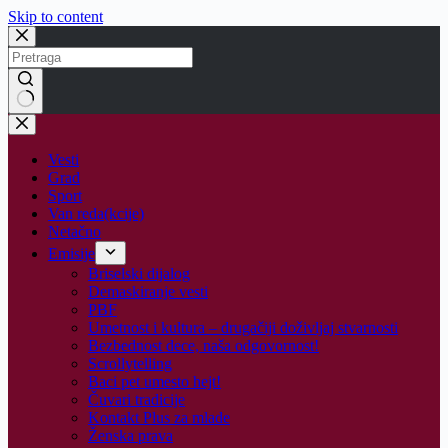
Skip to content
No
results
Vesti
Grad
Sport
Van reda(kcije)
Netačno
Emisije
Briselski dijalog
Demaskiranje vesti
PBF
Umetnost i kultura – drugačiji doživljaj stvarnosti
Bezbednost dece, naša odgovornost!
Scrollytelling
Baci pet umesto hejt!
Čuvari tradicije
Kontakt Plus za mlade
Ženska prava