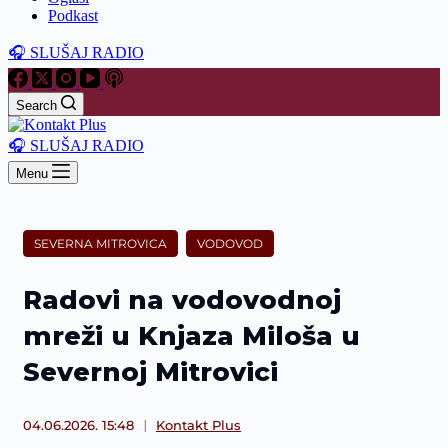
Podkast
🎧 SLUŠAJ RADIO
Search
🎧 SLUŠAJ RADIO
Menu
SEVERNA MITROVICA
VODOVOD
Radovi na vodovodnoj
mreži u Knjaza Miloša u
Severnoj Mitrovici
04.06.2026. 15:48
Kontakt Plus