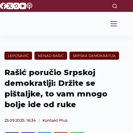
S
k
i
p
t
o
c
o
n
t
LEPOSAVIĆ
NENAD RAŠIĆ
SRPSKA DEMOKRATIJA
e
n
t
Rašić poručio Srpskoj
demokratiji: Držite se
pištaljke, to vam mnogo
bolje ide od ruke
25.09.2025. 16:34
Kontakt Plus