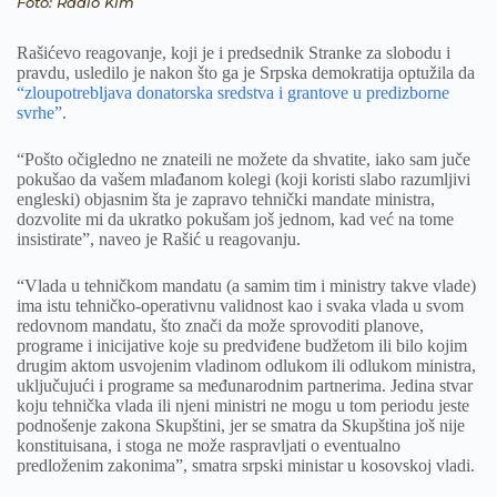
Foto: Radio Kim
Rašićevo reagovanje, koji je i predsednik Stranke za slobodu i
pravdu, usledilo je nakon što ga je Srpska demokratija optužila da
“zloupotrebljava donatorska sredstva i grantove u predizborne
svrhe”
.
“Pošto očigledno ne znateili ne možete da shvatite, iako sam juče
pokušao da vašem mlađanom kolegi (koji koristi slabo razumljivi
engleski) objasnim šta je zapravo tehnički mandate ministra,
dozvolite mi da ukratko pokušam još jednom, kad već na tome
insistirate”, naveo je Rašić u reagovanju.
“Vlada u tehničkom mandatu (a samim tim i ministry takve vlade)
ima istu tehničko-operativnu validnost kao i svaka vlada u svom
redovnom mandatu, što znači da može sprovoditi planove,
programe i inicijative koje su predviđene budžetom ili bilo kojim
drugim aktom usvojenim vladinom odlukom ili odlukom ministra,
uključujući i programe sa međunarodnim partnerima. Jedina stvar
koju tehnička vlada ili njeni ministri ne mogu u tom periodu jeste
podnošenje zakona Skupštini, jer se smatra da Skupština još nije
konstituisana, i stoga ne može raspravljati o eventualno
predloženim zakonima”, smatra srpski ministar u kosovskoj vladi.