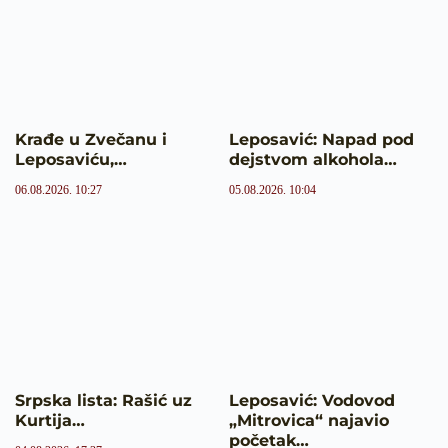
Krađe u Zvečanu i
Leposavić: Napad pod
Leposaviću,…
dejstvom alkohola…
06.08.2026. 10:27
05.08.2026. 10:04
Srpska lista: Rašić uz
Leposavić: Vodovod
Kurtija…
„Mitrovica“ najavio
početak…