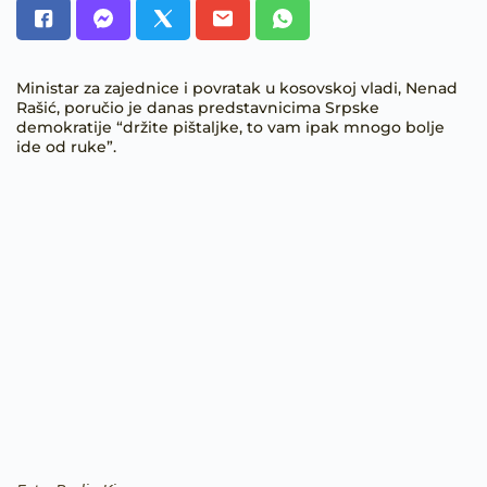
Ministar za zajednice i povratak u kosovskoj vladi, Nenad
Rašić, poručio je danas predstavnicima Srpske
demokratije “držite pištaljke, to vam ipak mnogo bolje
ide od ruke”.