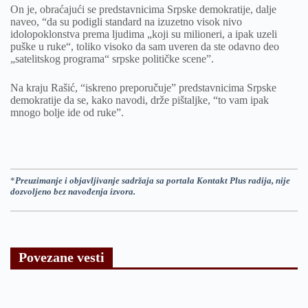
On je, obraćajući se predstavnicima Srpske demokratije, dalje
naveo, “da su podigli standard na izuzetno visok nivo
idolopoklonstva prema ljudima „koji su milioneri, a ipak uzeli
puške u ruke“, toliko visoko da sam uveren da ste odavno deo
„satelitskog programa“ srpske političke scene”.
Na kraju Rašić, “iskreno preporučuje” predstavnicima Srpske
demokratije da se, kako navodi, drže pištaljke, “to vam ipak
mnogo bolje ide od ruke”.
*
Preuzimanje i objavljivanje sadržaja sa portala Kontakt Plus radija, nije
dozvoljeno bez navođenja izvora.
Povezane vesti