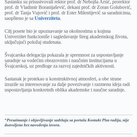
Sastanku su prisustvovali rektor prof. dr Nebojša Arsić, prorektor
prof. dr Vladimir Boranijašević, dekani prof. dr Zoran Golubović,
prof. dr Tanja Vujović i prof. dr Ester Milentijević sa saradnicima,
saopšteno je sa
Univerziteta
.
Cilj posete bio je upoznavanje sa okolnostima u kojima
Univerzitet funkcioniše i sagledavanje šireg akademskog života,
uključujući položaj studenata.
Švajcarska delegacija pokazala je spremnost za uspostavljanje
saradnje sa vodećim obrazovnim i naučnim institucijama u
Švajcarskoj, uz predloge za razvoj zajedničkih aktivnosti.
Sastanak je protekao u konstruktivnoj atmosferi, a obe strane
izrazile su interesovanje za dalje povezivanje i razmenu ideja radi
uspostavljanja konkretnih oblika akademske i naučne saradnje.
*
Preuzimanje i objavljivanje sadržaja sa portala Kontakt Plus radija, nije
dozvoljeno bez navođenja izvora.