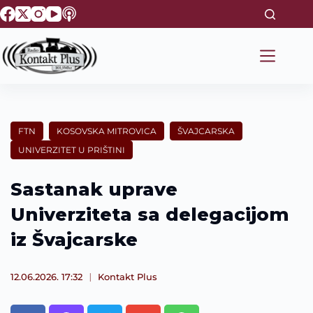
S
k
i
p
t
o
c
o
n
t
FTN
KOSOVSKA MITROVICA
ŠVAJCARSKA
e
UNIVERZITET U PRIŠTINI
n
t
Sastanak uprave
Univerziteta sa delegacijom
iz Švajcarske
12.06.2026. 17:32
Kontakt Plus