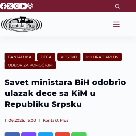
S
k
i
p
t
o
c
o
n
t
BANJALUKA
DECA
KOSOVO
MILORAD ARLOV
e
ODBOR ZA POMOĆ KIM
n
t
Savet ministara BiH odobrio
ulazak dece sa KiM u
Republiku Srpsku
11.06.2026. 15:00
Kontakt Plus