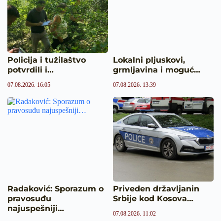
Policija i tužilaštvo
Lokalni pljuskovi,
potvrdili i…
grmljavina i moguć…
07.08.2026. 16:05
07.08.2026. 13:39
Radaković: Sporazum o
Priveden državljanin
pravosuđu
Srbije kod Kosova…
najuspešniji…
07.08.2026. 11:02