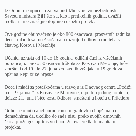
Iz Odbora je upućena zahvalnost Ministarstvu bezbednosti i
Savetu ministara BiH što su, kao i prethodnih godina, uvažili
molbu i time značajno doprineli uspehu projekta.
Ove godine obuhvaćeno je oko 800 osnovaca, prosvetnih radnika,
dece i mladih sa poteškoćama u razvoju i njihovih roditelja sa
čitavog Kosova i Metohije.
Učenici uzrasta od 10 do 16 godina, odlični đaci iz višečlanih
porodica, iz preko 50 osnovnih škola sa Kosova i Metohije, biće
smešteni od 19. do 27. juna kod svojih vršnjaka u 19 gradova i
opština Republike Srpske.
Deca i mladi sa poteškoćama u razvoju iz Dnevnog centra „Podrži
me – 9. januar“ iz Kosovske Mitrovice, u pratnji jednog roditelja,
dolaze 21. juna i biće gosti Odbora, smešteni u hotelu u Prijedoru.
Odbor je uputio apel porodicama u gradovima i opštinama
domaćinima da, ukoliko do sada nisu, preko svojih osnovnih
škola pruže gostoprimstvo i podrže ovaj veliki humanitarni
projekat.