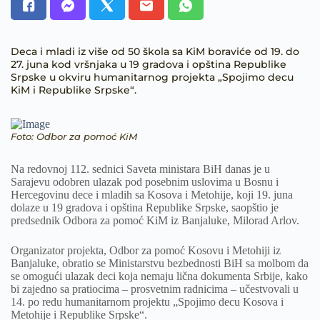
Deca i mladi iz više od 50 škola sa KiM boraviće od 19. do
27. juna kod vršnjaka u 19 gradova i opština Republike
Srpske u okviru humanitarnog projekta „Spojimo decu
KiM i Republike Srpske“.
Foto: Odbor za pomoć KiM
Na redovnoj 112. sednici Saveta ministara BiH danas je u
Sarajevu odobren ulazak pod posebnim uslovima u Bosnu i
Hercegovinu dece i mladih sa Kosova i Metohije, koji 19. juna
dolaze u 19 gradova i opština Republike Srpske, saopštio je
predsednik Odbora za pomoć KiM iz Banjaluke, Milorad Arlov.
Organizator projekta, Odbor za pomoć Kosovu i Metohiji iz
Banjaluke, obratio se Ministarstvu bezbednosti BiH sa molbom da
se omogući ulazak deci koja nemaju lična dokumenta Srbije, kako
bi zajedno sa pratiocima – prosvetnim radnicima – učestvovali u
14. po redu humanitarnom projektu „Spojimo decu Kosova i
Metohije i Republike Srpske“.