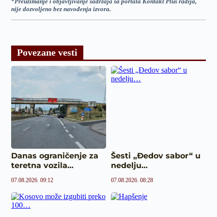
*
Preuzimanje i objavljivanje sadržaja sa portala Kontakt Plus radija,
nije dozvoljeno bez navođenja izvora.
Povezane vesti
Danas ograničenje za
Šesti „Đedov sabor“ u
teretna vozila…
nedelju…
07.08.2026. 09:12
07.08.2026. 08:28