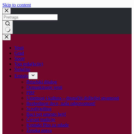
Skip to content
No
results
Vesti
Grad
Sport
Van reda(kcije)
Netačno
Emisije
Briselski dijalog
Demaskiranje vesti
PBF
Umetnost i kultura – drugačiji doživljaj stvarnosti
Bezbednost dece, naša odgovornost!
Scrollytelling
Baci pet umesto hejt!
Čuvari tradicije
Kontakt Plus za mlade
Ženska prava