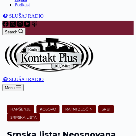
Podkast
🎧 SLUŠAJ RADIO
Search
🎧 SLUŠAJ RADIO
Menu
HAPŠENJE
KOSOVO
RATNI ZLOČIN
SRBI
SRPSKA LISTA
Srpska lista: Neosnovana