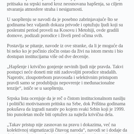
pritisaka na srpski narod kroz neosnovana hapšenja, sa ciljem
stvaranja atmosfere straha i nesigurnosti.
U saopštenju se navodi da je posebno zabrinjavajuće što se
godinama bez valjanih dokaza privode i optužuju ljudi koji su
posleratni period proveli na Kosovu i Metohiji, ovde gradili
domove, podizali porodice i živeli pred očima svih.
Postavlja se pitanje, navode iz ove stranke, da li je moguće da
bi neko ko je počinio zločin ostao da živi na istom mestu i bio
dostupan institucijama više od dve decenije.
„Hapšenje i krivično gonjenje nevinih ljudi nije pravda. Takvi
postupci neće doneti mir niti zadovoljiti porodice stradalih.
Naprotiv, zloupotrebom pravosuđa i selektivnim pristupom
pravdi samo se produbljuju nepovrenje i međunacionalne
tenzije“, ističe se u saopštenju.
Srpska lista ocenjuje da je reč o čistom institucionalnom nasilju
i politički motivisanom pritisku na Srbe, dok Priština godinama
pokušava da izgradi narativ po kojem svaki Srbin koji je 1999.
bio punoletan može biti optužen za najteža krivična dela.
„Takav pristup nije zasnovan na pravu i dokazima, već na
kolektivnoj stigmatizaciji čitavog naroda“, navodi se i dodaje da