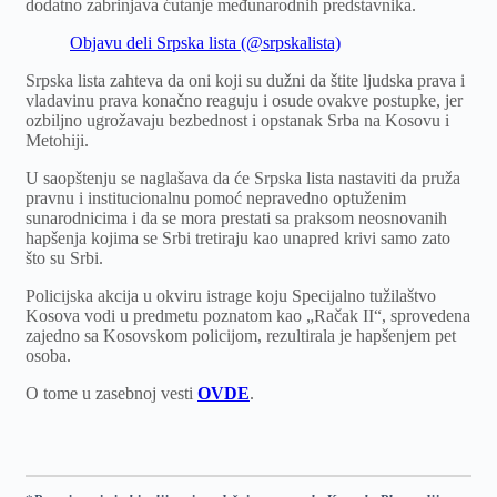
dodatno zabrinjava ćutanje međunarodnih predstavnika.
Objavu deli Srpska lista (@srpskalista)
Srpska lista zahteva da oni koji su dužni da štite ljudska prava i
vladavinu prava konačno reaguju i osude ovakve postupke, jer
ozbiljno ugrožavaju bezbednost i opstanak Srba na Kosovu i
Metohiji.
U saopštenju se naglašava da će Srpska lista nastaviti da pruža
pravnu i institucionalnu pomoć nepravedno optuženim
sunarodnicima i da se mora prestati sa praksom neosnovanih
hapšenja kojima se Srbi tretiraju kao unapred krivi samo zato
što su Srbi.
Policijska akcija u okviru istrage koju Specijalno tužilaštvo
Kosova vodi u predmetu poznatom kao „Račak II“, sprovedena
zajedno sa Kosovskom policijom, rezultirala je hapšenjem pet
osoba.
O tome u zasebnoj vesti
OVDE
.