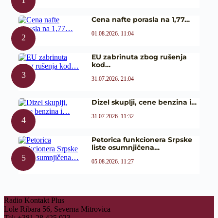
Cena nafte porasla na 1,77…
01.08.2026. 11:04
EU zabrinuta zbog rušenja
kod…
31.07.2026. 21:04
Dizel skuplji, cene benzina i…
31.07.2026. 11:32
Petorica funkcionera Srpske
liste osumnjičena…
05.08.2026. 11:27
Radio Kontakt Plus
Lole Ribara 56, Severna Mitrovica
Tel: +381 28 425 023