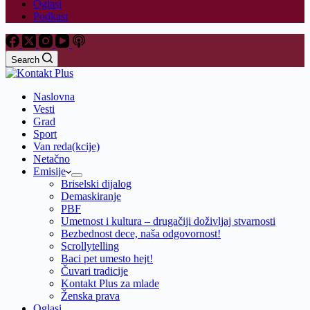
Oglasi
Podkast
Search
Naslovna
Vesti
Grad
Sport
Van reda(kcije)
Netačno
Emisije
Briselski dijalog
Demaskiranje
PBF
Umetnost i kultura – drugačiji doživljaj stvarnosti
Bezbednost dece, naša odgovornost!
Scrollytelling
Baci pet umesto hejt!
Čuvari tradicije
Kontakt Plus za mlade
Ženska prava
Oglasi