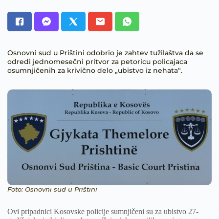
Osnovni sud u Prištini odobrio je zahtev tužilaštva da se
odredi jednomesečni pritvor za petoricu policajaca
osumnjičenih za krivično delo „ubistvo iz nehata“.
Foto: Osnovni sud u Prištini
Ovi pripadnici Kosovske policije sumnjičeni su za ubistvo 27-