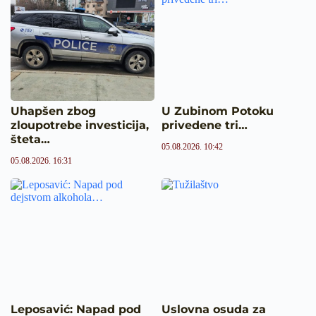
Uhapšen zbog
U Zubinom Potoku
zloupotrebe investicija,
privedene tri…
šteta…
05.08.2026. 10:42
05.08.2026. 16:31
Leposavić: Napad pod
Uslovna osuda za