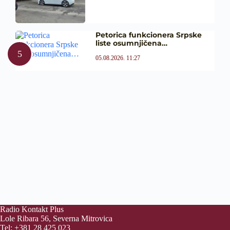
Petorica funkcionera Srpske
liste osumnjičena…
05.08.2026. 11:27
Radio Kontakt Plus
Lole Ribara 56, Severna Mitrovica
Tel: +381 28 425 023