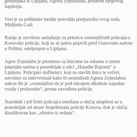
godišnjaka iz Lipljana, Agona Zejnulahua, prilikom njegovog
hapšenja.
Vest je za prištinske medije potvrdila portparolka ovog suda,
Mirljinda Gaši.
Ranije je završeno saslušanje za petoricu osumnjičenih policajaca
Kosovske policije, koji su se jutros pojavili pred Osnovnim sudom
u Prištini, odeljenjem u Lipljanu.
Agon Zejnulahu je preminuo sa lisicama na rukama u ranim
jutarnjim satima u ponedeljak u ulici „Haradin Bajrami“ u
Lipljanu. Policijski službenici, koji su stavlili lisice te večeri,
navodno su intervenisali kako bi neutralisali Agona Zejnulahua
nakon što je „osumnjičen da je pod uticajem alkohola napadao
vozila i prolaznike“, prema navodima policije.
Narednik i još četiri policajca umešana u slučaj uhapšeni su u
ponedeljak od strane Inspektorata policije Kosova, dok je slučaj
klasifikovan kao „ubistvo iz nehata“.