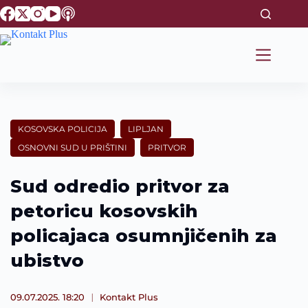
S
k
i
p
t
o
c
o
n
t
KOSOVSKA POLICIJA
LIPLJAN
e
OSNOVNI SUD U PRIŠTINI
PRITVOR
n
t
Sud odredio pritvor za
petoricu kosovskih
policajaca osumnjičenih za
ubistvo
09.07.2025. 18:20
Kontakt Plus