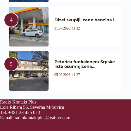
Dizel skuplji, cene benzina i…
31.07.2026. 11:32
Petorica funkcionera Srpske
liste osumnjičena…
05.08.2026. 11:27
Radio Kontakt Plus
Lole Ribara 56, Severna Mitrovica
Tel: +381 28 425 023
E-mail:
radiokontaktplus@yahoo.com