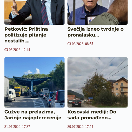
Petković: Priština
Svečlja izneo tvrdnje o
politizuje pitanje
pronalasku…
nestalih,…
03.08.2026. 08:55
03.08.2026. 12:44
Gužve na prelazima,
Kosovski mediji: Do
Jarinje najopterećenije
sada pronađeno…
31.07.2026. 17:37
30.07.2026. 17:54