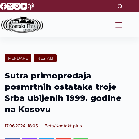
S
k
i
p
t
o
c
o
n
t
MERDARE
NESTALI
e
n
t
Sutra primopredaja
posmrtnih ostataka troje
Srba ubijenih 1999. godine
na Kosovu
17.06.2024. 18:05
Beta/Kontakt plus