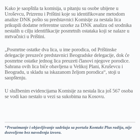
Kako je saopštila ta komisija, u pitanju su osobe ubijene u
Uroševcu, Prizrenu i Prištini koje su identifikovane metodom
analize DNK pošto su predstavnici Komisije za nestala lica
prikupili dodatne referentne uzorke za DNK analizu od srodnika
nestalih u cilju identifikacije posmrtnih ostataka koji se nalaze u
mrtvačnici u Prištini.
„Posmrtne ostatke dva lica, u ime porodica, od Prištinske
delegacije preuzeće predstavnici Beogradske delegacije, dok će
posmrtne ostatke jednog lica preuzeti članovi njegove porodice.
Sahrana ovih lica biće obavljena u Velikoj Plani, Kruševcu i
Beogradu, u skladu sa iskazanom željom porodica“, stoji u
saopštenju.
U službenim evidencijama Komisije za nestala lica još 567 osoba
se vodi kao nestalo u vezi sa sukobima na Kosovu.
*
Preuzimanje i objavljivanje sadržaja sa portala Kontakt Plus radija, nije
dozvoljeno bez navođenja izvora.