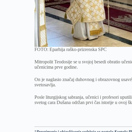
FOTO: Eparhija raško-prizrenska SPC
Mitropolit Teodosije se u svojoj besedi obratio učen
učenicima prve godine.
On je naglasio značaj duhovnog i obrazovnog usavrš
svetosavlja.
Posle liturgijskog sabranja, učenici i profesori uputi
svetog cara Dušana održan prvi čas istorije u ovoj šk
*
Preuzimanje i objavljivanje sadržaja sa portala Kontakt Pl