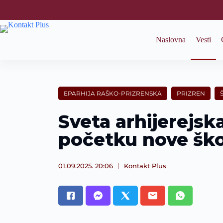
S
k
i
p
Naslovna
Vesti
t
o
c
o
n
t
EPARHIJA RAŠKO-PRIZRENSKA
PRIZREN
e
n
Sveta arhijerejska
t
početku nove ško
01.09.2025. 20:06
Kontakt Plus