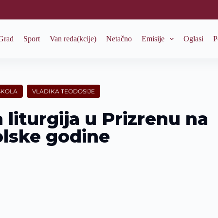
Grad
Sport
Van reda(kcije)
Netačno
Emisije
Oglasi
P
ŠKOLA
VLADIKA TEODOSIJE
 liturgija u Prizrenu na
lske godine