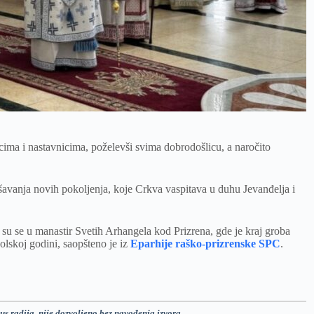
icima i nastavnicima, poželevši svima dobrodošlicu, a naročito
avanja novih pokoljenja, koje Crkva vaspitava u duhu Jevanđelja i
li su se u manastir Svetih Arhangela kod Prizrena, gde je kraj groba
olskoj godini, saopšteno je iz
Eparhije raško-prizrenske SPC
.
us radija, nije dozvoljeno bez navođenja izvora.