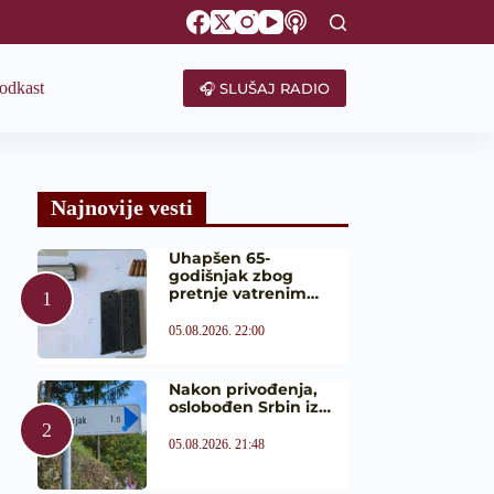
odkast
🎧 SLUŠAJ RADIO
Najnovije vesti
Uhapšen 65-
godišnjak zbog
pretnje vatrenim…
05.08.2026. 22:00
Nakon privođenja,
oslobođen Srbin iz…
05.08.2026. 21:48