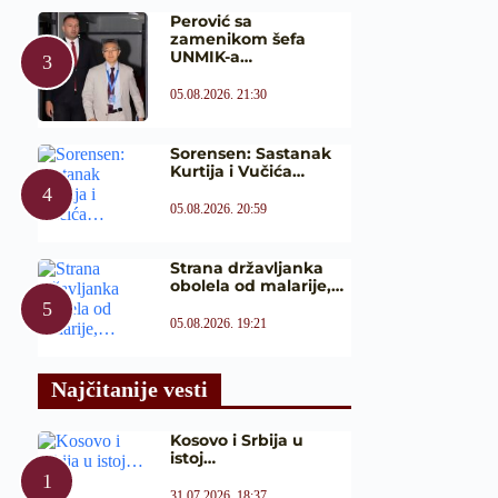
Perović sa
zamenikom šefa
UNMIK-a…
05.08.2026. 21:30
Sorensen: Sastanak
Kurtija i Vučića…
05.08.2026. 20:59
Strana državljanka
obolela od malarije,…
05.08.2026. 19:21
Najčitanije vesti
Kosovo i Srbija u
istoj…
31.07.2026. 18:37