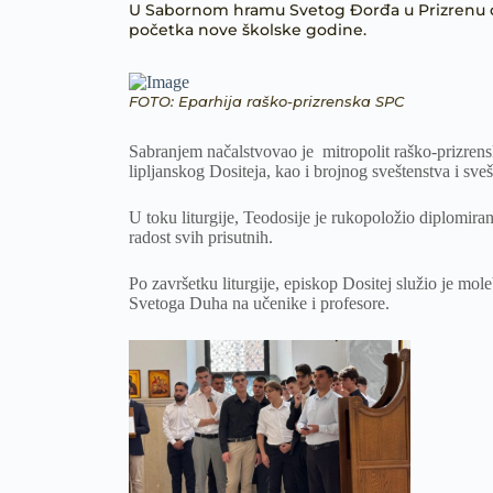
U Sabornom hramu Svetog Đorđa u Prizrenu da
početka nove školske godine.
FOTO: Eparhija raško-prizrenska SPC
Sabranjem načalstvovao je mitropolit raško-prizrens
lipljanskog Dositeja, kao i brojnog sveštenstva i sv
U toku liturgije, Teodosije je rukopoložio diplomir
radost svih prisutnih.
Po završetku liturgije, episkop Dositej služio je mol
Svetoga Duha na učenike i profesore.