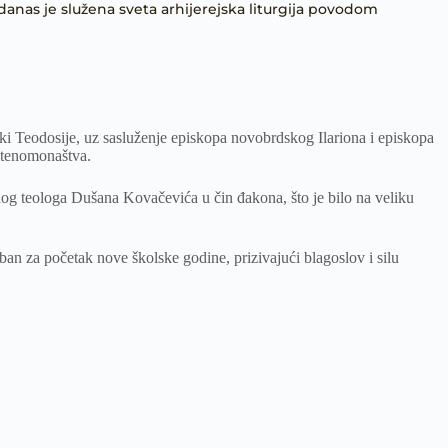
nas je služena sveta arhijerejska liturgija povodom
ki Teodosije, uz sasluženje episkopa novobrdskog Ilariona i episkopa
eštenomonaštva.
anog teologa Dušana Kovačevića u čin đakona, što je bilo na veliku
eban za početak nove školske godine, prizivajući blagoslov i silu