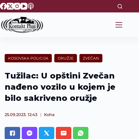
S
k
i
p
t
o
c
o
n
t
KOSOVSKA POLICIJA
ORUŽJE
ZVEČAN
e
n
t
Tužilac: U opštini Zvečan
nađeno vozilo u kojem je
bilo sakriveno oružje
25.09.2023. 12:43
Koha