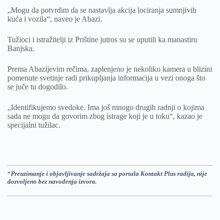
„Mogu da potvrdim da se nastavlja akcija lociranja sumnjivih
kuća i vozila“, naveo je Abazi.
Tužioci i istražitelji iz Prištine jutros su se uputili ka manastiru
Banjska.
Prema Abazijevim rečima, zaplenjeno je nekoliko kamera u blizini
pomenute svetinje radi prikupljanja informacija u vezi onoga što
se juče tu dogodilo.
„Identifikujemo svedoke. Ima još mnogo drugih radnji o kojima
sada ne mogu da govorim zbog istrage koji je u toku“, kazao je
specijalni tužilac.
*
Preuzimanje i objavljivanje sadržaja sa portala Kontakt Plus radija, nije
dozvoljeno bez navođenja izvora.