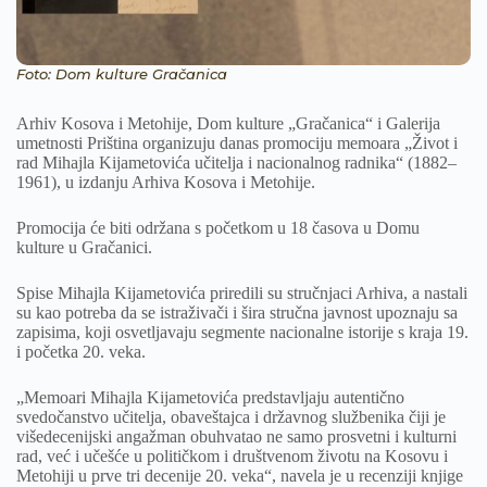
Foto: Dom kulture Gračanica
Arhiv Kosova i Metohije, Dom kulture „Gračanica“ i Galerija
umetnosti Priština organizuju danas promociju memoara „Život i
rad Mihajla Kijametovića učitelja i nacionalnog radnika“ (1882–
1961), u izdanju Arhiva Kosova i Metohije.
Promocija će biti održana s početkom u 18 časova u Domu
kulture u Gračanici.
Spise Mihajla Kijametovića priredili su stručnjaci Arhiva, a nastali
su kao potreba da se istraživači i šira stručna javnost upoznaju sa
zapisima, koji osvetljavaju segmente nacionalne istorije s kraja 19.
i početka 20. veka.
„Memoari Mihajla Kijametovića predstavljaju autentično
svedočanstvo učitelja, obaveštajca i državnog službenika čiji je
višedecenijski angažman obuhvatao ne samo prosvetni i kulturni
rad, već i učešće u političkom i društvenom životu na Kosovu i
Metohiji u prve tri decenije 20. veka“, navela je u recenziji knjige