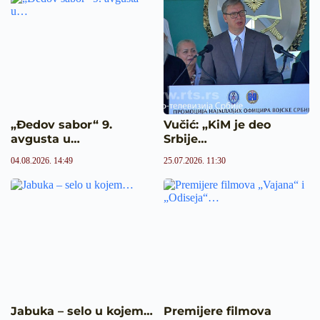
„Đedov sabor“ 9.
Vučić: „KiM je deo
avgusta u…
Srbije…
04.08.2026. 14:49
25.07.2026. 11:30
Jabuka – selo u kojem…
Premijere filmova