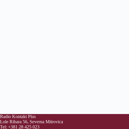
Radio Kontakt Plus
Lole Ribara 56, Severna Mitrovica
Tel: +381 28 425 023