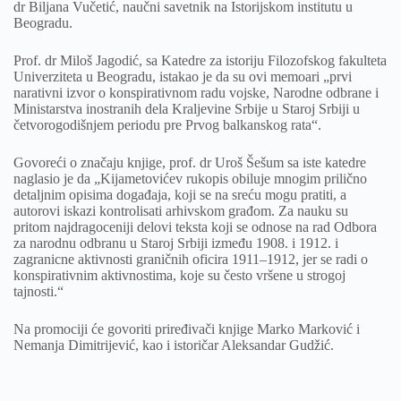
dr Biljana Vučetić, naučni savetnik na Istorijskom institutu u
Beogradu.
Prof. dr Miloš Jagodić, sa Katedre za istoriju Filozofskog fakulteta
Univerziteta u Beogradu, istakao je da su ovi memoari „prvi
narativni izvor o konspirativnom radu vojske, Narodne odbrane i
Ministarstva inostranih dela Kraljevine Srbije u Staroj Srbiji u
četvorogodišnjem periodu pre Prvog balkanskog rata“.
Govoreći o značaju knjige, prof. dr Uroš Šešum sa iste katedre
naglasio je da „Kijametovićev rukopis obiluje mnogim prilično
detaljnim opisima događaja, koji se na sreću mogu pratiti, a
autorovi iskazi kontrolisati arhivskom građom. Za nauku su
pritom najdragoceniji delovi teksta koji se odnose na rad Odbora
za narodnu odbranu u Staroj Srbiji između 1908. i 1912. i
zagranicne aktivnosti graničnih oficira 1911–1912, jer se radi o
konspirativnim aktivnostima, koje su često vršene u strogoj
tajnosti.“
Na promociji će govoriti priređivači knjige Marko Marković i
Nemanja Dimitrijević, kao i istoričar Aleksandar Gudžić.