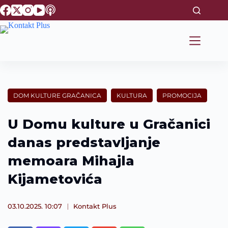
S
k
i
p
t
o
c
o
n
t
DOM KULTURE GRAČANICA
KULTURA
PROMOCIJA
e
n
t
U Domu kulture u Gračanici
danas predstavljanje
memoara Mihajla
Kijametovića
03.10.2025. 10:07
Kontakt Plus