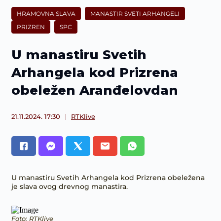
HRAMOVNA SLAVA
MANASTIR SVETI ARHANGELI
PRIZREN
SPC
U manastiru Svetih
Arhangela kod Prizrena
obeležen Aranđelovdan
21.11.2024. 17:30
RTKlive
U manastiru Svetih Arhangela kod Prizrena obeležena
je slava ovog drevnog manastira.
Foto: RTKlive