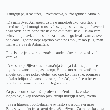
Liturgiju je, u sasluženju sveštenstva, služio iguman Mihailo.
„Da nam Sveti Arhangeli uzvrate mnogostruko, četvrtak je
usred nedelje i mnogi su ostavili svoje poslove i svoje obaveze i
došli ovde da zajedno proslavimo ovu našu slavu. Hvala vam
svima na ljubavi, ali ne samo za danas, nego hvala vam za sve
one dane i godine koje zajedno ovde nosimo“, rekao je iguman
manastira Svetih Arhangela.
Otac Isidor je govorio o značaju anđela čuvara pravoslavnih
vernika.
„Ako smo pažljivo slušali današnja čitanja i današnje himne
koje su pevane na bogosluženju, čuli bismo da mi veličamo
anđele kao naše pokrovitelje, kao one koji nas štite, pomažu i
nekako bdiju nad nama kao starija braća“, poručije u besedi
otac Isidor, zamenik rektora Bogoslovije.
Za pevnicom su se našli profesori i učenici Prizrenske
Bogoslovije koji redovno prisustvuju liturgiji u ovoj svetinji.
„Sveta liturgija i bogosluženje je nešto što ispunjava našu
Bogosloviju, što je sastavni deo našeg života. Za mene, kao i za