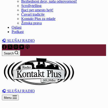
Bezbednost dece, naša odgovornost!
Scrollytelling
Baci pet umesto hejt!
Čuvari tradicije
Kontakt Plus za mlade
Ženska prava
Oglasi
Podkast
🎧 SLUŠAJ RADIO
Search
🎧 SLUŠAJ RADIO
Menu