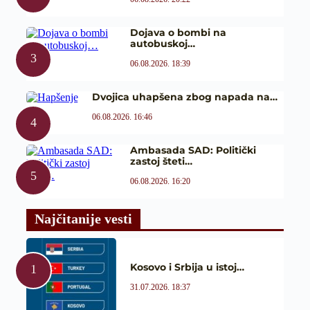
Dojava o bombi na
autobuskoj…
06.08.2026. 18:39
Dvojica uhapšena zbog napada na…
06.08.2026. 16:46
Ambasada SAD: Politički
zastoj šteti…
06.08.2026. 16:20
Najčitanije vesti
Kosovo i Srbija u istoj…
31.07.2026. 18:37