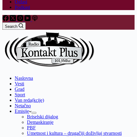
Oglasi
Podkast
Search
Naslovna
Vesti
Grad
Sport
Van reda(kcije)
Netačno
Emisije
Briselski dijalog
Demaskiranje
PBF
Umetnost i kultura – drugačiji doživljaj stvarnosti