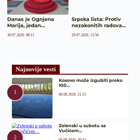
Danas je Ognjena
Srpska lista: Protiv
Marija, jedan…
nezakonitih radova…
30.07.2026. 08:11
29.07.2026. 15:56
Najnovije vesti
Kosovo može izgubiti preko
100…
06.08.2026. 21:15
Zelenski u subotu sa
Vučićem…
06.08.2026. 20:22