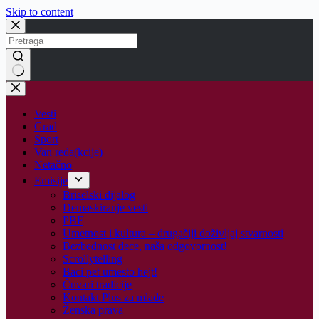
Skip to content
No
results
Vesti
Grad
Sport
Van reda(kcije)
Netačno
Emisije
Briselski dijalog
Demaskiranje vesti
PBF
Umetnost i kultura – drugačiji doživljaj stvarnosti
Bezbednost dece, naša odgovornost!
Scrollytelling
Baci pet umesto hejt!
Čuvari tradicije
Kontakt Plus za mlade
Ženska prava