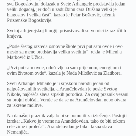
svu Bogosloviju, dolazak u Svete Arhangele predstavlja jedan
veliki događaj, jer doći u zadužbinu cara Dušana veliki je
blagoslov i velika čast“, kazao je Petar Bošković, učenik
Prizrenske Bogoslovije.
Svetoj arhijerejskoj liturgiji prisustvovali su vernici iz različitih
krajeva.
„Posle šestog razreda osnovne škole prvi put sam ovde i ovo
mesto za mene predstavlja veliku svetinju“, rekla je Milenija
Marković iz Užica.
„Prvi put sam ovde, oduševljena sam prijemom, energijom i
ovim životom ovde“, kazala je Nada Milošević sa Zlatibora.
Sveti Arhangel Mihailo je u srpskom narodu jedan od
najpoštovanijih svetitelja, a Aranđelovdan je posle Svetog
Nikole, najčešća slava srpskih porodica. Za ovaj praznik vezani
su brojni običaji. Veruje se da se na Aranđelovdan nebo otvara
za iskrene molitve.
Na današnji praznik valjalo bi se pomoliti za izlečenje. Postoji i
izreka: ,,Kakvo je vreme na Aranđelovdan, tako će biti tokom
cele zime i proleća“. Aranđelovdan je bila i krsna slava
Nemanjića.