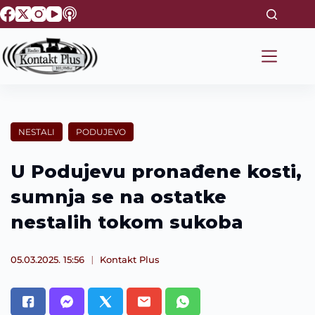
S
k
i
p
t
o
c
o
n
t
NESTALI
PODUJEVO
e
n
t
U Podujevu pronađene kosti,
sumnja se na ostatke
nestalih tokom sukoba
05.03.2025. 15:56
Kontakt Plus