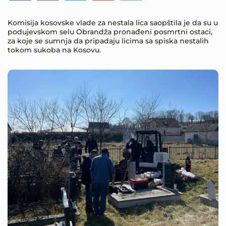
Komisija kosovske vlade za nestala lica saopštila je da su u
podujevskom selu Obrandža pronađeni posmrtni ostaci,
za koje se sumnja da pripadaju licima sa spiska nestalih
tokom sukoba na Kosovu.