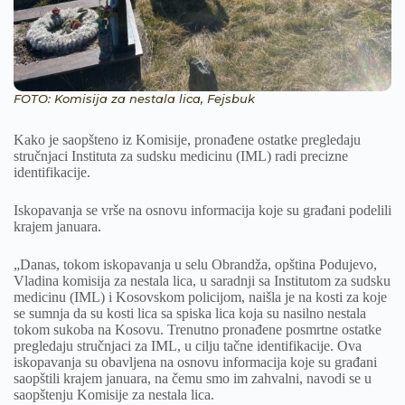
FOTO: Komisija za nestala lica, Fejsbuk
Kako je saopšteno iz Komisije, pronađene ostatke pregledaju
stručnjaci Instituta za sudsku medicinu (IML) radi precizne
identifikacije.
Iskopavanja se vrše na osnovu informacija koje su građani podelili
krajem januara.
„Danas, tokom iskopavanja u selu Obrandža, opština Podujevo,
Vladina komisija za nestala lica, u saradnji sa Institutom za sudsku
medicinu (IML) i Kosovskom policijom, naišla je na kosti za koje
se sumnja da su kosti lica sa spiska lica koja su nasilno nestala
tokom sukoba na Kosovu. Trenutno pronađene posmrtne ostatke
pregledaju stručnjaci za IML, u cilju tačne identifikacije. Ova
iskopavanja su obavljena na osnovu informacija koje su građani
saopštili krajem januara, na čemu smo im zahvalni, navodi se u
saopštenju Komisije za nestala lica.