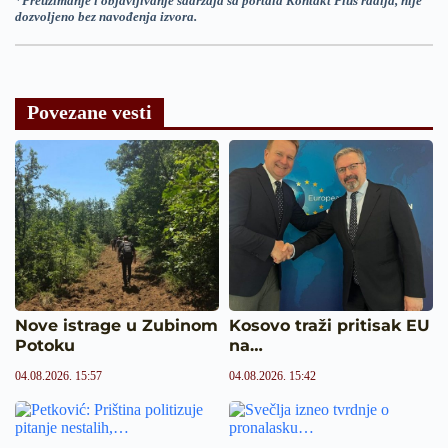
*
Preuzimanje i objavljivanje sadržaja sa portala Kontakt Plus radija, nije
dozvoljeno bez navođenja izvora.
Povezane vesti
Nove istrage u Zubinom
Kosovo traži pritisak EU
Potoku
na…
04.08.2026. 15:57
04.08.2026. 15:42