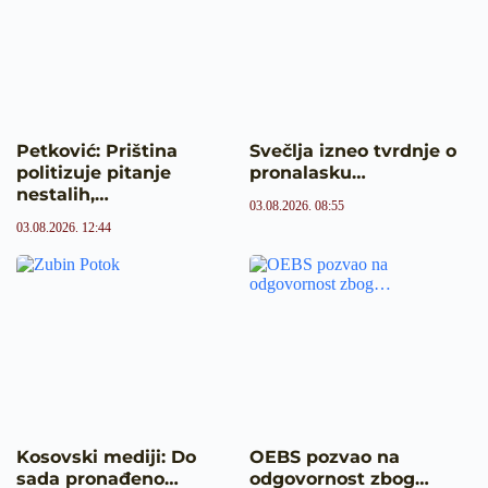
Petković: Priština
Svečlja izneo tvrdnje o
politizuje pitanje
pronalasku…
nestalih,…
03.08.2026. 08:55
03.08.2026. 12:44
Kosovski mediji: Do
OEBS pozvao na
sada pronađeno…
odgovornost zbog…