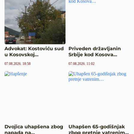
Advokat: Kostoviću sud
Priveden državljanin
u Kosovskoj…
Srbije kod Kosova…
07.08.2026. 18:58
07.08.2026. 11:02
Dvojica uhapšena zbog
Uhapšen 65-godišnjak
napada na…
zbog pretnje vatrenim…