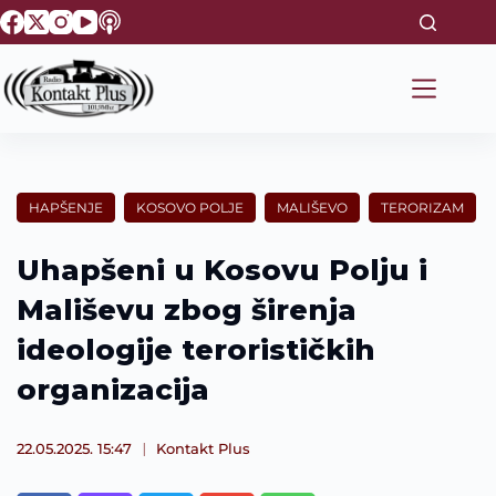
S
k
i
p
t
o
c
o
n
t
HAPŠENJE
KOSOVO POLJE
MALIŠEVO
TERORIZAM
e
n
t
Uhapšeni u Kosovu Polju i
Mališevu zbog širenja
ideologije terorističkih
organizacija
22.05.2025. 15:47
Kontakt Plus