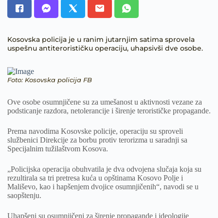
Kosovska policija je u ranim jutarnjim satima sprovela
uspešnu antiterorističku operaciju, uhapsivši dve osobe.
Foto: Kosovska policija FB
Ove osobe osumnjičene su za umešanost u aktivnosti vezane za
podsticanje razdora, netolerancije i širenje terorističke propagande.
Prema navodima Kosovske policije, operaciju su sproveli
službenici Direkcije za borbu protiv terorizma u saradnji sa
Specijalnim tužilaštvom Kosova.
„Policijska operacija obuhvatila je dva odvojena slučaja koja su
rezultirala sa tri pretresa kuća u opštinama Kosovo Polje i
Mališevo, kao i hapšenjem dvojice osumnjičenih“, navodi se u
saopštenju.
Uhapšeni su osumnjičeni za širenje propagande i ideologije