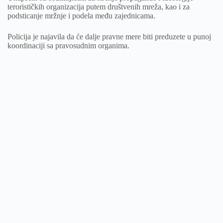
terorističkih organizacija putem društvenih mreža, kao i za
podsticanje mržnje i podela među zajednicama.
Policija je najavila da će dalje pravne mere biti preduzete u punoj
koordinaciji sa pravosudnim organima.