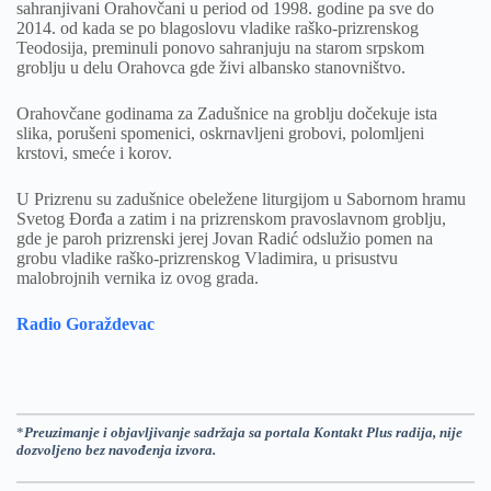
sahranjivani Orahovčani u period od 1998. godine pa sve do
2014. od kada se po blagoslovu vladike raško-prizrenskog
Teodosija, preminuli ponovo sahranjuju na starom srpskom
groblju u delu Orahovca gde živi albansko stanovništvo.
Orahovčane godinama za Zadušnice na groblju dočekuje ista
slika, porušeni spomenici, oskrnavljeni grobovi, polomljeni
krstovi, smeće i korov.
U Prizrenu su zadušnice obeležene liturgijom u Sabornom hramu
Svetog Đorđa a zatim i na prizrenskom pravoslavnom groblju,
gde je paroh prizrenski jerej Jovan Radić odslužio pomen na
grobu vladike raško-prizrenskog Vladimira, u prisustvu
malobrojnih vernika iz ovog grada.
Radio Goraždevac
*
Preuzimanje i objavljivanje sadržaja sa portala Kontakt Plus radija, nije
dozvoljeno bez navođenja izvora.