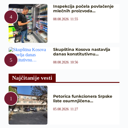
Inspekcija počela povlačenje
mlečnih proizvoda…
08.08.2026. 11:55
Skupština Kosova nastavlja
danas konstitutivnu…
08.08.2026. 10:56
Najčitanije vesti
Petorica funkcionera Srpske
liste osumnjičena…
05.08.2026. 11:27