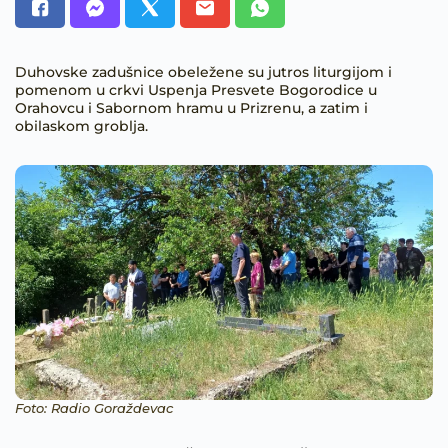
Duhovske zadušnice obeležene su jutros liturgijom i
pomenom u crkvi Uspenja Presvete Bogorodice u
Orahovcu i Sabornom hramu u Prizrenu, a zatim i
obilaskom groblja.
Foto: Radio Goraždevac