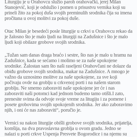
Liturgiju je u Orahovcu služio paroh orahovački, jerej Milan
Stanojević, koji je odslužio i pomen u prisustvu vernika koji su
prineli žito za pokoj duša svojih preminulih srodnika čija su imena
pročitana u ovoj molitvi za pokoj duše.
Otac Milan je besedeći posle liturgije u crkvi u Orahovcu rekao da
je žalosno što je malo ljudi na liturgiji na Zadušnice i što je malo
ljudi koji obilaze grobove svojih srodnika.
„Tužan sam danas draga braćo i sestre, što nas je malo u hramu na
Zadušnice, kada se sećamo i molimo se za naše upokojene
srodnike. Žalostan sam što naši raseljeni Orahovčani ne dolaze da
obiđu grobove svojih srodnika, makar na Zadušnice. A mnogo je
važno da uznosimo molitve za naše upokojene, za sve koji
počivaju ovde na groblju u crkvenoj porti i na našem starom
groblju. Ne smemo zaboraviti naše upokojene jer će i nas
zaboraviti naši potomci kad jednom budemo tamo otišli.I zato,
prenesite svima da odvoje svoje vreme za litugiju i za pomene i
posete grobovima svojih upokojenih srodnika. Jer ako zaboravimo
njih, i oni će nas zaboraviti“, poručio je.
Vernici su nakon liturgije obišli grobove svojih srodnika, prijatelja,
komšija, na dva pravoslavna groblja u ovom gradu. Jedno se
nalazi u porti crkve Uspenja Presvete Bogorodice i na njemu su