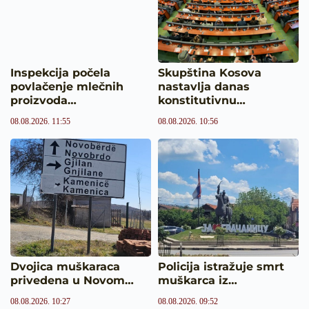
Inspekcija počela
Skupština Kosova
povlačenje mlečnih
nastavlja danas
proizvoda…
konstitutivnu…
08.08.2026. 11:55
08.08.2026. 10:56
Dvojica muškaraca
Policija istražuje smrt
privedena u Novom…
muškarca iz…
08.08.2026. 10:27
08.08.2026. 09:52