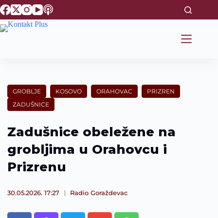
S
k
i
p
t
o
c
o
n
t
GROBLJE
KOSOVO
ORAHOVAC
PRIZREN
e
ZADUŠNICE
n
t
Zadušnice obeležene na
grobljima u Orahovcu i
Prizrenu
30.05.2026. 17:27
Radio Goraždevac