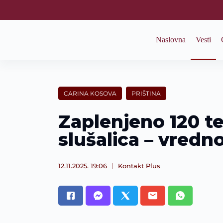
S
k
i
p
Naslovna
Vesti
t
o
c
o
n
t
CARINA KOSOVA
PRIŠTINA
e
n
Zaplenjeno 120 te
t
slušalica – vredn
12.11.2025. 19:06
Kontakt Plus