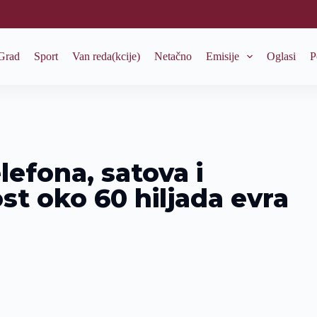
Grad
Sport
Van reda(kcije)
Netačno
Emisije
Oglasi
P
lefona, satova i
ost oko 60 hiljada evra