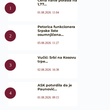
Cena nafte porasla na
1,77…
01.08.2026. 11:04
Petorica funkcionera
Srpske liste
osumnjičena…
05.08.2026. 11:27
Vučić: Srbi na Kosovu
trpe…
02.08.2026. 16:38
ASK potvrdila da je
Paunović…
01.08.2026. 09:15