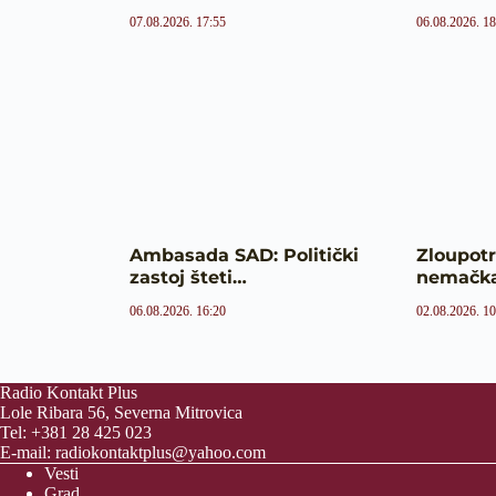
07.08.2026. 17:55
06.08.2026. 18
Ambasada SAD: Politički
Zloupot
zastoj šteti…
nemačka
06.08.2026. 16:20
02.08.2026. 10
Radio Kontakt Plus
Lole Ribara 56, Severna Mitrovica
Tel: +381 28 425 023
E-mail:
radiokontaktplus@yahoo.com
Vesti
Grad