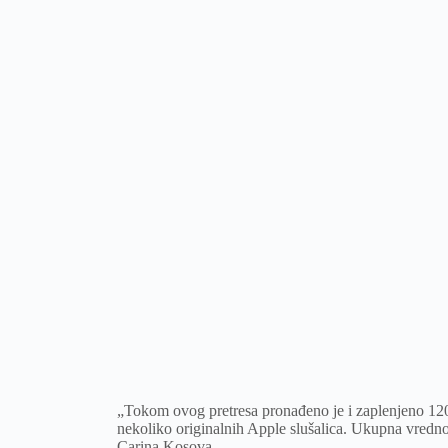
„Tokom ovog pretresa pronađeno je i zaplenjeno 120
nekoliko originalnih Apple slušalica. Ukupna vrednos
Carina Kosova.