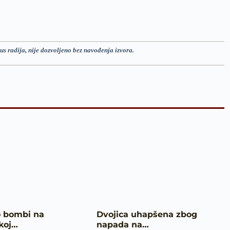
us radija, nije dozvoljeno bez navođenja izvora.
o bombi na
Dvojica uhapšena zbog
koj…
napada na…