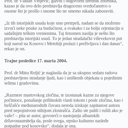
Prof. dr Vladan Virijević, glavni i odgovorni urednik zbornika,
kazao je da ovo delo predstavlja dragoceno svedočanstvo o
onome što je prošlo i onome što ne smemo nikada zaboraviti.
„Iz tih istorijskih usuda koje smo pretrpeli, nadam se da možemo
izvući neke pouke za budućnost, a svakako i za bolju orjentaciju u
sadašnjim teškim vremenima. Taj fenomen nasilja je nešto što
predstavlja istorijski usud. To je jedan stradalački viševekovni put
koji narod na Kosovu i Metohiji prolazi i preživljava i dan danas“,
rekao je on.
Trajne posledice 17. marta 2004.
Prof. dr Mitra Reljić je naglasila da je sa ukupno sedam radova
predstavljeno stradanje ljudi, kao i uništenih objekata u pojedinim
selima i gradovima.
„Razmere martovskog zločina, te izostanak kazne za njegove
počinioce, ponašanje prištinskih vlasti tokom i posle zločina, kao i
beščašće međunarodnih čuvara nereda iziskuje zapitanost autora
pred nepojmivom stihijom zlostrašća. Zašto ste palili i rušili ako je
vaše? – pita se autor, govoreći o nastojanju albanskih
državonaumitelja da, posle svega, srpsko kulturno nasleđe
potpadne pod kosovsko“, dodala je ona.