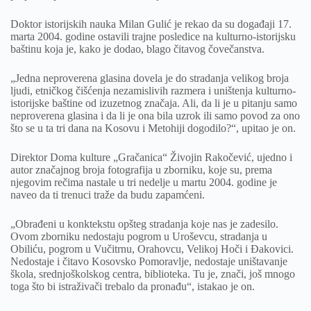
Doktor istorijskih nauka Milan Gulić je rekao da su događaji 17.
marta 2004. godine ostavili trajne posledice na kulturno-istorijsku
baštinu koja je, kako je dodao, blago čitavog čovečanstva.
„Jedna neproverena glasina dovela je do stradanja velikog broja
ljudi, etničkog čišćenja nezamislivih razmera i uništenja kulturno-
istorijske baštine od izuzetnog značaja. Ali, da li je u pitanju samo
neproverena glasina i da li je ona bila uzrok ili samo povod za ono
što se u ta tri dana na Kosovu i Metohiji dogodilo?“, upitao je on.
Direktor Doma kulture „Gračanica“ Živojin Rakočević, ujedno i
autor značajnog broja fotografija u zborniku, koje su, prema
njegovim rečima nastale u tri nedelje u martu 2004. godine je
naveo da ti trenuci traže da budu zapamćeni.
„Obrađeni u konktekstu opšteg stradanja koje nas je zadesilo.
Ovom zborniku nedostaju pogrom u Uroševcu, stradanja u
Obiliću, pogrom u Vučitrnu, Orahovcu, Velikoj Hoči i Đakovici.
Nedostaje i čitavo Kosovsko Pomoravlje, nedostaje uništavanje
škola, srednjoškolskog centra, biblioteka. Tu je, znači, još mnogo
toga što bi istraživači trebalo da pronađu“, istakao je on.