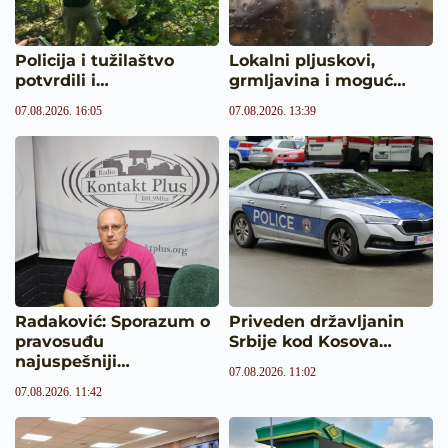
Policija i tužilaštvo
Lokalni pljuskovi,
potvrdili i…
grmljavina i moguć…
07.08.2026. 16:05
07.08.2026. 13:39
Radaković: Sporazum o
Priveden državljanin
pravosuđu
Srbije kod Kosova…
najuspešniji…
07.08.2026. 11:02
07.08.2026. 11:42