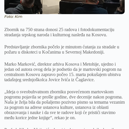
Foto: Kim
Zbornik na 750 strana donosi 25 radova i fotodokumentaciju
stradanja srpskog naroda i kulturnog nasleđa na Kosovu.
Predstavljanje zbornika počelo je minutom ćutanja za stradale u
požaru u diskoteci u Kočanima u Severnoj Makedoniji.
Marko Marković, direktor arhiva Kosova i Metohije, ujedno i
jedan od autora ovog dela je podsetio da je martovski pogrom na
centralnom Kosovu zapravo počeo 15. marta pokušajem ubistva
tadašnjeg srednjoškolca Jovice Ivića iz Čaglavice.
„Ideja o sveobuhvatnom zborniku posvećenom martovskom
pogromu pojavila se prošle godine, dve decenije nakon pogroma.
Naša je želja bila da pošaljemo pozivno pismo sa temama vezanim
za pogrom na adrese ustanova kulture, ustanova iz oblasti
obrazovanja i nauke i da sve te radove koji će pristići stavimo
među korice jedne knjige“, rekao je on.