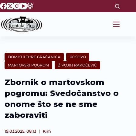
S
k
i
p
t
o
c
o
n
t
DOM KULTURE GRAČANICA
KOSOVO
e
MARTOVSKI POGROM
ŽIVOJIN RAKOČEVIĆ
n
t
Zbornik o martovskom
pogromu: Svedočanstvo o
onome što se ne sme
zaboraviti
19.03.2025. 08:13
Kim