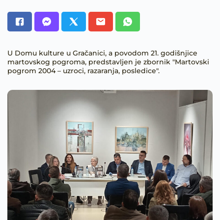
U Domu kulture u Gračanici, a povodom 21. godišnjice
martovskog pogroma, predstavljen je zbornik "Martovski
pogrom 2004 – uzroci, razaranja, posledice".