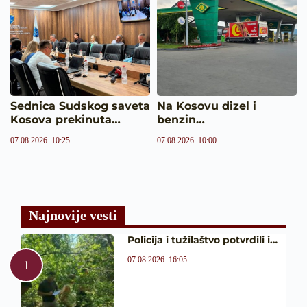
Sednica Sudskog saveta
Na Kosovu dizel i
Kosova prekinuta…
benzin…
07.08.2026. 10:25
07.08.2026. 10:00
Najnovije vesti
Policija i tužilaštvo potvrdili i…
07.08.2026. 16:05