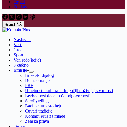
Oglasi
Podkast
Search
Naslovna
Vesti
Grad
Sport
Van reda(kcije)
Netačno
Emisije
Briselski dijalog
Demaskiranje
PBF
Umetnost i kultura – drugačiji doživljaj stvarnosti
Bezbednost dece, naša odgovornost!
Scrollytelling
Baci pet umesto hejt!
Čuvari tradicije
Kontakt Plus za mlade
Ženska prava
Oglasi