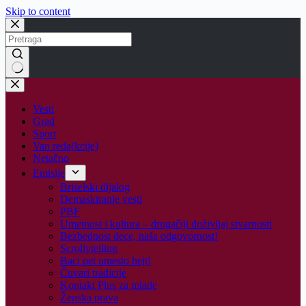
Skip to content
No
results
Vesti
Grad
Sport
Van reda(kcije)
Netačno
Emisije
Briselski dijalog
Demaskiranje vesti
PBF
Umetnost i kultura – drugačiji doživljaj stvarnosti
Bezbednost dece, naša odgovornost!
Scrollytelling
Baci pet umesto hejt!
Čuvari tradicije
Kontakt Plus za mlade
Ženska prava