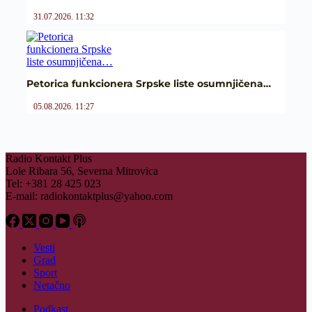
31.07.2026. 11:32
Petorica funkcionera Srpske liste osumnjičena…
05.08.2026. 11:27
Radio Kontakt Plus
Lole Ribara 56, Severna Mitrovica
Tel: +381 28 425 023
E-mail:
radiokontaktplus@yahoo.com
Vesti
Grad
Sport
Netačno
Podkast