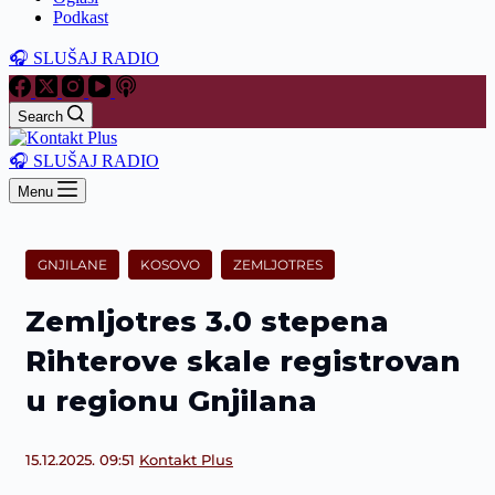
Podkast
🎧 SLUŠAJ RADIO
Search
🎧 SLUŠAJ RADIO
Menu
GNJILANE
KOSOVO
ZEMLJOTRES
Zemljotres 3.0 stepena
Rihterove skale registrovan
u regionu Gnjilana
15.12.2025. 09:51
Kontakt Plus