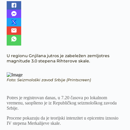
U regionu Gnjilana jutros je zabeležen zemljotres
magnitude 3.0 stepena Rihterove skale.
Foto: Seizmološki zavod Srbije (Printscreen)
Potres je registrovan danas, u 7.20 časova po lokalnom
vremenu, saopšteno je iz Republičkog seizmološkog zavoda
Srbije.
Procene pokazuju da je teorijski intenzitet u epicentru iznosio
IV stepena Merkalijeve skale.