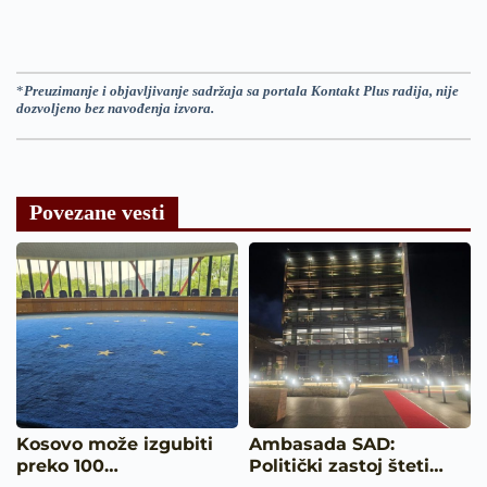
*
Preuzimanje i objavljivanje sadržaja sa portala Kontakt Plus radija, nije
dozvoljeno bez navođenja izvora.
Povezane vesti
Kosovo može izgubiti
Ambasada SAD:
preko 100…
Politički zastoj šteti…