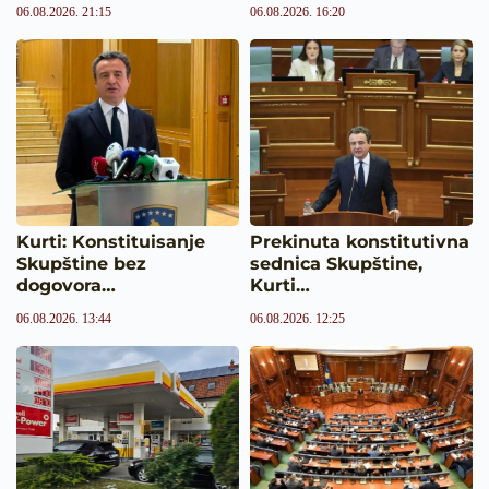
06.08.2026. 21:15
06.08.2026. 16:20
Kurti: Konstituisanje
Prekinuta konstitutivna
Skupštine bez
sednica Skupštine,
dogovora…
Kurti…
06.08.2026. 13:44
06.08.2026. 12:25