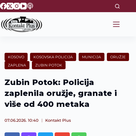
S
k
i
p
t
o
c
o
n
t
KOSOVO
KOSOVSKA POLICIJA
MUNICIJA
ORUŽJE
e
ZAPLENA
ZUBIN POTOK
n
t
Zubin Potok: Policija
zaplenila oružje, granate i
više od 400 metaka
07.06.2026. 10:40
Kontakt Plus