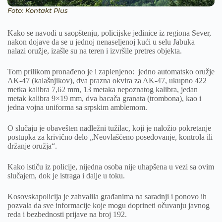
Foto: Kontakt Plus
Kako se navodi u saopštenju, policijske jedinice iz regiona Sever,
nakon dojave da se u jednoj nenaseljenoj kući u selu Jabuka
nalazi oružje, izašle su na teren i izvršile pretres objekta.
Tom prilikom pronađeno je i zaplenjeno: jedno automatsko oružje
AK-47 (kalašnjikov), dva prazna okvira za AK-47, ukupno 422
metka kalibra 7,62 mm, 13 metaka nepoznatog kalibra, jedan
metak kalibra 9×19 mm, dva bacača granata (trombona), kao i
jedna vojna uniforma sa srpskim amblemom.
O slučaju je obavešten nadležni tužilac, koji je naložio pokretanje
postupka za krivično delo „Neovlašćeno posedovanje, kontrola ili
držanje oružja“.
Kako ističu iz policije, nijedna osoba nije uhapšena u vezi sa ovim
slučajem, dok je istraga i dalje u toku.
Kosovskapolicija je zahvalila građanima na saradnji i ponovo ih
pozvala da sve informacije koje mogu doprineti očuvanju javnog
reda i bezbednosti prijave na broj 192.