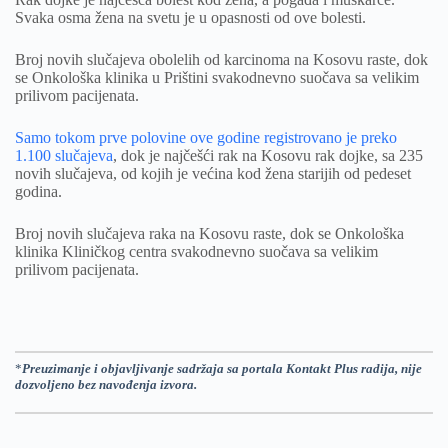
Svaka osma žena na svetu je u opasnosti od ove bolesti.
Broj novih slučajeva obolelih od karcinoma na Kosovu raste, dok
se Onkološka klinika u Prištini svakodnevno suočava sa velikim
prilivom pacijenata.
Samo tokom prve polovine ove godine registrovano je preko
1.100 slučajeva
, dok je najčešći rak na Kosovu rak dojke, sa 235
novih slučajeva, od kojih je većina kod žena starijih od pedeset
godina.
Broj novih slučajeva raka na Kosovu raste, dok se Onkološka
klinika Kliničkog centra svakodnevno suočava sa velikim
prilivom pacijenata.
*
Preuzimanje i objavljivanje sadržaja sa portala Kontakt Plus radija, nije
dozvoljeno bez navođenja izvora.