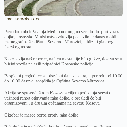
Foto: Kontakt Plus
Povodom obeležavanja Međunarodnog meseca borbe protiv raka
dojke, kosovsko Ministarstvo zdravlja postavilo je danas mobilni
mamograf na šetalištu u Severnoj Mitrovici, u blizini glavnog
ibarskog mosta.
Kako javlja naš reporter, na licu mesta nije bilo gužve, dok su se u
blizini vozila nalazili pripadnici Kosovske policije.
Besplatni pregledi će se obavljati danas i sutra, u periodu od 10.00
do 16.00 časova, saopštila je Opština Severna Mitrovica.
Akcija se sprovodi širom Kosova s ciljem podizanja svesti o
važnosti ranog otkrivanja raka dojke, a pregledi će biti
organizovani i u drugim opštinama na severu Kosova.
Oktobar je mesec borbe protiv raka dojke.
Rak dojke je najčešća bolest kod žena, a pogađa i muškarce.