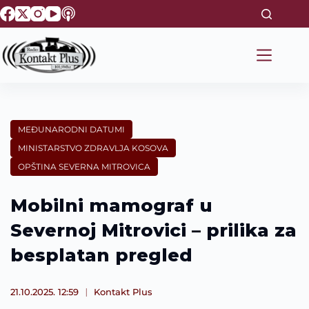
S
k
i
p
t
o
c
o
n
t
MEĐUNARODNI DATUMI
e
MINISTARSTVO ZDRAVLJA KOSOVA
n
t
OPŠTINA SEVERNA MITROVICA
Mobilni mamograf u
Severnoj Mitrovici – prilika za
besplatan pregled
21.10.2025. 12:59
Kontakt Plus