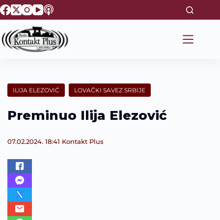
S
k
i
p
t
o
c
o
n
t
ILIJA ELEZOVIĆ
LOVAČKI SAVEZ SRBIJE
e
n
Preminuo Ilija Elezović
t
07.02.2024. 18:41
Kontakt Plus