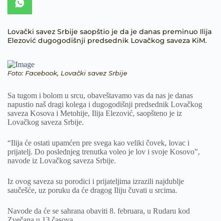
Lovački savez Srbije saopštio je da je danas preminuo Ilija
Elezović dugogodišnji predsednik Lovačkog saveza KiM.
Foto: Facebook, Lovački savez Srbije
Sa tugom i bolom u srcu, obaveštavamo vas da nas je danas
napustio naš dragi kolega i dugogodišnji predsednik Lovačkog
saveza Kosova i Metohije, Ilija Elezović, saopšteno je iz
Lovačkog saveza Srbije.
“Ilija će ostati upamćen pre svega kao veliki čovek, lovac i
prijatelj. Do poslednjeg trenutka voleo je lov i svoje Kosovo”,
navode iz Lovačkog saveza Srbije.
Iz ovog saveza su porodici i prijateljima izrazili najdublje
saučešće, uz poruku da će dragog Iliju čuvati u srcima.
Navode da će se sahrana obaviti 8. februara, u Rudaru kod
Zvečana u 13 časova.